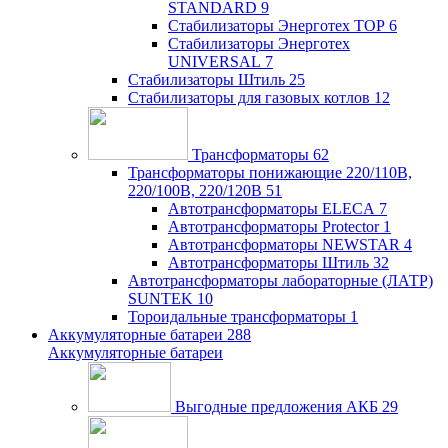
STANDARD
9
Стабилизаторы Энерготех TOP
6
Стабилизаторы Энерготех
UNIVERSAL
7
Стабилизаторы Штиль
25
Стабилизаторы для газовых котлов
12
Трансформаторы
62
Трансформаторы понижающие 220/110В,
220/100В, 220/120В
51
Автотрансформаторы ELECA
7
Автотрансформаторы Protector
1
Автотрансформаторы NEWSTAR
4
Автотрансформаторы Штиль
32
Автотрансформаторы лабораторные (ЛАТР)
SUNTEK
10
Тороидальные трансформаторы
1
Аккумуляторные батареи
288
Аккумуляторные батареи
Выгодные предложения АКБ
29