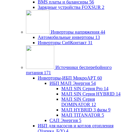
BMS платы и балансиры
56
Зарядные устройства FOXSUR
2
Инверторы напряжения
44
Автомобильные инверторы
13
Инверторы СибКонтакт
31
Источники бесперебойного
питания
171
Инверторы-ИБП МикроАРТ
60
ИБП МАП Энергия
54
МАП SIN Серия Pro
14
МАП SIN Серия HYBRID
14
МАП SIN Серия
DOMINATOR
12
МАП HYBRID 3 фазы
9
МАП TITANATOR
5
САП Энергия
5
ИБП для насосов и котлов отопления
(Уценка, Б/У)
4