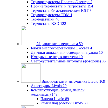
Терморегуляторы Новатек-Электро
7
Прочие термостаты и гигростаты
154
Термостаты биметаллические KST
7
Терморегуляторы TDM
1
Термодатчики
46
Термостаты KSD
122
Управление освещением
59
Блоки энергосберегающие Экосвет
4
Датчики движения и освещения, пульты
10
Импульсные переключатели
10
Светочуствительные автоматы (фотореле)
36
Выключатели и автоматика Livolo
169
Аксессуары Livolo
20
Комплектующие (рамки, панели,
механизмы)
149
Панели Livolo
89
Рамки под розетки Livolo
60