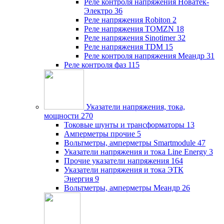
Реле контроля напряжения Новатек-
Электро
36
Реле напряжения Robiton
2
Реле напряжения TOMZN
18
Реле напряжения Sinotimer
32
Реле напряжения TDM
15
Реле контроля напряжения Меандр
31
Реле контроля фаз
115
Указатели напряжения, тока,
мощности
270
Токовые шунты и трансформаторы
13
Амперметры прочие
5
Вольтметры, амперметры Smartmodule
47
Указатели напряжения и тока Line Energy
3
Прочие указатели напряжения
164
Указатели напряжения и тока ЭТК
Энергия
9
Вольтметры, амперметры Меандр
26