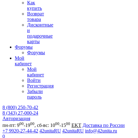
Как
купить
Возврат
товара
Дисконтные
и
подарочные
карты
Форумы
Форумы
Мой
кабинет
Мой
кабинет
Войти
Регистрация
Забыли
пароль
8 (800) 250-70-42
8 (343) 27-000-24
Авторизация
00
00
00
00
пн-пт: 9
-19
, сб-вс: 10
-15
EKT
Доставка по России
+7 9920-27-44-42
42unitaRU
42unitaRU
info@42unita.ru
0