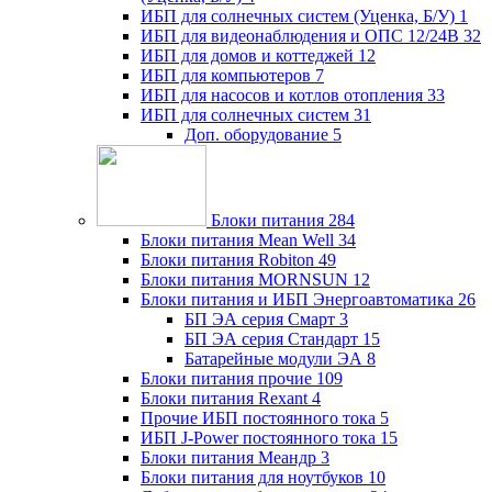
ИБП для солнечных систем (Уценка, Б/У)
1
ИБП для видеонаблюдения и ОПС 12/24В
32
ИБП для домов и коттеджей
12
ИБП для компьютеров
7
ИБП для насосов и котлов отопления
33
ИБП для солнечных систем
31
Доп. оборудование
5
Блоки питания
284
Блоки питания Mean Well
34
Блоки питания Robiton
49
Блоки питания MORNSUN
12
Блоки питания и ИБП Энергоавтоматика
26
БП ЭА серия Смарт
3
БП ЭА серия Стандарт
15
Батарейные модули ЭА
8
Блоки питания прочие
109
Блоки питания Rexant
4
Прочие ИБП постоянного тока
5
ИБП J-Power постоянного тока
15
Блоки питания Меандр
3
Блоки питания для ноутбуков
10