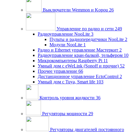
Выключатели Wemmon и Kopou
26
Управление по радио и сети
249
Радиоуправление NooLite
3
Пульты и радиопередатчики NooLite
2
Модули NooLite
1
Радио и Ethernet управление Мастеркит
2
Радиоуправление кран-балкой, тельфером
10
Микрокомпьютеры Raspberry Pi
11
Умный дом c eWeLink (Sonoff и прочие)
52
Прочее управление
66
Дистанционное управление EctoControl
2
Умный дом с Tuya, Smart life
103
Контроль уровня жидкости
36
Регуляторы мощности
29
Регуляторы двигателей постоянного