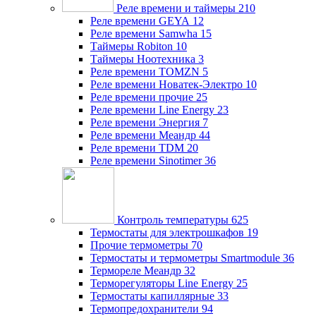
Реле времени и таймеры
210
Реле времени GEYA
12
Реле времени Samwha
15
Таймеры Robiton
10
Таймеры Ноотехника
3
Реле времени TOMZN
5
Реле времени Новатек-Электро
10
Реле времени прочие
25
Реле времени Line Energy
23
Реле времени Энергия
7
Реле времени Меандр
44
Реле времени TDM
20
Реле времени Sinotimer
36
Контроль температуры
625
Термостаты для электрошкафов
19
Прочие термометры
70
Термостаты и термометры Smartmodule
36
Термореле Меандр
32
Терморегуляторы Line Energy
25
Термостаты капиллярные
33
Термопредохранители
94