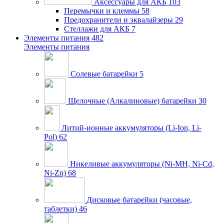
Аксессуары для АКБ
103
Перемычки и клеммы
58
Предохранители и эквалайзеры
29
Стеллажи для АКБ
7
Элементы питания
482
Элементы питания
Солевые батарейки
5
Щелочные (Алкалиновые) батарейки
30
Литий-ионные аккумуляторы (Li-Ion, Li-
Pol)
62
Никеливые аккумуляторы (Ni-MH, Ni-Cd,
Ni-Zn)
68
Дисковые батарейки (часовые,
таблетки)
46