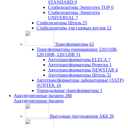
STANDARD
9
Стабилизаторы Энерготех TOP
6
Стабилизаторы Энерготех
UNIVERSAL
7
Стабилизаторы Штиль
25
Стабилизаторы для газовых котлов
12
Трансформаторы
62
Трансформаторы понижающие 220/110В,
220/100В, 220/120В
51
Автотрансформаторы ELECA
7
Автотрансформаторы Protector
1
Автотрансформаторы NEWSTAR
4
Автотрансформаторы Штиль
32
Автотрансформаторы лабораторные (ЛАТР)
SUNTEK
10
Тороидальные трансформаторы
1
Аккумуляторные батареи
288
Аккумуляторные батареи
Выгодные предложения АКБ
29