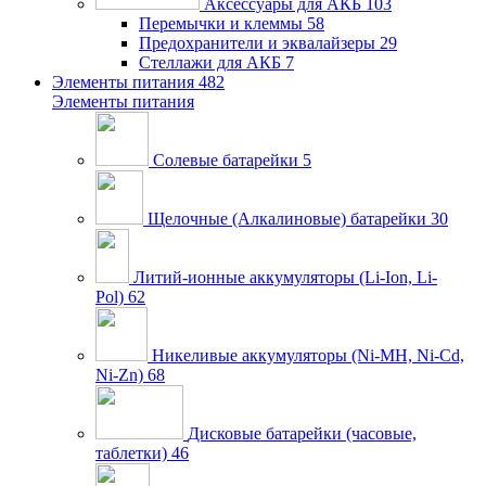
Аксессуары для АКБ
103
Перемычки и клеммы
58
Предохранители и эквалайзеры
29
Стеллажи для АКБ
7
Элементы питания
482
Элементы питания
Солевые батарейки
5
Щелочные (Алкалиновые) батарейки
30
Литий-ионные аккумуляторы (Li-Ion, Li-
Pol)
62
Никеливые аккумуляторы (Ni-MH, Ni-Cd,
Ni-Zn)
68
Дисковые батарейки (часовые,
таблетки)
46