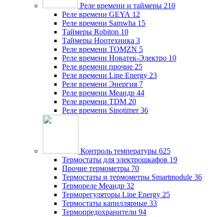
Реле времени и таймеры
210
Реле времени GEYA
12
Реле времени Samwha
15
Таймеры Robiton
10
Таймеры Ноотехника
3
Реле времени TOMZN
5
Реле времени Новатек-Электро
10
Реле времени прочие
25
Реле времени Line Energy
23
Реле времени Энергия
7
Реле времени Меандр
44
Реле времени TDM
20
Реле времени Sinotimer
36
Контроль температуры
625
Термостаты для электрошкафов
19
Прочие термометры
70
Термостаты и термометры Smartmodule
36
Термореле Меандр
32
Терморегуляторы Line Energy
25
Термостаты капиллярные
33
Термопредохранители
94