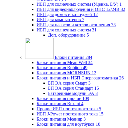
ИБП для солнечных систем (Уценка, Б/У)
1
ИБП для видеонаблюдения и ОПС 12/24В
32
ИБП для домов и коттеджей
12
ИБП для компьютеров
7
ИБП для насосов и котлов отопления
33
ИБП для солнечных систем
31
Доп. оборудование
5
Блоки питания
284
Блоки питания Mean Well
34
Блоки питания Robiton
49
Блоки питания MORNSUN
12
Блоки питания и ИБП Энергоавтоматика
26
БП ЭА серия Смарт
3
БП ЭА серия Стандарт
15
Батарейные модули ЭА
8
Блоки питания прочие
109
Блоки питания Rexant
4
Прочие ИБП постоянного тока
5
ИБП J-Power постоянного тока
15
Блоки питания Меандр
3
Блоки питания для ноутбуков
10