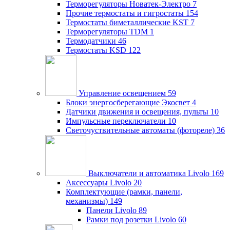
Терморегуляторы Новатек-Электро
7
Прочие термостаты и гигростаты
154
Термостаты биметаллические KST
7
Терморегуляторы TDM
1
Термодатчики
46
Термостаты KSD
122
Управление освещением
59
Блоки энергосберегающие Экосвет
4
Датчики движения и освещения, пульты
10
Импульсные переключатели
10
Светочуствительные автоматы (фотореле)
36
Выключатели и автоматика Livolo
169
Аксессуары Livolo
20
Комплектующие (рамки, панели,
механизмы)
149
Панели Livolo
89
Рамки под розетки Livolo
60