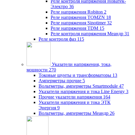
Реле контроля напряжения Новатек-
Электро
36
Реле напряжения Robiton
2
Реле напряжения TOMZN
18
Реле напряжения Sinotimer
32
Реле напряжения TDM
15
Реле контроля напряжения Меандр
31
Реле контроля фаз
115
Указатели напряжения, тока,
мощности
270
Токовые шунты и трансформаторы
13
Амперметры прочие
5
Вольтметры, амперметры Smartmodule
47
Указатели напряжения и тока Line Energy
3
Прочие указатели напряжения
164
Указатели напряжения и тока ЭТК
Энергия
9
Вольтметры, амперметры Меандр
26