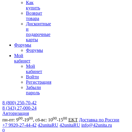
Как
купить
Возврат
товара
Дисконтные
и
подарочные
карты
Форумы
Форумы
Мой
кабинет
Мой
кабинет
Войти
Регистрация
Забыли
пароль
8 (800) 250-70-42
8 (343) 27-000-24
Авторизация
00
00
00
00
пн-пт: 9
-19
, сб-вс: 10
-15
EKT
Доставка по России
+7 9920-27-44-42
42unitaRU
42unitaRU
info@42unita.ru
0