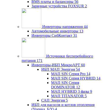
BMS платы и балансиры
56
Зарядные устройства FOXSUR
2
Инверторы напряжения
44
Автомобильные инверторы
13
Инверторы СибКонтакт
31
Источники бесперебойного
питания
171
Инверторы-ИБП МикроАРТ
60
ИБП МАП Энергия
54
МАП SIN Серия Pro
14
МАП SIN Серия HYBRID
14
МАП SIN Серия
DOMINATOR
12
МАП HYBRID 3 фазы
9
МАП TITANATOR
5
САП Энергия
5
ИБП для насосов и котлов отопления
(Уценка, Б/У)
4