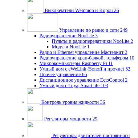
Выключатели Wemmon и Kopou
26
Управление по радио и сети
249
Радиоуправление NooLite
3
Пульты и радиопередатчики NooLite
2
Модули NooLite
1
Радио и Ethernet управление Мастеркит
2
Радиоуправление кран-балкой, тельфером
10
Микрокомпьютеры Raspberry Pi
11
Умный дом c eWeLink (Sonoff и прочие)
52
Прочее управление
66
Дистанционное управление EctoControl
2
Умный дом с Tuya, Smart life
103
Контроль уровня жидкости
36
Регуляторы мощности
29
Регуляторы двигателей постоянного