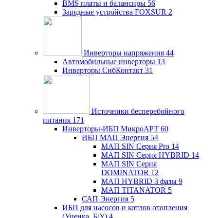
BMS платы и балансиры
56
Зарядные устройства FOXSUR
2
Инверторы напряжения
44
Автомобильные инверторы
13
Инверторы СибКонтакт
31
Источники бесперебойного
питания
171
Инверторы-ИБП МикроАРТ
60
ИБП МАП Энергия
54
МАП SIN Серия Pro
14
МАП SIN Серия HYBRID
14
МАП SIN Серия
DOMINATOR
12
МАП HYBRID 3 фазы
9
МАП TITANATOR
5
САП Энергия
5
ИБП для насосов и котлов отопления
(Уценка, Б/У)
4