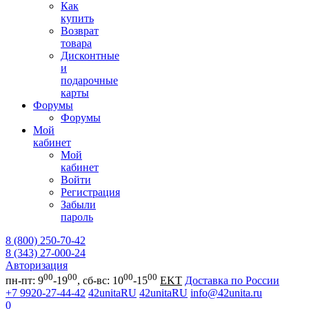
Как
купить
Возврат
товара
Дисконтные
и
подарочные
карты
Форумы
Форумы
Мой
кабинет
Мой
кабинет
Войти
Регистрация
Забыли
пароль
8 (800) 250-70-42
8 (343) 27-000-24
Авторизация
00
00
00
00
пн-пт: 9
-19
, сб-вс: 10
-15
EKT
Доставка по России
+7 9920-27-44-42
42unitaRU
42unitaRU
info@42unita.ru
0