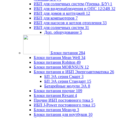
ИБП для солнечных систем (Уценка, Б/У)
1
ИБП для видеонаблюдения и ОПС 12/24В
32
ИБП для домов и коттеджей
12
ИБП для компьютеров
7
ИБП для насосов и котлов отопления
33
ИБП для солнечных систем
31
Доп. оборудование
5
Блоки питания
284
Блоки питания Mean Well
34
Блоки питания Robiton
49
Блоки питания MORNSUN
12
Блоки питания и ИБП Энергоавтоматика
26
БП ЭА серия Смарт
3
БП ЭА серия Стандарт
15
Батарейные модули ЭА
8
Блоки питания прочие
109
Блоки питания Rexant
4
Прочие ИБП постоянного тока
5
ИБП J-Power постоянного тока
15
Блоки питания Меандр
3
Блоки питания для ноутбуков
10