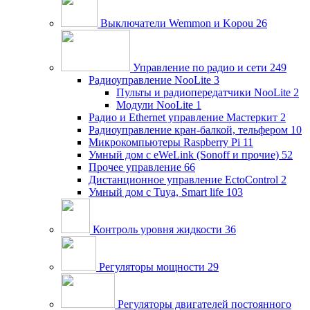
Выключатели Wemmon и Kopou
26
Управление по радио и сети
249
Радиоуправление NooLite
3
Пульты и радиопередатчики NooLite
2
Модули NooLite
1
Радио и Ethernet управление Мастеркит
2
Радиоуправление кран-балкой, тельфером
10
Микрокомпьютеры Raspberry Pi
11
Умный дом c eWeLink (Sonoff и прочие)
52
Прочее управление
66
Дистанционное управление EctoControl
2
Умный дом с Tuya, Smart life
103
Контроль уровня жидкости
36
Регуляторы мощности
29
Регуляторы двигателей постоянного