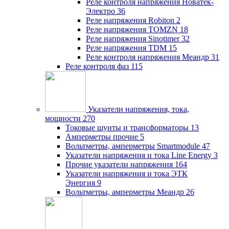
Реле контроля напряжения Новатек-
Электро
36
Реле напряжения Robiton
2
Реле напряжения TOMZN
18
Реле напряжения Sinotimer
32
Реле напряжения TDM
15
Реле контроля напряжения Меандр
31
Реле контроля фаз
115
Указатели напряжения, тока,
мощности
270
Токовые шунты и трансформаторы
13
Амперметры прочие
5
Вольтметры, амперметры Smartmodule
47
Указатели напряжения и тока Line Energy
3
Прочие указатели напряжения
164
Указатели напряжения и тока ЭТК
Энергия
9
Вольтметры, амперметры Меандр
26