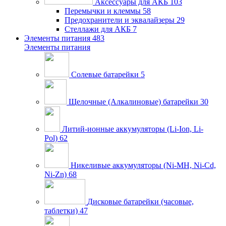
Аксессуары для АКБ
103
Перемычки и клеммы
58
Предохранители и эквалайзеры
29
Стеллажи для АКБ
7
Элементы питания
483
Элементы питания
Солевые батарейки
5
Щелочные (Алкалиновые) батарейки
30
Литий-ионные аккумуляторы (Li-Ion, Li-
Pol)
62
Никеливые аккумуляторы (Ni-MH, Ni-Cd,
Ni-Zn)
68
Дисковые батарейки (часовые,
таблетки)
47