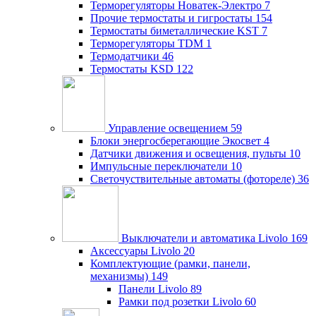
Терморегуляторы Новатек-Электро
7
Прочие термостаты и гигростаты
154
Термостаты биметаллические KST
7
Терморегуляторы TDM
1
Термодатчики
46
Термостаты KSD
122
Управление освещением
59
Блоки энергосберегающие Экосвет
4
Датчики движения и освещения, пульты
10
Импульсные переключатели
10
Светочуствительные автоматы (фотореле)
36
Выключатели и автоматика Livolo
169
Аксессуары Livolo
20
Комплектующие (рамки, панели,
механизмы)
149
Панели Livolo
89
Рамки под розетки Livolo
60