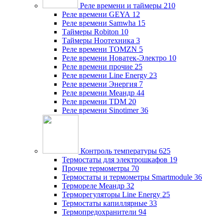
Реле времени и таймеры
210
Реле времени GEYA
12
Реле времени Samwha
15
Таймеры Robiton
10
Таймеры Ноотехника
3
Реле времени TOMZN
5
Реле времени Новатек-Электро
10
Реле времени прочие
25
Реле времени Line Energy
23
Реле времени Энергия
7
Реле времени Меандр
44
Реле времени TDM
20
Реле времени Sinotimer
36
Контроль температуры
625
Термостаты для электрошкафов
19
Прочие термометры
70
Термостаты и термометры Smartmodule
36
Термореле Меандр
32
Терморегуляторы Line Energy
25
Термостаты капиллярные
33
Термопредохранители
94