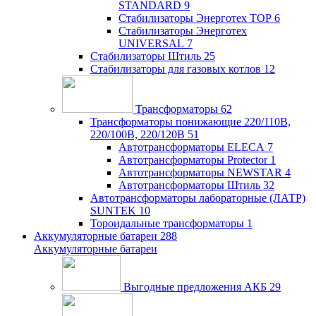
STANDARD
9
Стабилизаторы Энерготех TOP
6
Стабилизаторы Энерготех
UNIVERSAL
7
Стабилизаторы Штиль
25
Стабилизаторы для газовых котлов
12
Трансформаторы
62
Трансформаторы понижающие 220/110В,
220/100В, 220/120В
51
Автотрансформаторы ELECA
7
Автотрансформаторы Protector
1
Автотрансформаторы NEWSTAR
4
Автотрансформаторы Штиль
32
Автотрансформаторы лабораторные (ЛАТР)
SUNTEK
10
Тороидальные трансформаторы
1
Аккумуляторные батареи
288
Аккумуляторные батареи
Выгодные предложения АКБ
29