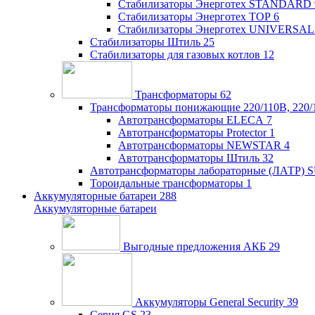
Стабилизаторы Энерготех STANDARD
Стабилизаторы Энерготех TOP
6
Стабилизаторы Энерготех UNIVERSAL
Стабилизаторы Штиль
25
Стабилизаторы для газовых котлов
12
Трансформаторы
62
Трансформаторы понижающие 220/110В, 220/
Автотрансформаторы ELECA
7
Автотрансформаторы Protector
1
Автотрансформаторы NEWSTAR
4
Автотрансформаторы Штиль
32
Автотрансформаторы лабораторные (ЛАТР)
Тороидальные трансформаторы
1
Аккумуляторные батареи
288
Аккумуляторные батареи
Выгодные предложения АКБ
29
Аккумуляторы General Security
39
Серия GS
23