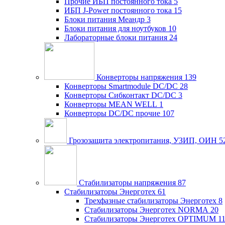
Прочие ИБП постоянного тока
5
ИБП J-Power постоянного тока
15
Блоки питания Меандр
3
Блоки питания для ноутбуков
10
Лабораторные блоки питания
24
Конверторы напряжения
139
Конверторы Smartmodule DC/DC
28
Конверторы Сибконтакт DC/DC
3
Конверторы MEAN WELL
1
Конверторы DC/DC прочие
107
Грозозащита электропитания, УЗИП, ОИН
5
Стабилизаторы напряжения
87
Стабилизаторы Энерготех
61
Трехфазные стабилизаторы Энерготех
8
Стабилизаторы Энерготех NORMA
20
Стабилизаторы Энерготех OPTIMUM
1