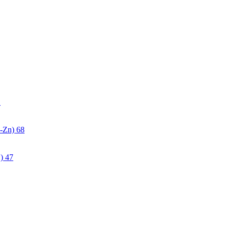
2
-Zn)
68
)
47