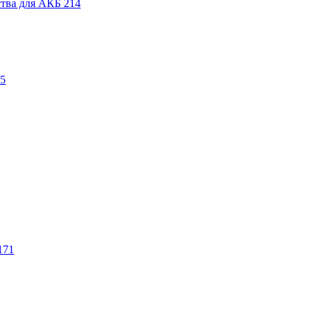
ства для АКБ
214
5
171