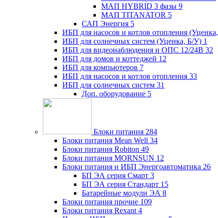
МАП HYBRID 3 фазы
9
МАП TITANATOR
5
САП Энергия
5
ИБП для насосов и котлов отопления (Уценка,
ИБП для солнечных систем (Уценка, Б/У)
1
ИБП для видеонаблюдения и ОПС 12/24В
32
ИБП для домов и коттеджей
12
ИБП для компьютеров
7
ИБП для насосов и котлов отопления
33
ИБП для солнечных систем
31
Доп. оборудование
5
Блоки питания
284
Блоки питания Mean Well
34
Блоки питания Robiton
49
Блоки питания MORNSUN
12
Блоки питания и ИБП Энергоавтоматика
26
БП ЭА серия Смарт
3
БП ЭА серия Стандарт
15
Батарейные модули ЭА
8
Блоки питания прочие
109
Блоки питания Rexant
4