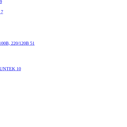
9
7
100В, 220/120В
51
 SUNTEK
10