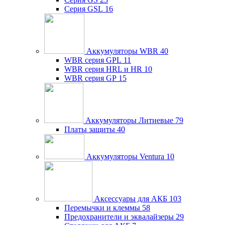
Серия GSL
16
Аккумуляторы WBR
40
WBR серия GPL
11
WBR серия HRL и HR
10
WBR серия GP
15
Аккумуляторы Литиевые
79
Платы защиты
40
Аккумуляторы Ventura
10
Аксессуары для АКБ
103
Перемычки и клеммы
58
Предохранители и эквалайзеры
29