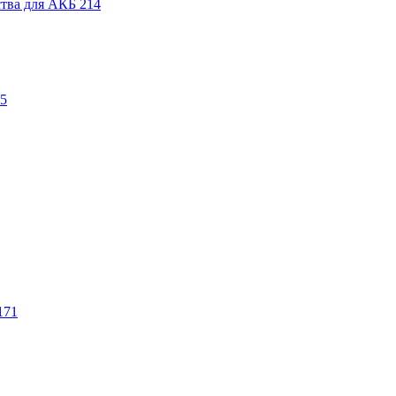
ства для АКБ
214
5
171