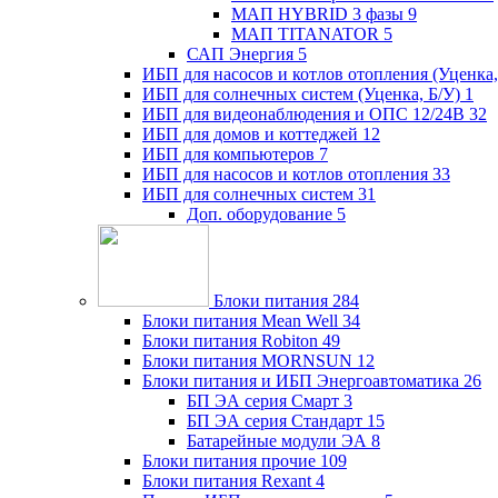
МАП HYBRID 3 фазы
9
МАП TITANATOR
5
САП Энергия
5
ИБП для насосов и котлов отопления (Уценка,
ИБП для солнечных систем (Уценка, Б/У)
1
ИБП для видеонаблюдения и ОПС 12/24В
32
ИБП для домов и коттеджей
12
ИБП для компьютеров
7
ИБП для насосов и котлов отопления
33
ИБП для солнечных систем
31
Доп. оборудование
5
Блоки питания
284
Блоки питания Mean Well
34
Блоки питания Robiton
49
Блоки питания MORNSUN
12
Блоки питания и ИБП Энергоавтоматика
26
БП ЭА серия Смарт
3
БП ЭА серия Стандарт
15
Батарейные модули ЭА
8
Блоки питания прочие
109
Блоки питания Rexant
4