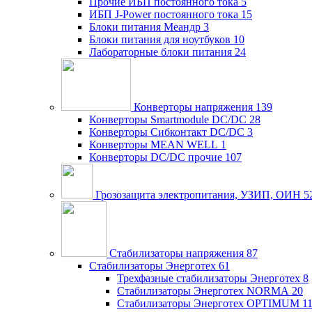
Прочие ИБП постоянного тока
5
ИБП J-Power постоянного тока
15
Блоки питания Меандр
3
Блоки питания для ноутбуков
10
Лабораторные блоки питания
24
Конверторы напряжения
139
Конверторы Smartmodule DC/DC
28
Конверторы Сибконтакт DC/DC
3
Конверторы MEAN WELL
1
Конверторы DC/DC прочие
107
Грозозащита электропитания, УЗИП, ОИН
5
Стабилизаторы напряжения
87
Стабилизаторы Энерготех
61
Трехфазные стабилизаторы Энерготех
8
Стабилизаторы Энерготех NORMA
20
Стабилизаторы Энерготех OPTIMUM
1