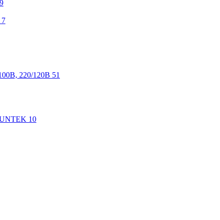
9
7
100В, 220/120В
51
 SUNTEK
10