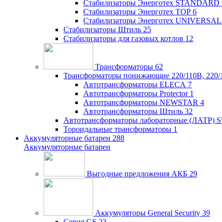
Стабилизаторы Энерготех STANDARD
Стабилизаторы Энерготех TOP
6
Стабилизаторы Энерготех UNIVERSAL
Стабилизаторы Штиль
25
Стабилизаторы для газовых котлов
12
Трансформаторы
62
Трансформаторы понижающие 220/110В, 220/
Автотрансформаторы ELECA
7
Автотрансформаторы Protector
1
Автотрансформаторы NEWSTAR
4
Автотрансформаторы Штиль
32
Автотрансформаторы лабораторные (ЛАТР)
Тороидальные трансформаторы
1
Аккумуляторные батареи
288
Аккумуляторные батареи
Выгодные предложения АКБ
29
Аккумуляторы General Security
39
Серия GS
23