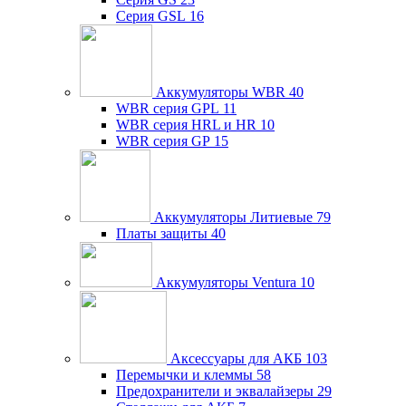
Серия GSL
16
Аккумуляторы WBR
40
WBR серия GPL
11
WBR серия HRL и HR
10
WBR серия GP
15
Аккумуляторы Литиевые
79
Платы защиты
40
Аккумуляторы Ventura
10
Аксессуары для АКБ
103
Перемычки и клеммы
58
Предохранители и эквалайзеры
29