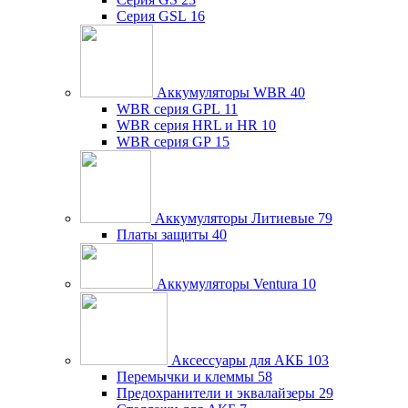
Серия GSL
16
Аккумуляторы WBR
40
WBR серия GPL
11
WBR серия HRL и HR
10
WBR серия GP
15
Аккумуляторы Литиевые
79
Платы защиты
40
Аккумуляторы Ventura
10
Аксессуары для АКБ
103
Перемычки и клеммы
58
Предохранители и эквалайзеры
29