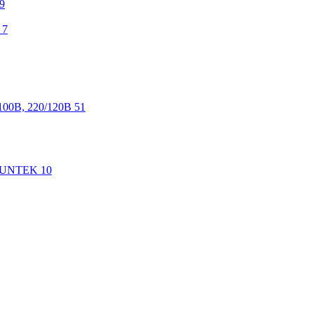
9
7
100В, 220/120В
51
 SUNTEK
10