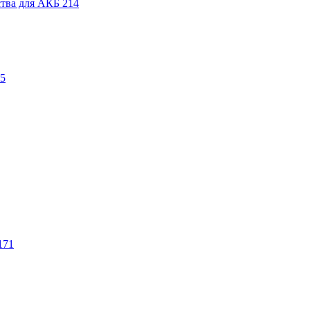
ства для АКБ
214
5
171