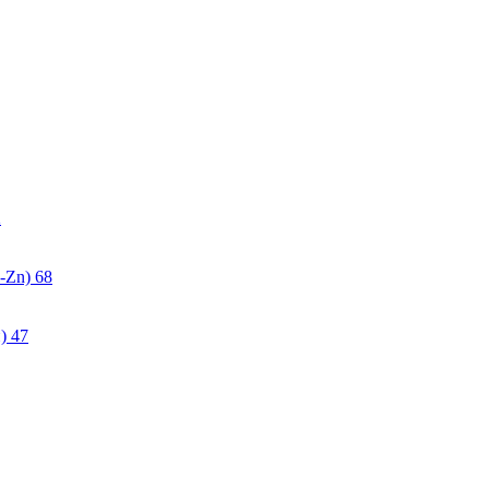
2
-Zn)
68
)
47