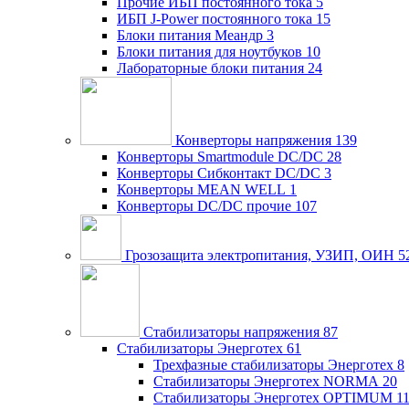
Прочие ИБП постоянного тока
5
ИБП J-Power постоянного тока
15
Блоки питания Меандр
3
Блоки питания для ноутбуков
10
Лабораторные блоки питания
24
Конверторы напряжения
139
Конверторы Smartmodule DC/DC
28
Конверторы Сибконтакт DC/DC
3
Конверторы MEAN WELL
1
Конверторы DC/DC прочие
107
Грозозащита электропитания, УЗИП, ОИН
5
Стабилизаторы напряжения
87
Стабилизаторы Энерготех
61
Трехфазные стабилизаторы Энерготех
8
Стабилизаторы Энерготех NORMA
20
Стабилизаторы Энерготех OPTIMUM
1