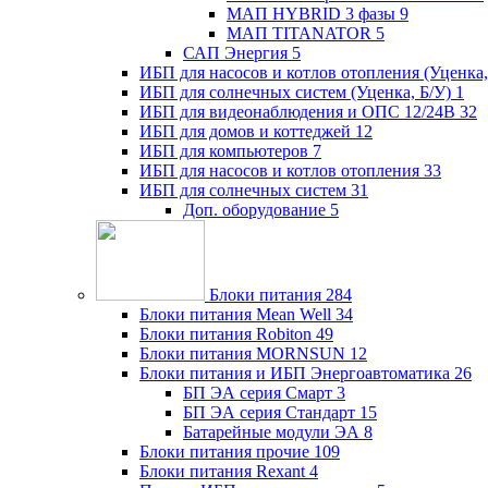
МАП HYBRID 3 фазы
9
МАП TITANATOR
5
САП Энергия
5
ИБП для насосов и котлов отопления (Уценка,
ИБП для солнечных систем (Уценка, Б/У)
1
ИБП для видеонаблюдения и ОПС 12/24В
32
ИБП для домов и коттеджей
12
ИБП для компьютеров
7
ИБП для насосов и котлов отопления
33
ИБП для солнечных систем
31
Доп. оборудование
5
Блоки питания
284
Блоки питания Mean Well
34
Блоки питания Robiton
49
Блоки питания MORNSUN
12
Блоки питания и ИБП Энергоавтоматика
26
БП ЭА серия Смарт
3
БП ЭА серия Стандарт
15
Батарейные модули ЭА
8
Блоки питания прочие
109
Блоки питания Rexant
4