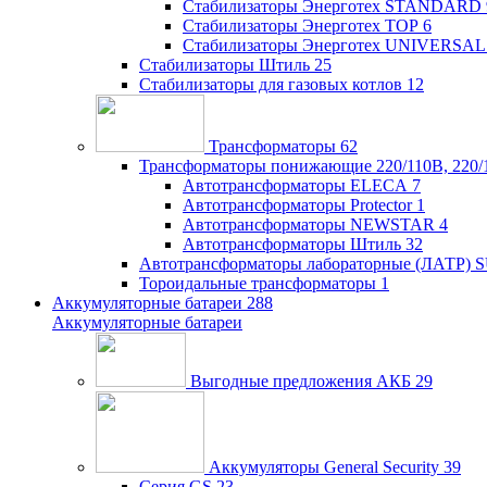
Стабилизаторы Энерготех STANDARD
Стабилизаторы Энерготех TOP
6
Стабилизаторы Энерготех UNIVERSAL
Стабилизаторы Штиль
25
Стабилизаторы для газовых котлов
12
Трансформаторы
62
Трансформаторы понижающие 220/110В, 220/
Автотрансформаторы ELECA
7
Автотрансформаторы Protector
1
Автотрансформаторы NEWSTAR
4
Автотрансформаторы Штиль
32
Автотрансформаторы лабораторные (ЛАТР)
Тороидальные трансформаторы
1
Аккумуляторные батареи
288
Аккумуляторные батареи
Выгодные предложения АКБ
29
Аккумуляторы General Security
39
Серия GS
23