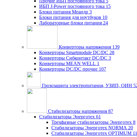
Прочие ИБП постоянного тока
5
ИБП J-Power постоянного тока
15
Блоки питания Меандр
3
Блоки питания для ноутбуков
10
Лабораторные блоки питания
24
Конверторы напряжения
139
Конверторы Smartmodule DC/DC
28
Конверторы Сибконтакт DC/DC
3
Конверторы MEAN WELL
1
Конверторы DC/DC прочие
107
Грозозащита электропитания, УЗИП, ОИН
5
Стабилизаторы напряжения
87
Стабилизаторы Энерготех
61
Трехфазные стабилизаторы Энерготех
8
Стабилизаторы Энерготех NORMA
20
Стабилизаторы Энерготех OPTIMUM
1