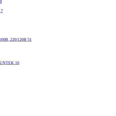
9
7
100В, 220/120В
51
 SUNTEK
10