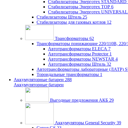
Стабилизаторы Энерготех STANDARD
Стабилизаторы Энерготех TOP
6
Стабилизаторы Энерготех UNIVERSAL
Стабилизаторы Штиль
25
Стабилизаторы для газовых котлов
12
Трансформаторы
62
Трансформаторы понижающие 220/110В, 220/
Автотрансформаторы ELECA
7
Автотрансформаторы Protector
1
Автотрансформаторы NEWSTAR
4
Автотрансформаторы Штиль
32
Автотрансформаторы лабораторные (ЛАТР)
Тороидальные трансформаторы
1
Аккумуляторные батареи
288
Аккумуляторные батареи
Выгодные предложения АКБ
29
Аккумуляторы General Security
39
Серия GS
23