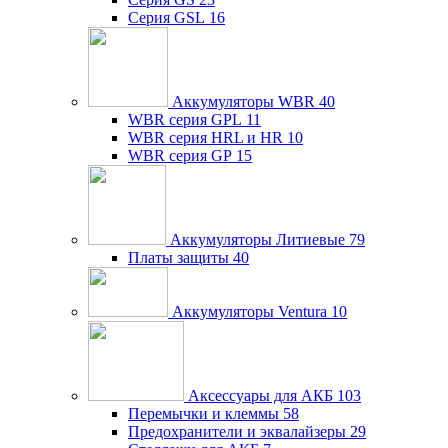
Серия GSL
16
Аккумуляторы WBR
40
WBR серия GPL
11
WBR серия HRL и HR
10
WBR серия GP
15
Аккумуляторы Литиевые
79
Платы защиты
40
Аккумуляторы Ventura
10
Аксессуары для АКБ
103
Перемычки и клеммы
58
Предохранители и эквалайзеры
29