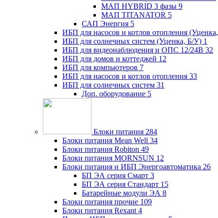
МАП HYBRID 3 фазы
9
МАП TITANATOR
5
САП Энергия
5
ИБП для насосов и котлов отопления (Уценка,
ИБП для солнечных систем (Уценка, Б/У)
1
ИБП для видеонаблюдения и ОПС 12/24В
32
ИБП для домов и коттеджей
12
ИБП для компьютеров
7
ИБП для насосов и котлов отопления
33
ИБП для солнечных систем
31
Доп. оборудование
5
Блоки питания
284
Блоки питания Mean Well
34
Блоки питания Robiton
49
Блоки питания MORNSUN
12
Блоки питания и ИБП Энергоавтоматика
26
БП ЭА серия Смарт
3
БП ЭА серия Стандарт
15
Батарейные модули ЭА
8
Блоки питания прочие
109
Блоки питания Rexant
4