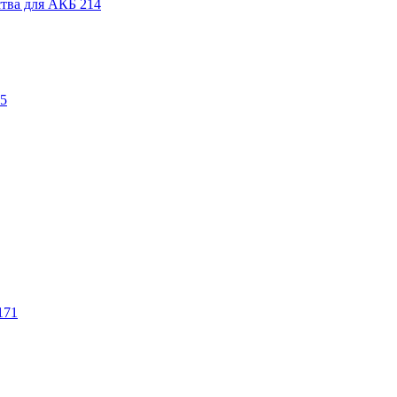
ства для АКБ
214
5
171