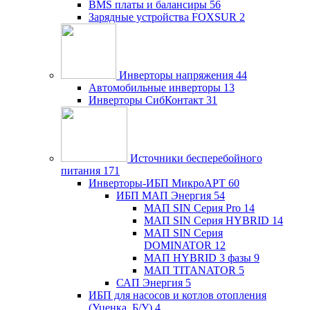
BMS платы и балансиры
56
Зарядные устройства FOXSUR
2
Инверторы напряжения
44
Автомобильные инверторы
13
Инверторы СибКонтакт
31
Источники бесперебойного
питания
171
Инверторы-ИБП МикроАРТ
60
ИБП МАП Энергия
54
МАП SIN Серия Pro
14
МАП SIN Серия HYBRID
14
МАП SIN Серия
DOMINATOR
12
МАП HYBRID 3 фазы
9
МАП TITANATOR
5
САП Энергия
5
ИБП для насосов и котлов отопления
(Уценка, Б/У)
4