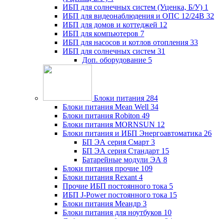
ИБП для солнечных систем (Уценка, Б/У)
1
ИБП для видеонаблюдения и ОПС 12/24В
32
ИБП для домов и коттеджей
12
ИБП для компьютеров
7
ИБП для насосов и котлов отопления
33
ИБП для солнечных систем
31
Доп. оборудование
5
Блоки питания
284
Блоки питания Mean Well
34
Блоки питания Robiton
49
Блоки питания MORNSUN
12
Блоки питания и ИБП Энергоавтоматика
26
БП ЭА серия Смарт
3
БП ЭА серия Стандарт
15
Батарейные модули ЭА
8
Блоки питания прочие
109
Блоки питания Rexant
4
Прочие ИБП постоянного тока
5
ИБП J-Power постоянного тока
15
Блоки питания Меандр
3
Блоки питания для ноутбуков
10