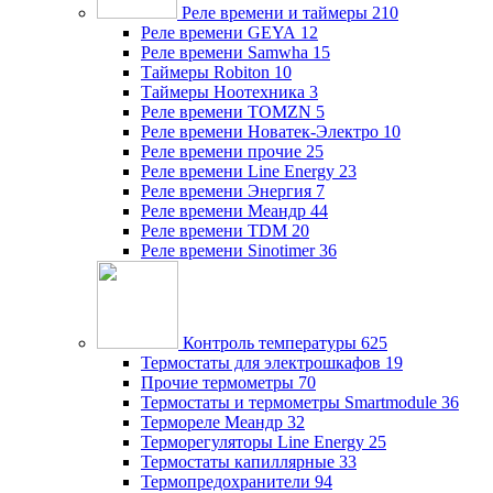
Реле времени и таймеры
210
Реле времени GEYA
12
Реле времени Samwha
15
Таймеры Robiton
10
Таймеры Ноотехника
3
Реле времени TOMZN
5
Реле времени Новатек-Электро
10
Реле времени прочие
25
Реле времени Line Energy
23
Реле времени Энергия
7
Реле времени Меандр
44
Реле времени TDM
20
Реле времени Sinotimer
36
Контроль температуры
625
Термостаты для электрошкафов
19
Прочие термометры
70
Термостаты и термометры Smartmodule
36
Термореле Меандр
32
Терморегуляторы Line Energy
25
Термостаты капиллярные
33
Термопредохранители
94