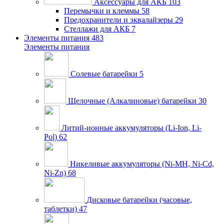
Аксессуары для АКБ
103
Перемычки и клеммы
58
Предохранители и эквалайзеры
29
Стеллажи для АКБ
7
Элементы питания
483
Элементы питания
Солевые батарейки
5
Щелочные (Алкалиновые) батарейки
30
Литий-ионные аккумуляторы (Li-Ion, Li-
Pol)
62
Никеливые аккумуляторы (Ni-MH, Ni-Cd,
Ni-Zn)
68
Дисковые батарейки (часовые,
таблетки)
47