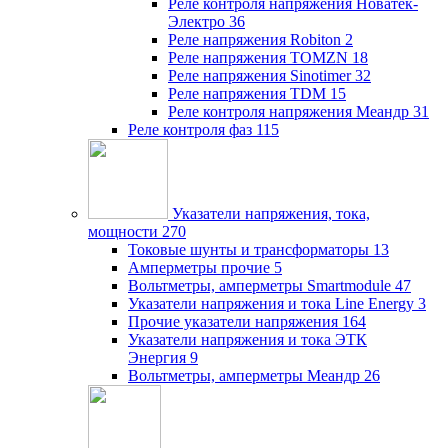
Реле контроля напряжения Новатек-
Электро
36
Реле напряжения Robiton
2
Реле напряжения TOMZN
18
Реле напряжения Sinotimer
32
Реле напряжения TDM
15
Реле контроля напряжения Меандр
31
Реле контроля фаз
115
Указатели напряжения, тока,
мощности
270
Токовые шунты и трансформаторы
13
Амперметры прочие
5
Вольтметры, амперметры Smartmodule
47
Указатели напряжения и тока Line Energy
3
Прочие указатели напряжения
164
Указатели напряжения и тока ЭТК
Энергия
9
Вольтметры, амперметры Меандр
26