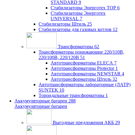
STANDARD
9
Стабилизаторы Энерготех TOP
6
Стабилизаторы Энерготех
UNIVERSAL
7
Стабилизаторы Штиль
25
Стабилизаторы для газовых котлов
12
Трансформаторы
62
Трансформаторы понижающие 220/110В,
220/100В, 220/120В
51
Автотрансформаторы ELECA
7
Автотрансформаторы Protector
1
Автотрансформаторы NEWSTAR
4
Автотрансформаторы Штиль
32
Автотрансформаторы лабораторные (ЛАТР)
SUNTEK
10
Тороидальные трансформаторы
1
Аккумуляторные батареи
288
Аккумуляторные батареи
Выгодные предложения АКБ
29