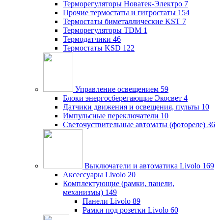
Терморегуляторы Новатек-Электро
7
Прочие термостаты и гигростаты
154
Термостаты биметаллические KST
7
Терморегуляторы TDM
1
Термодатчики
46
Термостаты KSD
122
Управление освещением
59
Блоки энергосберегающие Экосвет
4
Датчики движения и освещения, пульты
10
Импульсные переключатели
10
Светочуствительные автоматы (фотореле)
36
Выключатели и автоматика Livolo
169
Аксессуары Livolo
20
Комплектующие (рамки, панели,
механизмы)
149
Панели Livolo
89
Рамки под розетки Livolo
60