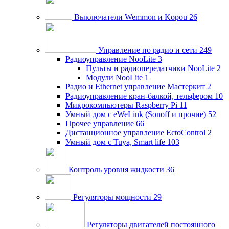
Выключатели Wemmon и Kopou
26
Управление по радио и сети
249
Радиоуправление NooLite
3
Пульты и радиопередатчики NooLite
2
Модули NooLite
1
Радио и Ethernet управление Мастеркит
2
Радиоуправление кран-балкой, тельфером
10
Микрокомпьютеры Raspberry Pi
11
Умный дом c eWeLink (Sonoff и прочие)
52
Прочее управление
66
Дистанционное управление EctoControl
2
Умный дом с Tuya, Smart life
103
Контроль уровня жидкости
36
Регуляторы мощности
29
Регуляторы двигателей постоянного