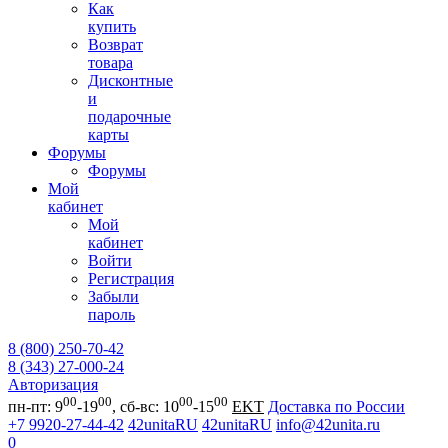
Как
купить
Возврат
товара
Дисконтные
и
подарочные
карты
Форумы
Форумы
Мой
кабинет
Мой
кабинет
Войти
Регистрация
Забыли
пароль
8 (800) 250-70-42
8 (343) 27-000-24
Авторизация
00
00
00
00
пн-пт: 9
-19
, сб-вс: 10
-15
EKT
Доставка по России
+7 9920-27-44-42
42unitaRU
42unitaRU
info@42unita.ru
0