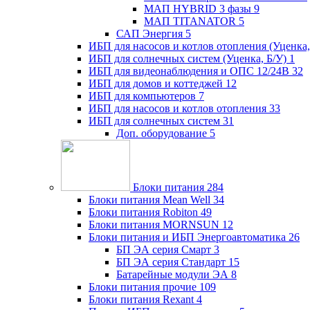
МАП HYBRID 3 фазы
9
МАП TITANATOR
5
САП Энергия
5
ИБП для насосов и котлов отопления (Уценка,
ИБП для солнечных систем (Уценка, Б/У)
1
ИБП для видеонаблюдения и ОПС 12/24В
32
ИБП для домов и коттеджей
12
ИБП для компьютеров
7
ИБП для насосов и котлов отопления
33
ИБП для солнечных систем
31
Доп. оборудование
5
Блоки питания
284
Блоки питания Mean Well
34
Блоки питания Robiton
49
Блоки питания MORNSUN
12
Блоки питания и ИБП Энергоавтоматика
26
БП ЭА серия Смарт
3
БП ЭА серия Стандарт
15
Батарейные модули ЭА
8
Блоки питания прочие
109
Блоки питания Rexant
4