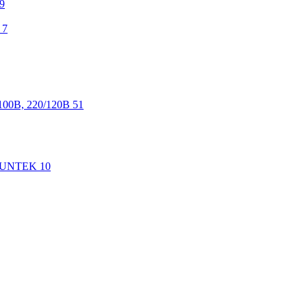
9
7
100В, 220/120В
51
 SUNTEK
10