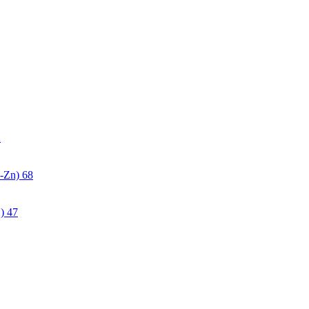
2
-Zn)
68
)
47