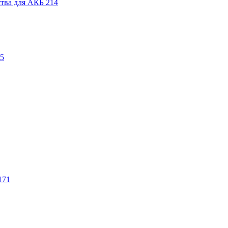
ства для АКБ
214
5
171