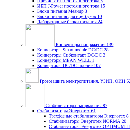
Прочие ИБП постоянного тока
5
ИБП J-Power постоянного тока
15
Блоки питания Меандр
3
Блоки питания для ноутбуков
10
Лабораторные блоки питания
24
Конверторы напряжения
139
Конверторы Smartmodule DC/DC
28
Конверторы Сибконтакт DC/DC
3
Конверторы MEAN WELL
1
Конверторы DC/DC прочие
107
Грозозащита электропитания, УЗИП, ОИН
5
Стабилизаторы напряжения
87
Стабилизаторы Энерготех
61
Трехфазные стабилизаторы Энерготех
8
Стабилизаторы Энерготех NORMA
20
Стабилизаторы Энерготех OPTIMUM
1