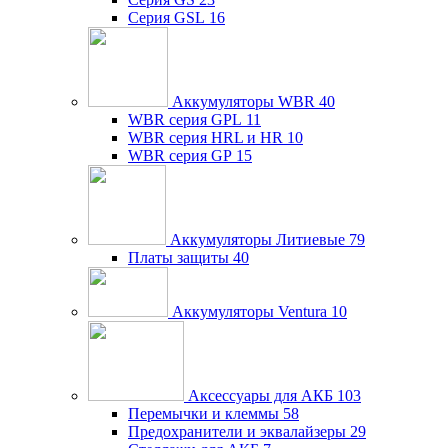
Серия GSL
16
Аккумуляторы WBR
40
WBR серия GPL
11
WBR серия HRL и HR
10
WBR серия GP
15
Аккумуляторы Литиевые
79
Платы защиты
40
Аккумуляторы Ventura
10
Аксессуары для АКБ
103
Перемычки и клеммы
58
Предохранители и эквалайзеры
29