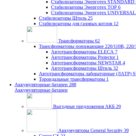
Стабилизаторы Энерготех STANDARD
Стабилизаторы Энерготех TOP
6
Стабилизаторы Энерготех UNIVERSAL
Стабилизаторы Штиль
25
Стабилизаторы для газовых котлов
12
Трансформаторы
62
Трансформаторы понижающие 220/110В, 220/
Автотрансформаторы ELECA
7
Автотрансформаторы Protector
1
Автотрансформаторы NEWSTAR
4
Автотрансформаторы Штиль
32
Автотрансформаторы лабораторные (ЛАТР)
Тороидальные трансформаторы
1
Аккумуляторные батареи
288
Аккумуляторные батареи
Выгодные предложения АКБ
29
Аккумуляторы General Security
39
Серия GS
23