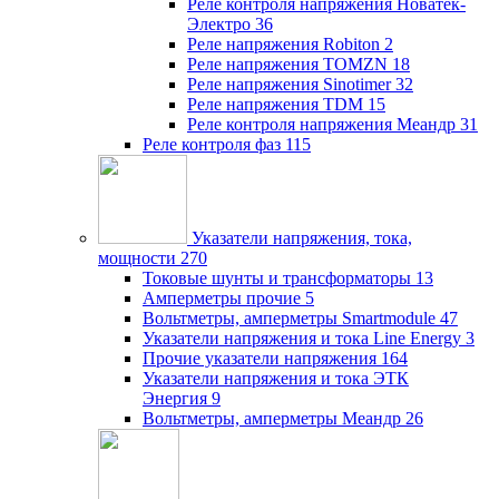
Реле контроля напряжения Новатек-
Электро
36
Реле напряжения Robiton
2
Реле напряжения TOMZN
18
Реле напряжения Sinotimer
32
Реле напряжения TDM
15
Реле контроля напряжения Меандр
31
Реле контроля фаз
115
Указатели напряжения, тока,
мощности
270
Токовые шунты и трансформаторы
13
Амперметры прочие
5
Вольтметры, амперметры Smartmodule
47
Указатели напряжения и тока Line Energy
3
Прочие указатели напряжения
164
Указатели напряжения и тока ЭТК
Энергия
9
Вольтметры, амперметры Меандр
26