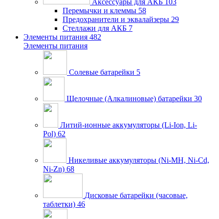
Аксессуары для АКБ
103
Перемычки и клеммы
58
Предохранители и эквалайзеры
29
Стеллажи для АКБ
7
Элементы питания
482
Элементы питания
Солевые батарейки
5
Щелочные (Алкалиновые) батарейки
30
Литий-ионные аккумуляторы (Li-Ion, Li-
Pol)
62
Никеливые аккумуляторы (Ni-MH, Ni-Cd,
Ni-Zn)
68
Дисковые батарейки (часовые,
таблетки)
46