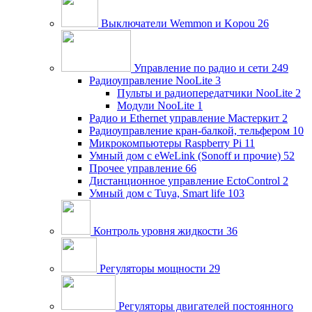
Выключатели Wemmon и Kopou
26
Управление по радио и сети
249
Радиоуправление NooLite
3
Пульты и радиопередатчики NooLite
2
Модули NooLite
1
Радио и Ethernet управление Мастеркит
2
Радиоуправление кран-балкой, тельфером
10
Микрокомпьютеры Raspberry Pi
11
Умный дом c eWeLink (Sonoff и прочие)
52
Прочее управление
66
Дистанционное управление EctoControl
2
Умный дом с Tuya, Smart life
103
Контроль уровня жидкости
36
Регуляторы мощности
29
Регуляторы двигателей постоянного