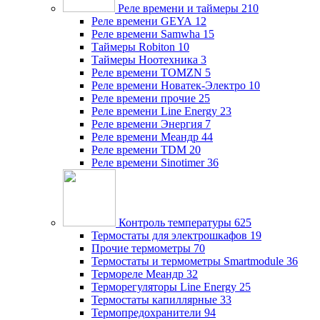
Реле времени и таймеры
210
Реле времени GEYA
12
Реле времени Samwha
15
Таймеры Robiton
10
Таймеры Ноотехника
3
Реле времени TOMZN
5
Реле времени Новатек-Электро
10
Реле времени прочие
25
Реле времени Line Energy
23
Реле времени Энергия
7
Реле времени Меандр
44
Реле времени TDM
20
Реле времени Sinotimer
36
Контроль температуры
625
Термостаты для электрошкафов
19
Прочие термометры
70
Термостаты и термометры Smartmodule
36
Термореле Меандр
32
Терморегуляторы Line Energy
25
Термостаты капиллярные
33
Термопредохранители
94