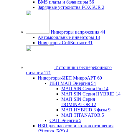
BMS платы и балансиры
56
Зарядные устройства FOXSUR
2
Инверторы напряжения
44
Автомобильные инверторы
13
Инверторы СибКонтакт
31
Источники бесперебойного
питания
171
Инверторы-ИБП МикроАРТ
60
ИБП МАП Энергия
54
МАП SIN Серия Pro
14
МАП SIN Серия HYBRID
14
МАП SIN Серия
DOMINATOR
12
МАП HYBRID 3 фазы
9
МАП TITANATOR
5
САП Энергия
5
ИБП для насосов и котлов отопления
(Уценка, Б/У)
4