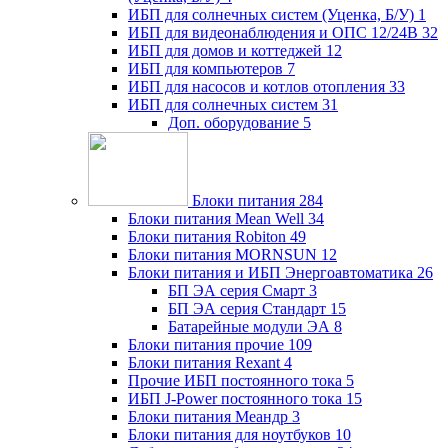
ИБП для солнечных систем (Уценка, Б/У)
1
ИБП для видеонаблюдения и ОПС 12/24В
32
ИБП для домов и коттеджей
12
ИБП для компьютеров
7
ИБП для насосов и котлов отопления
33
ИБП для солнечных систем
31
Доп. оборудование
5
Блоки питания
284
Блоки питания Mean Well
34
Блоки питания Robiton
49
Блоки питания MORNSUN
12
Блоки питания и ИБП Энергоавтоматика
26
БП ЭА серия Смарт
3
БП ЭА серия Стандарт
15
Батарейные модули ЭА
8
Блоки питания прочие
109
Блоки питания Rexant
4
Прочие ИБП постоянного тока
5
ИБП J-Power постоянного тока
15
Блоки питания Меандр
3
Блоки питания для ноутбуков
10