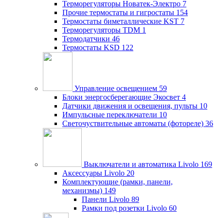
Терморегуляторы Новатек-Электро
7
Прочие термостаты и гигростаты
154
Термостаты биметаллические KST
7
Терморегуляторы TDM
1
Термодатчики
46
Термостаты KSD
122
Управление освещением
59
Блоки энергосберегающие Экосвет
4
Датчики движения и освещения, пульты
10
Импульсные переключатели
10
Светочуствительные автоматы (фотореле)
36
Выключатели и автоматика Livolo
169
Аксессуары Livolo
20
Комплектующие (рамки, панели,
механизмы)
149
Панели Livolo
89
Рамки под розетки Livolo
60