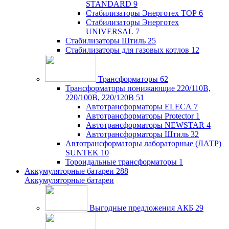
STANDARD
9
Стабилизаторы Энерготех TOP
6
Стабилизаторы Энерготех
UNIVERSAL
7
Стабилизаторы Штиль
25
Стабилизаторы для газовых котлов
12
Трансформаторы
62
Трансформаторы понижающие 220/110В,
220/100В, 220/120В
51
Автотрансформаторы ELECA
7
Автотрансформаторы Protector
1
Автотрансформаторы NEWSTAR
4
Автотрансформаторы Штиль
32
Автотрансформаторы лабораторные (ЛАТР)
SUNTEK
10
Тороидальные трансформаторы
1
Аккумуляторные батареи
288
Аккумуляторные батареи
Выгодные предложения АКБ
29