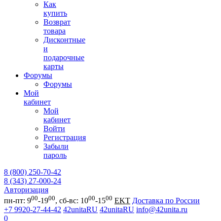
Как
купить
Возврат
товара
Дисконтные
и
подарочные
карты
Форумы
Форумы
Мой
кабинет
Мой
кабинет
Войти
Регистрация
Забыли
пароль
8 (800) 250-70-42
8 (343) 27-000-24
Авторизация
00
00
00
00
пн-пт: 9
-19
, сб-вс: 10
-15
EKT
Доставка по России
+7 9920-27-44-42
42unitaRU
42unitaRU
info@42unita.ru
0