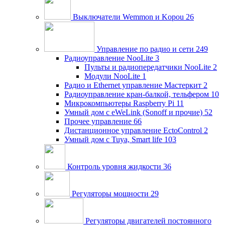
Выключатели Wemmon и Kopou
26
Управление по радио и сети
249
Радиоуправление NooLite
3
Пульты и радиопередатчики NooLite
2
Модули NooLite
1
Радио и Ethernet управление Мастеркит
2
Радиоуправление кран-балкой, тельфером
10
Микрокомпьютеры Raspberry Pi
11
Умный дом c eWeLink (Sonoff и прочие)
52
Прочее управление
66
Дистанционное управление EctoControl
2
Умный дом с Tuya, Smart life
103
Контроль уровня жидкости
36
Регуляторы мощности
29
Регуляторы двигателей постоянного