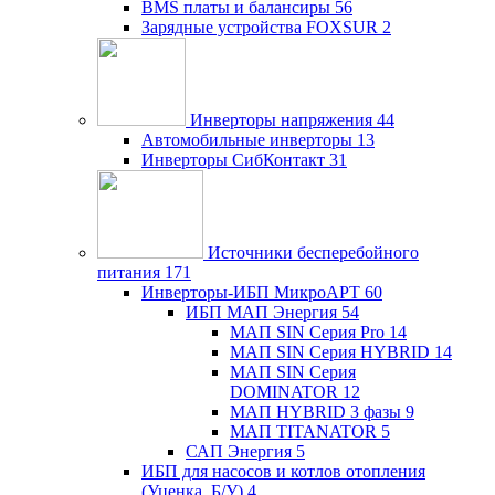
BMS платы и балансиры
56
Зарядные устройства FOXSUR
2
Инверторы напряжения
44
Автомобильные инверторы
13
Инверторы СибКонтакт
31
Источники бесперебойного
питания
171
Инверторы-ИБП МикроАРТ
60
ИБП МАП Энергия
54
МАП SIN Серия Pro
14
МАП SIN Серия HYBRID
14
МАП SIN Серия
DOMINATOR
12
МАП HYBRID 3 фазы
9
МАП TITANATOR
5
САП Энергия
5
ИБП для насосов и котлов отопления
(Уценка, Б/У)
4