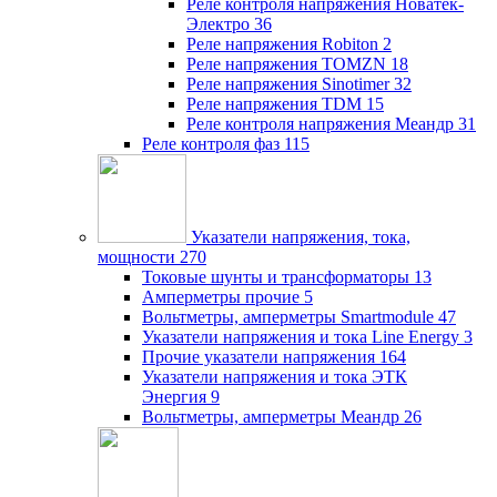
Реле контроля напряжения Новатек-
Электро
36
Реле напряжения Robiton
2
Реле напряжения TOMZN
18
Реле напряжения Sinotimer
32
Реле напряжения TDM
15
Реле контроля напряжения Меандр
31
Реле контроля фаз
115
Указатели напряжения, тока,
мощности
270
Токовые шунты и трансформаторы
13
Амперметры прочие
5
Вольтметры, амперметры Smartmodule
47
Указатели напряжения и тока Line Energy
3
Прочие указатели напряжения
164
Указатели напряжения и тока ЭТК
Энергия
9
Вольтметры, амперметры Меандр
26