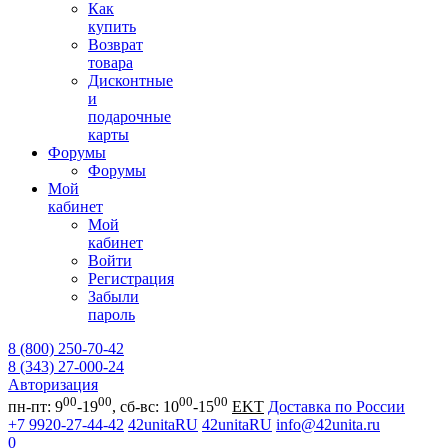
Как
купить
Возврат
товара
Дисконтные
и
подарочные
карты
Форумы
Форумы
Мой
кабинет
Мой
кабинет
Войти
Регистрация
Забыли
пароль
8 (800) 250-70-42
8 (343) 27-000-24
Авторизация
00
00
00
00
пн-пт: 9
-19
, сб-вс: 10
-15
EKT
Доставка по России
+7 9920-27-44-42
42unitaRU
42unitaRU
info@42unita.ru
0