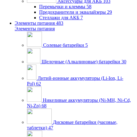
Аксессуары для АКБ
103
Перемычки и клеммы
58
Предохранители и эквалайзеры
29
Стеллажи для АКБ
7
Элементы питания
483
Элементы питания
Солевые батарейки
5
Щелочные (Алкалиновые) батарейки
30
Литий-ионные аккумуляторы (Li-Ion, Li-
Pol)
62
Никеливые аккумуляторы (Ni-MH, Ni-Cd,
Ni-Zn)
68
Дисковые батарейки (часовые,
таблетки)
47