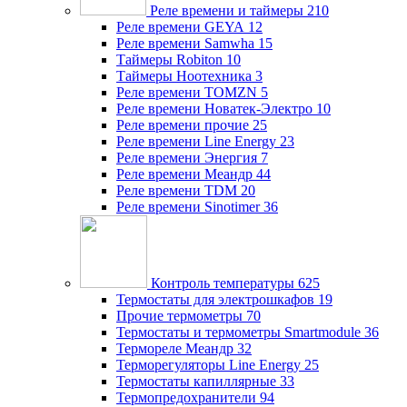
Реле времени и таймеры
210
Реле времени GEYA
12
Реле времени Samwha
15
Таймеры Robiton
10
Таймеры Ноотехника
3
Реле времени TOMZN
5
Реле времени Новатек-Электро
10
Реле времени прочие
25
Реле времени Line Energy
23
Реле времени Энергия
7
Реле времени Меандр
44
Реле времени TDM
20
Реле времени Sinotimer
36
Контроль температуры
625
Термостаты для электрошкафов
19
Прочие термометры
70
Термостаты и термометры Smartmodule
36
Термореле Меандр
32
Терморегуляторы Line Energy
25
Термостаты капиллярные
33
Термопредохранители
94