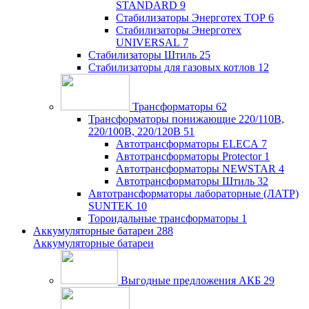
STANDARD
9
Стабилизаторы Энерготех TOP
6
Стабилизаторы Энерготех
UNIVERSAL
7
Стабилизаторы Штиль
25
Стабилизаторы для газовых котлов
12
Трансформаторы
62
Трансформаторы понижающие 220/110В,
220/100В, 220/120В
51
Автотрансформаторы ELECA
7
Автотрансформаторы Protector
1
Автотрансформаторы NEWSTAR
4
Автотрансформаторы Штиль
32
Автотрансформаторы лабораторные (ЛАТР)
SUNTEK
10
Тороидальные трансформаторы
1
Аккумуляторные батареи
288
Аккумуляторные батареи
Выгодные предложения АКБ
29