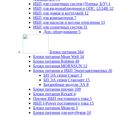
ИБП для солнечных систем (Уценка, Б/У)
1
ИБП для видеонаблюдения и ОПС 12/24В
32
ИБП для домов и коттеджей
12
ИБП для компьютеров
7
ИБП для насосов и котлов отопления
33
ИБП для солнечных систем
31
Доп. оборудование
5
Блоки питания
284
Блоки питания Mean Well
34
Блоки питания Robiton
49
Блоки питания MORNSUN
12
Блоки питания и ИБП Энергоавтоматика
26
БП ЭА серия Смарт
3
БП ЭА серия Стандарт
15
Батарейные модули ЭА
8
Блоки питания прочие
109
Блоки питания Rexant
4
Прочие ИБП постоянного тока
5
ИБП J-Power постоянного тока
15
Блоки питания Меандр
3
Блоки питания для ноутбуков
10