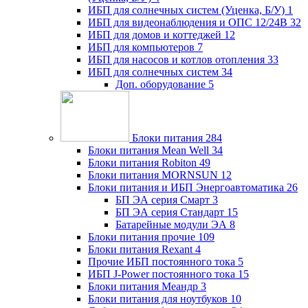
ИБП для солнечных систем (Уценка, Б/У)
1
ИБП для видеонаблюдения и ОПС 12/24В
32
ИБП для домов и коттеджей
12
ИБП для компьютеров
7
ИБП для насосов и котлов отопления
33
ИБП для солнечных систем
34
Доп. оборудование
5
Блоки питания
284
Блоки питания Mean Well
34
Блоки питания Robiton
49
Блоки питания MORNSUN
12
Блоки питания и ИБП Энергоавтоматика
26
БП ЭА серия Смарт
3
БП ЭА серия Стандарт
15
Батарейные модули ЭА
8
Блоки питания прочие
109
Блоки питания Rexant
4
Прочие ИБП постоянного тока
5
ИБП J-Power постоянного тока
15
Блоки питания Меандр
3
Блоки питания для ноутбуков
10