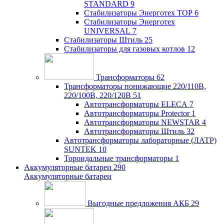
STANDARD
9
Стабилизаторы Энерготех TOP
6
Стабилизаторы Энерготех
UNIVERSAL
7
Стабилизаторы Штиль
25
Стабилизаторы для газовых котлов
12
Трансформаторы
62
Трансформаторы понижающие 220/110В,
220/100В, 220/120В
51
Автотрансформаторы ELECA
7
Автотрансформаторы Protector
1
Автотрансформаторы NEWSTAR
4
Автотрансформаторы Штиль
32
Автотрансформаторы лабораторные (ЛАТР)
SUNTEK
10
Тороидальные трансформаторы
1
Аккумуляторные батареи
290
Аккумуляторные батареи
Выгодные предложения АКБ
29