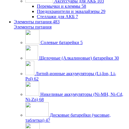
Аксессуары для АКБ
103
Перемычки и клеммы
58
Предохранители и эквалайзеры
29
Стеллажи для АКБ
7
Элементы питания
483
Элементы питания
Солевые батарейки
5
Щелочные (Алкалиновые) батарейки
30
Литий-ионные аккумуляторы (Li-Ion, Li-
Pol)
62
Никеливые аккумуляторы (Ni-MH, Ni-Cd,
Ni-Zn)
68
Дисковые батарейки (часовые,
таблетки)
47