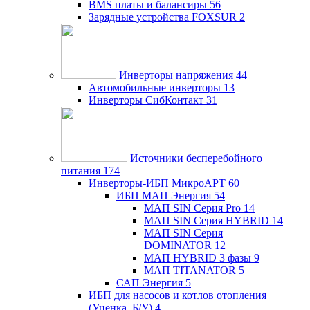
BMS платы и балансиры
56
Зарядные устройства FOXSUR
2
Инверторы напряжения
44
Автомобильные инверторы
13
Инверторы СибКонтакт
31
Источники бесперебойного
питания
174
Инверторы-ИБП МикроАРТ
60
ИБП МАП Энергия
54
МАП SIN Серия Pro
14
МАП SIN Серия HYBRID
14
МАП SIN Серия
DOMINATOR
12
МАП HYBRID 3 фазы
9
МАП TITANATOR
5
САП Энергия
5
ИБП для насосов и котлов отопления
(Уценка, Б/У)
4