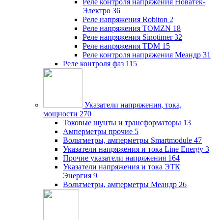
Реле контроля напряжения Новатек-
Электро
36
Реле напряжения Robiton
2
Реле напряжения TOMZN
18
Реле напряжения Sinotimer
32
Реле напряжения TDM
15
Реле контроля напряжения Меандр
31
Реле контроля фаз
115
Указатели напряжения, тока,
мощности
270
Токовые шунты и трансформаторы
13
Амперметры прочие
5
Вольтметры, амперметры Smartmodule
47
Указатели напряжения и тока Line Energy
3
Прочие указатели напряжения
164
Указатели напряжения и тока ЭТК
Энергия
9
Вольтметры, амперметры Меандр
26