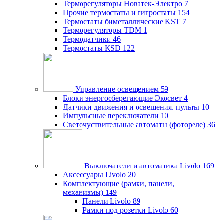
Терморегуляторы Новатек-Электро
7
Прочие термостаты и гигростаты
154
Термостаты биметаллические KST
7
Терморегуляторы TDM
1
Термодатчики
46
Термостаты KSD
122
Управление освещением
59
Блоки энергосберегающие Экосвет
4
Датчики движения и освещения, пульты
10
Импульсные переключатели
10
Светочуствительные автоматы (фотореле)
36
Выключатели и автоматика Livolo
169
Аксессуары Livolo
20
Комплектующие (рамки, панели,
механизмы)
149
Панели Livolo
89
Рамки под розетки Livolo
60