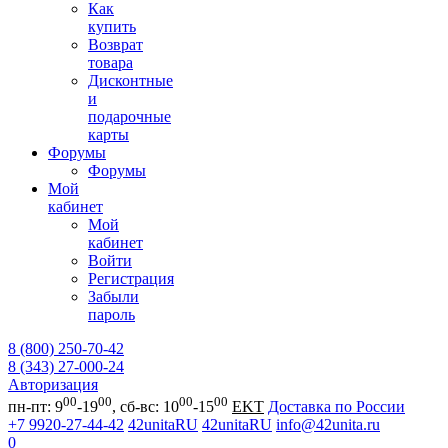
Как
купить
Возврат
товара
Дисконтные
и
подарочные
карты
Форумы
Форумы
Мой
кабинет
Мой
кабинет
Войти
Регистрация
Забыли
пароль
8 (800) 250-70-42
8 (343) 27-000-24
Авторизация
00
00
00
00
пн-пт: 9
-19
, сб-вс: 10
-15
EKT
Доставка по России
+7 9920-27-44-42
42unitaRU
42unitaRU
info@42unita.ru
0