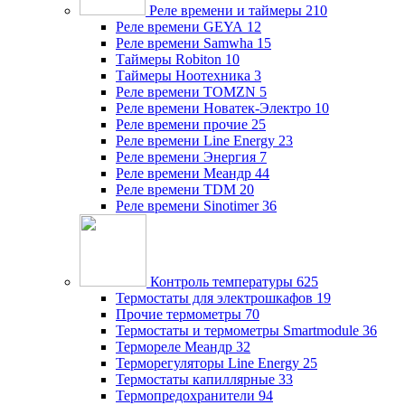
Реле времени и таймеры
210
Реле времени GEYA
12
Реле времени Samwha
15
Таймеры Robiton
10
Таймеры Ноотехника
3
Реле времени TOMZN
5
Реле времени Новатек-Электро
10
Реле времени прочие
25
Реле времени Line Energy
23
Реле времени Энергия
7
Реле времени Меандр
44
Реле времени TDM
20
Реле времени Sinotimer
36
Контроль температуры
625
Термостаты для электрошкафов
19
Прочие термометры
70
Термостаты и термометры Smartmodule
36
Термореле Меандр
32
Терморегуляторы Line Energy
25
Термостаты капиллярные
33
Термопредохранители
94