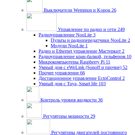
Выключатели Wemmon и Kopou
26
Управление по радио и сети
249
Радиоуправление NooLite
3
Пульты и радиопередатчики NooLite
2
Модули NooLite
1
Радио и Ethernet управление Мастеркит
2
Радиоуправление кран-балкой, тельфером
10
Микрокомпьютеры Raspberry Pi
11
Умный дом c eWeLink (Sonoff и прочие)
52
Прочее управление
66
Дистанционное управление EctoControl
2
Умный дом с Tuya, Smart life
103
Контроль уровня жидкости
36
Регуляторы мощности
29
Регуляторы двигателей постоянного