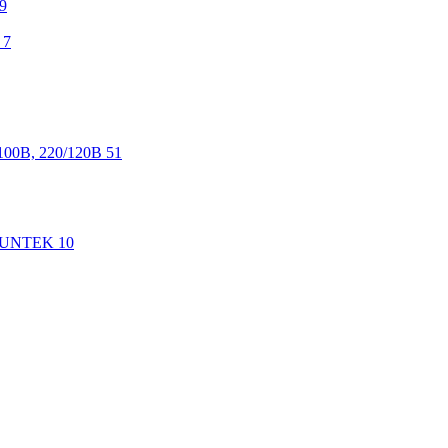
9
7
100В, 220/120В
51
 SUNTEK
10