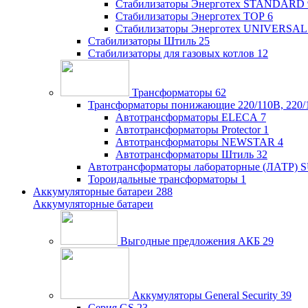
Стабилизаторы Энерготех STANDARD
Стабилизаторы Энерготех TOP
6
Стабилизаторы Энерготех UNIVERSAL
Стабилизаторы Штиль
25
Стабилизаторы для газовых котлов
12
Трансформаторы
62
Трансформаторы понижающие 220/110В, 220/
Автотрансформаторы ELECA
7
Автотрансформаторы Protector
1
Автотрансформаторы NEWSTAR
4
Автотрансформаторы Штиль
32
Автотрансформаторы лабораторные (ЛАТР)
Тороидальные трансформаторы
1
Аккумуляторные батареи
288
Аккумуляторные батареи
Выгодные предложения АКБ
29
Аккумуляторы General Security
39
Серия GS
23