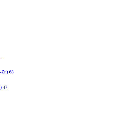
2
-Zn)
68
)
47