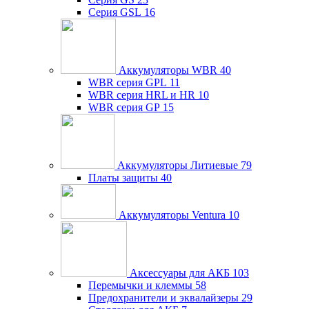
Серия GSL
16
Аккумуляторы WBR
40
WBR серия GPL
11
WBR серия HRL и HR
10
WBR серия GP
15
Аккумуляторы Литиевые
79
Платы защиты
40
Аккумуляторы Ventura
10
Аксессуары для АКБ
103
Перемычки и клеммы
58
Предохранители и эквалайзеры
29