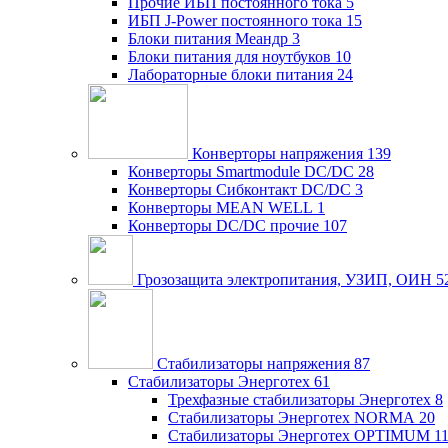
Прочие ИБП постоянного тока
5
ИБП J-Power постоянного тока
15
Блоки питания Меандр
3
Блоки питания для ноутбуков
10
Лабораторные блоки питания
24
Конверторы напряжения
139
Конверторы Smartmodule DC/DC
28
Конверторы Сибконтакт DC/DC
3
Конверторы MEAN WELL
1
Конверторы DC/DC прочие
107
Грозозащита электропитания, УЗИП, ОИН
5
Стабилизаторы напряжения
87
Стабилизаторы Энерготех
61
Трехфазные стабилизаторы Энерготех
8
Стабилизаторы Энерготех NORMA
20
Стабилизаторы Энерготех OPTIMUM
1