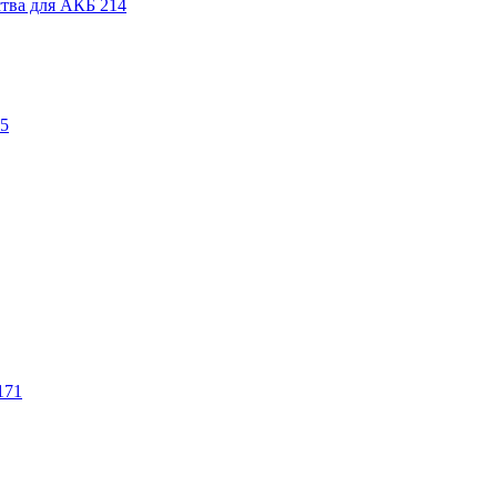
ства для АКБ
214
5
171