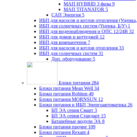
МАП HYBRID 3 фазы
9
МАП TITANATOR
5
САП Энергия
5
ИБП для насосов и котлов отопления (Уценка,
ИБП для солнечных систем (Уценка, Б/У)
1
ИБП для видеонаблюдения и ОПС 12/24В
32
ИБП для домов и коттеджей
12
ИБП для компьютеров
7
ИБП для насосов и котлов отопления
33
ИБП для солнечных систем
31
Доп. оборудование
5
Блоки питания
284
Блоки питания Mean Well
34
Блоки питания Robiton
49
Блоки питания MORNSUN
12
Блоки питания и ИБП Энергоавтоматика
26
БП ЭА серия Смарт
3
БП ЭА серия Стандарт
15
Батарейные модули ЭА
8
Блоки питания прочие
109
Блоки питания Rexant
4