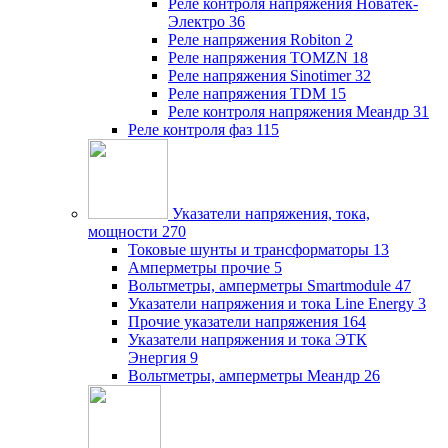
Реле контроля напряжения Новатек-
Электро
36
Реле напряжения Robiton
2
Реле напряжения TOMZN
18
Реле напряжения Sinotimer
32
Реле напряжения TDM
15
Реле контроля напряжения Меандр
31
Реле контроля фаз
115
Указатели напряжения, тока,
мощности
270
Токовые шунты и трансформаторы
13
Амперметры прочие
5
Вольтметры, амперметры Smartmodule
47
Указатели напряжения и тока Line Energy
3
Прочие указатели напряжения
164
Указатели напряжения и тока ЭТК
Энергия
9
Вольтметры, амперметры Меандр
26