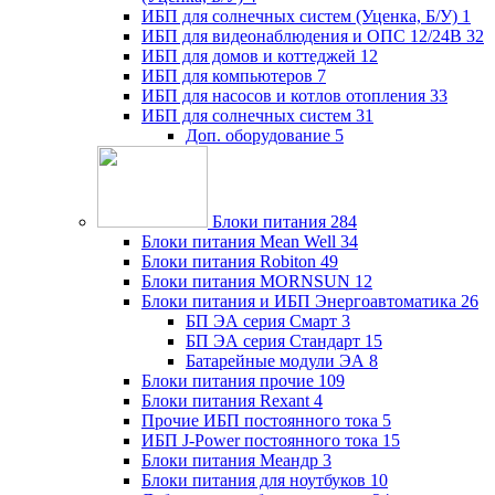
ИБП для солнечных систем (Уценка, Б/У)
1
ИБП для видеонаблюдения и ОПС 12/24В
32
ИБП для домов и коттеджей
12
ИБП для компьютеров
7
ИБП для насосов и котлов отопления
33
ИБП для солнечных систем
31
Доп. оборудование
5
Блоки питания
284
Блоки питания Mean Well
34
Блоки питания Robiton
49
Блоки питания MORNSUN
12
Блоки питания и ИБП Энергоавтоматика
26
БП ЭА серия Смарт
3
БП ЭА серия Стандарт
15
Батарейные модули ЭА
8
Блоки питания прочие
109
Блоки питания Rexant
4
Прочие ИБП постоянного тока
5
ИБП J-Power постоянного тока
15
Блоки питания Меандр
3
Блоки питания для ноутбуков
10