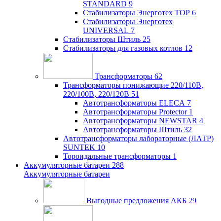
STANDARD
9
Стабилизаторы Энерготех TOP
6
Стабилизаторы Энерготех
UNIVERSAL
7
Стабилизаторы Штиль
25
Стабилизаторы для газовых котлов
12
Трансформаторы
62
Трансформаторы понижающие 220/110В,
220/100В, 220/120В
51
Автотрансформаторы ELECA
7
Автотрансформаторы Protector
1
Автотрансформаторы NEWSTAR
4
Автотрансформаторы Штиль
32
Автотрансформаторы лабораторные (ЛАТР)
SUNTEK
10
Тороидальные трансформаторы
1
Аккумуляторные батареи
288
Аккумуляторные батареи
Выгодные предложения АКБ
29