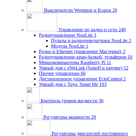
Выключатели Wemmon и Kopou
26
Управление по радио и сети
249
Радиоуправление NooLite
3
Пульты и радиопередатчики NooLite
2
Модули NooLite
1
Радио и Ethernet управление Мастеркит
2
Радиоуправление кран-балкой, тельфером
10
Микрокомпьютеры Raspberry Pi
11
Умный дом c eWeLink (Sonoff и прочие)
52
Прочее управление
66
Дистанционное управление EctoControl
2
Умный дом с Tuya, Smart life
103
Контроль уровня жидкости
36
Регуляторы мощности
29
Регуляторы двигателей постоянного