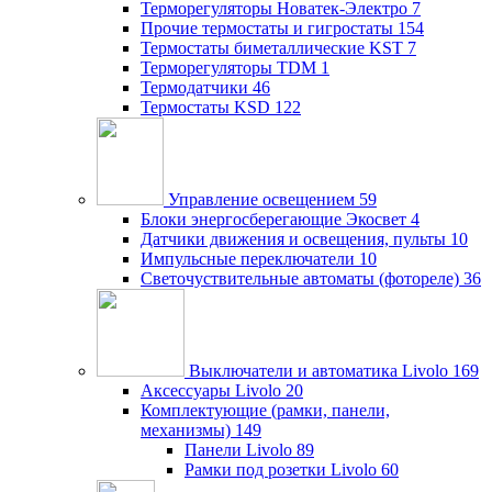
Терморегуляторы Новатек-Электро
7
Прочие термостаты и гигростаты
154
Термостаты биметаллические KST
7
Терморегуляторы TDM
1
Термодатчики
46
Термостаты KSD
122
Управление освещением
59
Блоки энергосберегающие Экосвет
4
Датчики движения и освещения, пульты
10
Импульсные переключатели
10
Светочуствительные автоматы (фотореле)
36
Выключатели и автоматика Livolo
169
Аксессуары Livolo
20
Комплектующие (рамки, панели,
механизмы)
149
Панели Livolo
89
Рамки под розетки Livolo
60