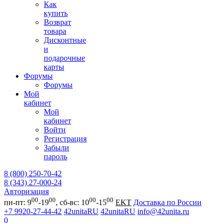
Как
купить
Возврат
товара
Дисконтные
и
подарочные
карты
Форумы
Форумы
Мой
кабинет
Мой
кабинет
Войти
Регистрация
Забыли
пароль
8 (800) 250-70-42
8 (343) 27-000-24
Авторизация
00
00
00
00
пн-пт: 9
-19
, сб-вс: 10
-15
EKT
Доставка по России
+7 9920-27-44-42
42unitaRU
42unitaRU
info@42unita.ru
0