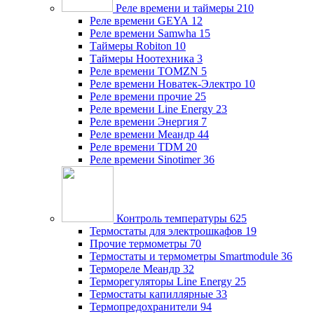
Реле времени и таймеры
210
Реле времени GEYA
12
Реле времени Samwha
15
Таймеры Robiton
10
Таймеры Ноотехника
3
Реле времени TOMZN
5
Реле времени Новатек-Электро
10
Реле времени прочие
25
Реле времени Line Energy
23
Реле времени Энергия
7
Реле времени Меандр
44
Реле времени TDM
20
Реле времени Sinotimer
36
Контроль температуры
625
Термостаты для электрошкафов
19
Прочие термометры
70
Термостаты и термометры Smartmodule
36
Термореле Меандр
32
Терморегуляторы Line Energy
25
Термостаты капиллярные
33
Термопредохранители
94