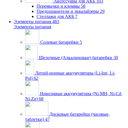
Аксессуары для АКБ
103
Перемычки и клеммы
58
Предохранители и эквалайзеры
29
Стеллажи для АКБ
7
Элементы питания
483
Элементы питания
Солевые батарейки
5
Щелочные (Алкалиновые) батарейки
30
Литий-ионные аккумуляторы (Li-Ion, Li-
Pol)
62
Никеливые аккумуляторы (Ni-MH, Ni-Cd,
Ni-Zn)
68
Дисковые батарейки (часовые,
таблетки)
47