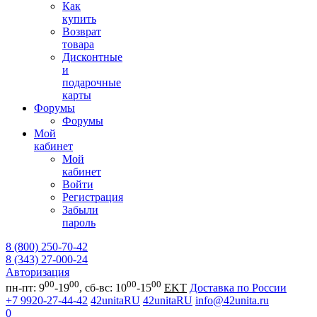
Как
купить
Возврат
товара
Дисконтные
и
подарочные
карты
Форумы
Форумы
Мой
кабинет
Мой
кабинет
Войти
Регистрация
Забыли
пароль
8 (800) 250-70-42
8 (343) 27-000-24
Авторизация
00
00
00
00
пн-пт: 9
-19
, сб-вс: 10
-15
EKT
Доставка по России
+7 9920-27-44-42
42unitaRU
42unitaRU
info@42unita.ru
0