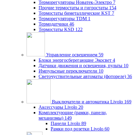
Терморегуляторы Новатек-Электро
7
Прочие термостаты и гигростаты
154
Термостаты биметаллические KST
7
Терморегуляторы TDM
1
Термодатчики
46
Термостаты KSD
122
Управление освещением
59
Блоки энергосберегающие Экосвет
4
Датчики движения и освещения, пульты
10
Импульсные переключатели
10
Светочуствительные автоматы (фотореле)
36
Выключатели и автоматика Livolo
169
Аксессуары Livolo
20
Комплектующие (рамки, панели,
механизмы)
149
Панели Livolo
89
Рамки под розетки Livolo
60