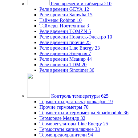
Реле времени и таймеры
210
Реле времени GEYA
12
Реле времени Samwha
15
Таймеры Robiton
10
Таймеры Ноотехника
3
Реле времени TOMZN
5
Реле времени Новатек-Электро
10
Реле времени прочие
25
Реле времени Line Energy
23
Реле времени Энергия
7
Реле времени Меандр
44
Реле времени TDM
20
Реле времени Sinotimer
36
Контроль температуры
625
Термостаты для электрошкафов
19
Прочие термометры
70
Термостаты и термометры Smartmodule
36
Термореле Меандр
32
Терморегуляторы Line Energy
25
Термостаты капиллярные
33
Термопредохранители
94