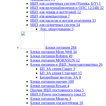
ИБП для солнечных систем (Уценка, Б/У)
1
ИБП для видеонаблюдения и ОПС 12/24В
32
ИБП для домов и коттеджей
12
ИБП для компьютеров
7
ИБП для насосов и котлов отопления
33
ИБП для солнечных систем
34
Доп. оборудование
5
Блоки питания
284
Блоки питания Mean Well
34
Блоки питания Robiton
49
Блоки питания MORNSUN
12
Блоки питания и ИБП Энергоавтоматика
26
БП ЭА серия Смарт
3
БП ЭА серия Стандарт
15
Батарейные модули ЭА
8
Блоки питания прочие
109
Блоки питания Rexant
4
Прочие ИБП постоянного тока
5
ИБП J-Power постоянного тока
15
Блоки питания Меандр
3
Блоки питания для ноутбуков
10