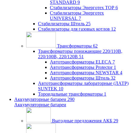
STANDARD
9
Стабилизаторы Энерготех TOP
6
Стабилизаторы Энерготех
UNIVERSAL
7
Стабилизаторы Штиль
25
Стабилизаторы для газовых котлов
12
Трансформаторы
62
Трансформаторы понижающие 220/110В,
220/100В, 220/120В
51
Автотрансформаторы ELECA
7
Автотрансформаторы Protector
1
Автотрансформаторы NEWSTAR
4
Автотрансформаторы Штиль
32
Автотрансформаторы лабораторные (ЛАТР)
SUNTEK
10
Тороидальные трансформаторы
1
Аккумуляторные батареи
290
Аккумуляторные батареи
Выгодные предложения АКБ
29