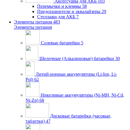
Аксессуары для АКБ
103
Перемычки и клеммы
58
Предохранители и эквалайзеры
29
Стеллажи для АКБ
7
Элементы питания
483
Элементы питания
Солевые батарейки
5
Щелочные (Алкалиновые) батарейки
30
Литий-ионные аккумуляторы (Li-Ion, Li-
Pol)
62
Никеливые аккумуляторы (Ni-MH, Ni-Cd,
Ni-Zn)
68
Дисковые батарейки (часовые,
таблетки)
47