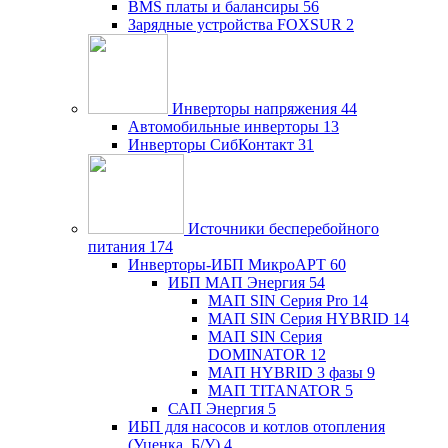
BMS платы и балансиры
56
Зарядные устройства FOXSUR
2
Инверторы напряжения
44
Автомобильные инверторы
13
Инверторы СибКонтакт
31
Источники бесперебойного
питания
174
Инверторы-ИБП МикроАРТ
60
ИБП МАП Энергия
54
МАП SIN Серия Pro
14
МАП SIN Серия HYBRID
14
МАП SIN Серия
DOMINATOR
12
МАП HYBRID 3 фазы
9
МАП TITANATOR
5
САП Энергия
5
ИБП для насосов и котлов отопления
(Уценка, Б/У)
4