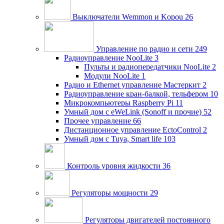
Выключатели Wemmon и Kopou
26
Управление по радио и сети
249
Радиоуправление NooLite
3
Пульты и радиопередатчики NooLite
2
Модули NooLite
1
Радио и Ethernet управление Мастеркит
2
Радиоуправление кран-балкой, тельфером
10
Микрокомпьютеры Raspberry Pi
11
Умный дом c eWeLink (Sonoff и прочие)
52
Прочее управление
66
Дистанционное управление EctoControl
2
Умный дом с Tuya, Smart life
103
Контроль уровня жидкости
36
Регуляторы мощности
29
Регуляторы двигателей постоянного