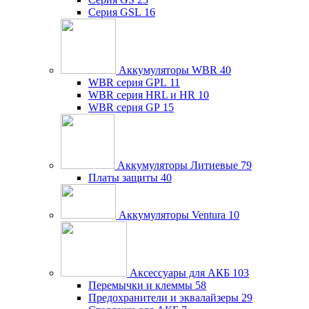
Серия GSL
16
Аккумуляторы WBR
40
WBR серия GPL
11
WBR серия HRL и HR
10
WBR серия GP
15
Аккумуляторы Литиевые
79
Платы защиты
40
Аккумуляторы Ventura
10
Аксессуары для АКБ
103
Перемычки и клеммы
58
Предохранители и эквалайзеры
29