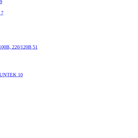
9
7
100В, 220/120В
51
 SUNTEK
10