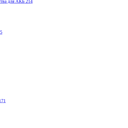
ства для АКБ
214
5
171