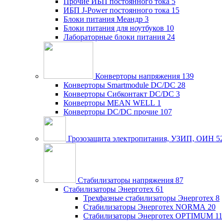
Прочие ИБП постоянного тока
5
ИБП J-Power постоянного тока
15
Блоки питания Меандр
3
Блоки питания для ноутбуков
10
Лабораторные блоки питания
24
Конверторы напряжения
139
Конверторы Smartmodule DC/DC
28
Конверторы Сибконтакт DC/DC
3
Конверторы MEAN WELL
1
Конверторы DC/DC прочие
107
Грозозащита электропитания, УЗИП, ОИН
5
Стабилизаторы напряжения
87
Стабилизаторы Энерготех
61
Трехфазные стабилизаторы Энерготех
8
Стабилизаторы Энерготех NORMA
20
Стабилизаторы Энерготех OPTIMUM
1