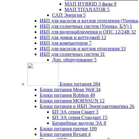
МАП HYBRID 3 фазы
9
МАП TITANATOR
5
САП Энергия
5
ИБП для насосов и котлов отопления (Уценка,
ИБП для солнечных систем (Уценка, Б/У)
1
ИБП для видеонаблюдения и ОПС 12/24В
32
ИБП для домов и коттеджей
12
ИБП для компьютеров
7
ИБП для насосов и котлов отопления
33
ИБП для солнечных систем
31
Доп. оборудование
5
Блоки питания
284
Блоки питания Mean Well
34
Блоки питания Robiton
49
Блоки питания MORNSUN
12
Блоки питания и ИБП Энергоавтоматика
26
БП ЭА серия Смарт
3
БП ЭА серия Стандарт
15
Батарейные модули ЭА
8
Блоки питания прочие
109
Блоки питания Rexant
4