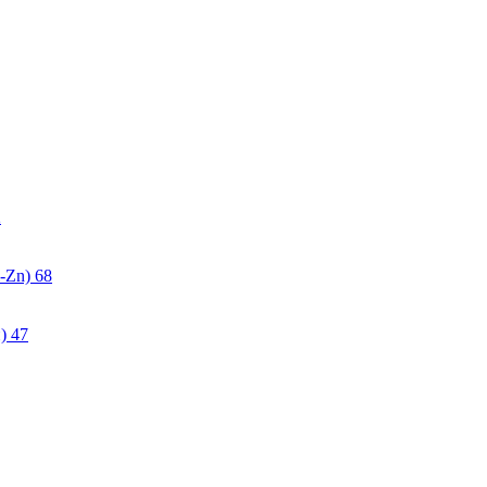
2
-Zn)
68
)
47