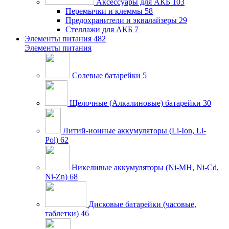
Аксессуары для АКБ
103
Перемычки и клеммы
58
Предохранители и эквалайзеры
29
Стеллажи для АКБ
7
Элементы питания
482
Элементы питания
Солевые батарейки
5
Щелочные (Алкалиновые) батарейки
30
Литий-ионные аккумуляторы (Li-Ion, Li-
Pol)
62
Никеливые аккумуляторы (Ni-MH, Ni-Cd,
Ni-Zn)
68
Дисковые батарейки (часовые,
таблетки)
46