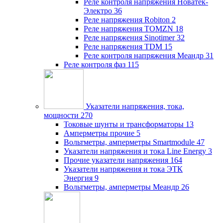
Реле контроля напряжения Новатек-
Электро
36
Реле напряжения Robiton
2
Реле напряжения TOMZN
18
Реле напряжения Sinotimer
32
Реле напряжения TDM
15
Реле контроля напряжения Меандр
31
Реле контроля фаз
115
Указатели напряжения, тока,
мощности
270
Токовые шунты и трансформаторы
13
Амперметры прочие
5
Вольтметры, амперметры Smartmodule
47
Указатели напряжения и тока Line Energy
3
Прочие указатели напряжения
164
Указатели напряжения и тока ЭТК
Энергия
9
Вольтметры, амперметры Меандр
26