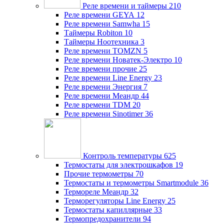
Реле времени и таймеры
210
Реле времени GEYA
12
Реле времени Samwha
15
Таймеры Robiton
10
Таймеры Ноотехника
3
Реле времени TOMZN
5
Реле времени Новатек-Электро
10
Реле времени прочие
25
Реле времени Line Energy
23
Реле времени Энергия
7
Реле времени Меандр
44
Реле времени TDM
20
Реле времени Sinotimer
36
Контроль температуры
625
Термостаты для электрошкафов
19
Прочие термометры
70
Термостаты и термометры Smartmodule
36
Термореле Меандр
32
Терморегуляторы Line Energy
25
Термостаты капиллярные
33
Термопредохранители
94