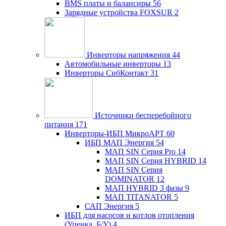
BMS платы и балансиры
56
Зарядные устройства FOXSUR
2
Инверторы напряжения
44
Автомобильные инверторы
13
Инверторы СибКонтакт
31
Источники бесперебойного
питания
171
Инверторы-ИБП МикроАРТ
60
ИБП МАП Энергия
54
МАП SIN Серия Pro
14
МАП SIN Серия HYBRID
14
МАП SIN Серия
DOMINATOR
12
МАП HYBRID 3 фазы
9
МАП TITANATOR
5
САП Энергия
5
ИБП для насосов и котлов отопления
(Уценка, Б/У)
4