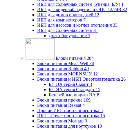
ИБП для солнечных систем (Уценка, Б/У)
1
ИБП для видеонаблюдения и ОПС 12/24В
32
ИБП для домов и коттеджей
12
ИБП для компьютеров
7
ИБП для насосов и котлов отопления
33
ИБП для солнечных систем
31
Доп. оборудование
5
Блоки питания
284
Блоки питания Mean Well
34
Блоки питания Robiton
49
Блоки питания MORNSUN
12
Блоки питания и ИБП Энергоавтоматика
26
БП ЭА серия Смарт
3
БП ЭА серия Стандарт
15
Батарейные модули ЭА
8
Блоки питания прочие
109
Блоки питания Rexant
4
Прочие ИБП постоянного тока
5
ИБП J-Power постоянного тока
15
Блоки питания Меандр
3
Блоки питания для ноутбуков
10