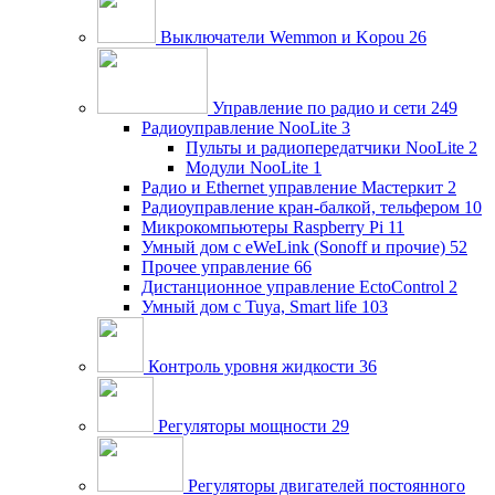
Выключатели Wemmon и Kopou
26
Управление по радио и сети
249
Радиоуправление NooLite
3
Пульты и радиопередатчики NooLite
2
Модули NooLite
1
Радио и Ethernet управление Мастеркит
2
Радиоуправление кран-балкой, тельфером
10
Микрокомпьютеры Raspberry Pi
11
Умный дом c eWeLink (Sonoff и прочие)
52
Прочее управление
66
Дистанционное управление EctoControl
2
Умный дом с Tuya, Smart life
103
Контроль уровня жидкости
36
Регуляторы мощности
29
Регуляторы двигателей постоянного