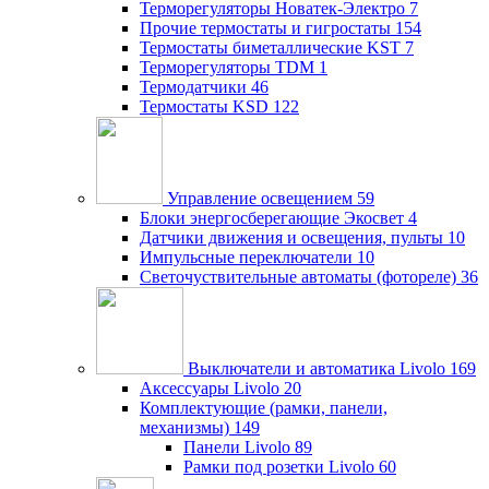
Терморегуляторы Новатек-Электро
7
Прочие термостаты и гигростаты
154
Термостаты биметаллические KST
7
Терморегуляторы TDM
1
Термодатчики
46
Термостаты KSD
122
Управление освещением
59
Блоки энергосберегающие Экосвет
4
Датчики движения и освещения, пульты
10
Импульсные переключатели
10
Светочуствительные автоматы (фотореле)
36
Выключатели и автоматика Livolo
169
Аксессуары Livolo
20
Комплектующие (рамки, панели,
механизмы)
149
Панели Livolo
89
Рамки под розетки Livolo
60