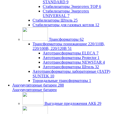
STANDARD
9
Стабилизаторы Энерготех TOP
6
Стабилизаторы Энерготех
UNIVERSAL
7
Стабилизаторы Штиль
25
Стабилизаторы для газовых котлов
12
Трансформаторы
62
Трансформаторы понижающие 220/110В,
220/100В, 220/120В
51
Автотрансформаторы ELECA
7
Автотрансформаторы Protector
1
Автотрансформаторы NEWSTAR
4
Автотрансформаторы Штиль
32
Автотрансформаторы лабораторные (ЛАТР)
SUNTEK
10
Тороидальные трансформаторы
1
Аккумуляторные батареи
288
Аккумуляторные батареи
Выгодные предложения АКБ
29