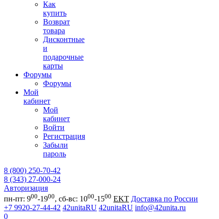
Как
купить
Возврат
товара
Дисконтные
и
подарочные
карты
Форумы
Форумы
Мой
кабинет
Мой
кабинет
Войти
Регистрация
Забыли
пароль
8 (800) 250-70-42
8 (343) 27-000-24
Авторизация
00
00
00
00
пн-пт: 9
-19
, сб-вс: 10
-15
EKT
Доставка по России
+7 9920-27-44-42
42unitaRU
42unitaRU
info@42unita.ru
0