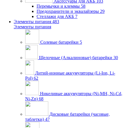
Аксессуары для АКБ
103
Перемычки и клеммы
58
Предохранители и эквалайзеры
29
Стеллажи для АКБ
7
Элементы питания
483
Элементы питания
Солевые батарейки
5
Щелочные (Алкалиновые) батарейки
30
Литий-ионные аккумуляторы (Li-Ion, Li-
Pol)
62
Никеливые аккумуляторы (Ni-MH, Ni-Cd,
Ni-Zn)
68
Дисковые батарейки (часовые,
таблетки)
47