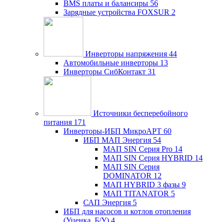
BMS платы и балансиры
56
Зарядные устройства FOXSUR
2
Инверторы напряжения
44
Автомобильные инверторы
13
Инверторы СибКонтакт
31
Источники бесперебойного
питания
171
Инверторы-ИБП МикроАРТ
60
ИБП МАП Энергия
54
МАП SIN Серия Pro
14
МАП SIN Серия HYBRID
14
МАП SIN Серия
DOMINATOR
12
МАП HYBRID 3 фазы
9
МАП TITANATOR
5
САП Энергия
5
ИБП для насосов и котлов отопления
(Уценка, Б/У)
4