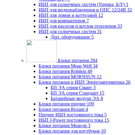
ИБП для солнечных систем (Уценка, Б/У)
1
ИБП для видеонаблюдения и ОПС 12/24В
32
ИБП для домов и коттеджей
12
ИБП для компьютеров
7
ИБП для насосов и котлов отопления
33
ИБП для солнечных систем
31
Доп. оборудование
5
Блоки питания
284
Блоки питания Mean Well
34
Блоки питания Robiton
49
Блоки питания MORNSUN
12
Блоки питания и ИБП Энергоавтоматика
26
БП ЭА серия Смарт
3
БП ЭА серия Стандарт
15
Батарейные модули ЭА
8
Блоки питания прочие
109
Блоки питания Rexant
4
Прочие ИБП постоянного тока
5
ИБП J-Power постоянного тока
15
Блоки питания Меандр
3
Блоки питания для ноутбуков
10