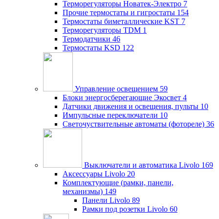
Терморегуляторы Новатек-Электро
7
Прочие термостаты и гигростаты
154
Термостаты биметаллические KST
7
Терморегуляторы TDM
1
Термодатчики
46
Термостаты KSD
122
Управление освещением
59
Блоки энергосберегающие Экосвет
4
Датчики движения и освещения, пульты
10
Импульсные переключатели
10
Светочуствительные автоматы (фотореле)
36
Выключатели и автоматика Livolo
169
Аксессуары Livolo
20
Комплектующие (рамки, панели,
механизмы)
149
Панели Livolo
89
Рамки под розетки Livolo
60