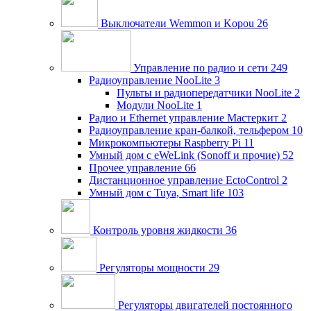
Выключатели Wemmon и Kopou
26
Управление по радио и сети
249
Радиоуправление NooLite
3
Пульты и радиопередатчики NooLite
2
Модули NooLite
1
Радио и Ethernet управление Мастеркит
2
Радиоуправление кран-балкой, тельфером
10
Микрокомпьютеры Raspberry Pi
11
Умный дом c eWeLink (Sonoff и прочие)
52
Прочее управление
66
Дистанционное управление EctoControl
2
Умный дом с Tuya, Smart life
103
Контроль уровня жидкости
36
Регуляторы мощности
29
Регуляторы двигателей постоянного