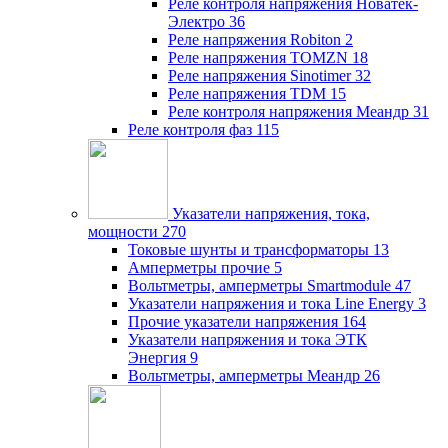
Реле контроля напряжения Новатек-
Электро
36
Реле напряжения Robiton
2
Реле напряжения TOMZN
18
Реле напряжения Sinotimer
32
Реле напряжения TDM
15
Реле контроля напряжения Меандр
31
Реле контроля фаз
115
Указатели напряжения, тока,
мощности
270
Токовые шунты и трансформаторы
13
Амперметры прочие
5
Вольтметры, амперметры Smartmodule
47
Указатели напряжения и тока Line Energy
3
Прочие указатели напряжения
164
Указатели напряжения и тока ЭТК
Энергия
9
Вольтметры, амперметры Меандр
26