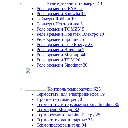
Реле времени и таймеры
210
Реле времени GEYA
12
Реле времени Samwha
15
Таймеры Robiton
10
Таймеры Ноотехника
3
Реле времени TOMZN
5
Реле времени Новатек-Электро
10
Реле времени прочие
25
Реле времени Line Energy
23
Реле времени Энергия
7
Реле времени Меандр
44
Реле времени TDM
20
Реле времени Sinotimer
36
Контроль температуры
625
Термостаты для электрошкафов
19
Прочие термометры
70
Термостаты и термометры Smartmodule
36
Термореле Меандр
32
Терморегуляторы Line Energy
25
Термостаты капиллярные
33
Термопредохранители
94