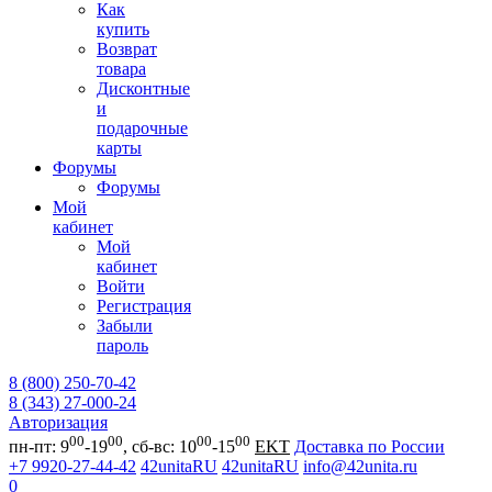
Как
купить
Возврат
товара
Дисконтные
и
подарочные
карты
Форумы
Форумы
Мой
кабинет
Мой
кабинет
Войти
Регистрация
Забыли
пароль
8 (800) 250-70-42
8 (343) 27-000-24
Авторизация
00
00
00
00
пн-пт: 9
-19
, сб-вс: 10
-15
EKT
Доставка по России
+7 9920-27-44-42
42unitaRU
42unitaRU
info@42unita.ru
0