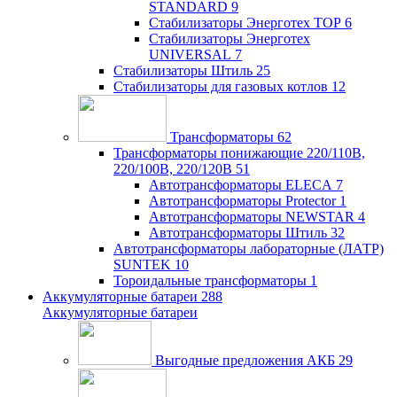
STANDARD
9
Стабилизаторы Энерготех TOP
6
Стабилизаторы Энерготех
UNIVERSAL
7
Стабилизаторы Штиль
25
Стабилизаторы для газовых котлов
12
Трансформаторы
62
Трансформаторы понижающие 220/110В,
220/100В, 220/120В
51
Автотрансформаторы ELECA
7
Автотрансформаторы Protector
1
Автотрансформаторы NEWSTAR
4
Автотрансформаторы Штиль
32
Автотрансформаторы лабораторные (ЛАТР)
SUNTEK
10
Тороидальные трансформаторы
1
Аккумуляторные батареи
288
Аккумуляторные батареи
Выгодные предложения АКБ
29