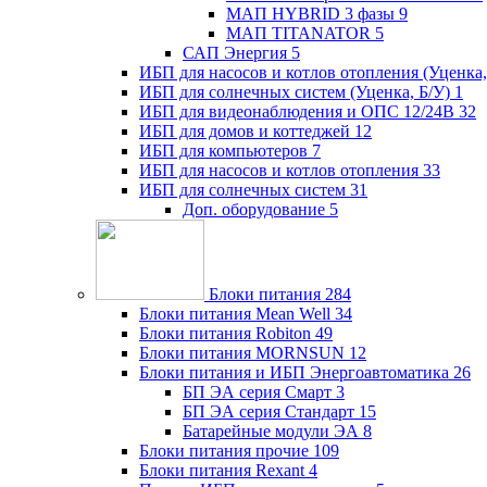
МАП HYBRID 3 фазы
9
МАП TITANATOR
5
САП Энергия
5
ИБП для насосов и котлов отопления (Уценка,
ИБП для солнечных систем (Уценка, Б/У)
1
ИБП для видеонаблюдения и ОПС 12/24В
32
ИБП для домов и коттеджей
12
ИБП для компьютеров
7
ИБП для насосов и котлов отопления
33
ИБП для солнечных систем
31
Доп. оборудование
5
Блоки питания
284
Блоки питания Mean Well
34
Блоки питания Robiton
49
Блоки питания MORNSUN
12
Блоки питания и ИБП Энергоавтоматика
26
БП ЭА серия Смарт
3
БП ЭА серия Стандарт
15
Батарейные модули ЭА
8
Блоки питания прочие
109
Блоки питания Rexant
4