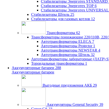
Стабилизаторы Энерготех STANDARD
Стабилизаторы Энерготех TOP
6
Стабилизаторы Энерготех UNIVERSAL
Стабилизаторы Штиль
25
Стабилизаторы для газовых котлов
12
Трансформаторы
62
Трансформаторы понижающие 220/110В, 220/
Автотрансформаторы ELECA
7
Автотрансформаторы Protector
1
Автотрансформаторы NEWSTAR
4
Автотрансформаторы Штиль
32
Автотрансформаторы лабораторные (ЛАТР)
Тороидальные трансформаторы
1
Аккумуляторные батареи
288
Аккумуляторные батареи
Выгодные предложения АКБ
29
Аккумуляторы General Security
39
Серия GS
23