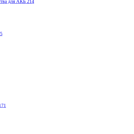
ства для АКБ
214
5
171