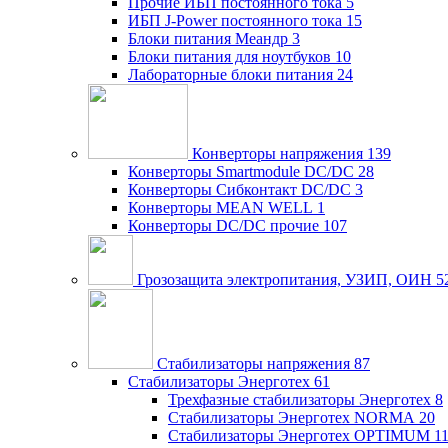
Прочие ИБП постоянного тока
5
ИБП J-Power постоянного тока
15
Блоки питания Меандр
3
Блоки питания для ноутбуков
10
Лабораторные блоки питания
24
Конверторы напряжения
139
Конверторы Smartmodule DC/DC
28
Конверторы Сибконтакт DC/DC
3
Конверторы MEAN WELL
1
Конверторы DC/DC прочие
107
Грозозащита электропитания, УЗИП, ОИН
5
Стабилизаторы напряжения
87
Стабилизаторы Энерготех
61
Трехфазные стабилизаторы Энерготех
8
Стабилизаторы Энерготех NORMA
20
Стабилизаторы Энерготех OPTIMUM
1