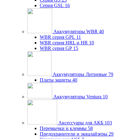
Серия GSL
16
Аккумуляторы WBR
40
WBR серия GPL
11
WBR серия HRL и HR
10
WBR серия GP
15
Аккумуляторы Литиевые
79
Платы защиты
40
Аккумуляторы Ventura
10
Аксессуары для АКБ
103
Перемычки и клеммы
58
Предохранители и эквалайзеры
29