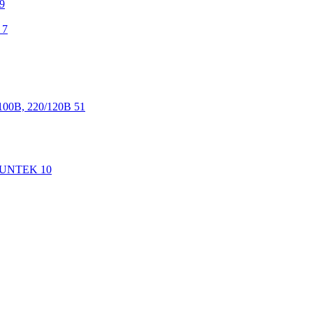
9
7
100В, 220/120В
51
 SUNTEK
10