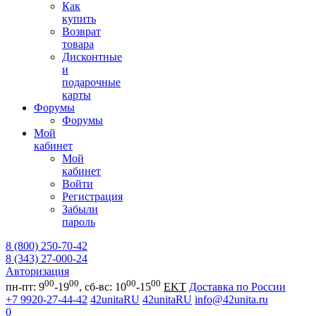
Как
купить
Возврат
товара
Дисконтные
и
подарочные
карты
Форумы
Форумы
Мой
кабинет
Мой
кабинет
Войти
Регистрация
Забыли
пароль
8 (800) 250-70-42
8 (343) 27-000-24
Авторизация
00
00
00
00
пн-пт: 9
-19
, сб-вс: 10
-15
EKT
Доставка по России
+7 9920-27-44-42
42unitaRU
42unitaRU
info@42unita.ru
0