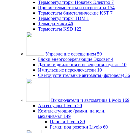
Терморегуляторы Новатек-Электро
7
Прочие термостаты и гигростаты
154
Термостаты биметаллические KST
7
Терморегуляторы TDM
1
Термодатчики
46
Термостаты KSD
122
Управление освещением
59
Блоки энергосберегающие Экосвет
4
Датчики движения и освещения, пульты
10
Импульсные переключатели
10
Светочуствительные автоматы (фотореле)
36
Выключатели и автоматика Livolo
169
Аксессуары Livolo
20
Комплектующие (рамки, панели,
механизмы)
149
Панели Livolo
89
Рамки под розетки Livolo
60