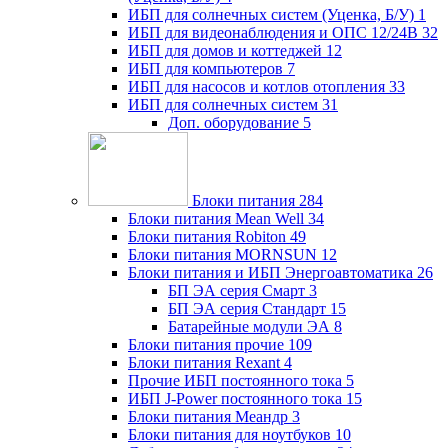
ИБП для солнечных систем (Уценка, Б/У)
1
ИБП для видеонаблюдения и ОПС 12/24В
32
ИБП для домов и коттеджей
12
ИБП для компьютеров
7
ИБП для насосов и котлов отопления
33
ИБП для солнечных систем
31
Доп. оборудование
5
Блоки питания
284
Блоки питания Mean Well
34
Блоки питания Robiton
49
Блоки питания MORNSUN
12
Блоки питания и ИБП Энергоавтоматика
26
БП ЭА серия Смарт
3
БП ЭА серия Стандарт
15
Батарейные модули ЭА
8
Блоки питания прочие
109
Блоки питания Rexant
4
Прочие ИБП постоянного тока
5
ИБП J-Power постоянного тока
15
Блоки питания Меандр
3
Блоки питания для ноутбуков
10