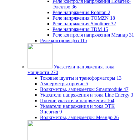
Реле контроля напряжения Новатек-
Электро
36
Реле напряжения Robiton
2
Реле напряжения TOMZN
18
Реле напряжения Sinotimer
32
Реле напряжения TDM
15
Реле контроля напряжения Меандр
31
Реле контроля фаз
115
Указатели напряжения, тока,
мощности
270
Токовые шунты и трансформаторы
13
Амперметры прочие
5
Вольтметры, амперметры Smartmodule
47
Указатели напряжения и тока Line Energy
3
Прочие указатели напряжения
164
Указатели напряжения и тока ЭТК
Энергия
9
Вольтметры, амперметры Меандр
26