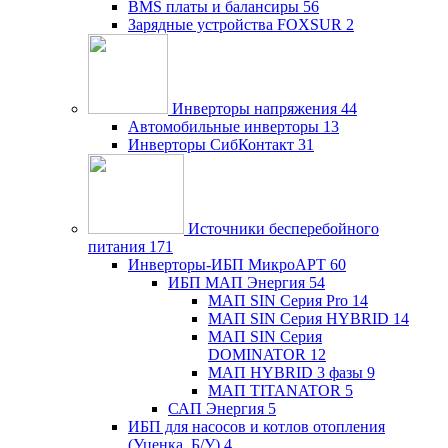
BMS платы и балансиры
56
Зарядные устройства FOXSUR
2
Инверторы напряжения
44
Автомобильные инверторы
13
Инверторы СибКонтакт
31
Источники бесперебойного
питания
171
Инверторы-ИБП МикроАРТ
60
ИБП МАП Энергия
54
МАП SIN Серия Pro
14
МАП SIN Серия HYBRID
14
МАП SIN Серия
DOMINATOR
12
МАП HYBRID 3 фазы
9
МАП TITANATOR
5
САП Энергия
5
ИБП для насосов и котлов отопления
(Уценка, Б/У)
4