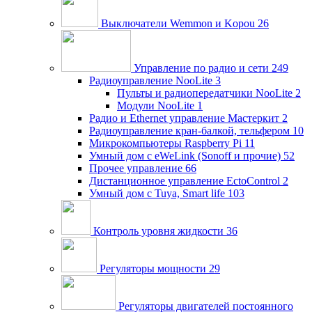
Выключатели Wemmon и Kopou
26
Управление по радио и сети
249
Радиоуправление NooLite
3
Пульты и радиопередатчики NooLite
2
Модули NooLite
1
Радио и Ethernet управление Мастеркит
2
Радиоуправление кран-балкой, тельфером
10
Микрокомпьютеры Raspberry Pi
11
Умный дом c eWeLink (Sonoff и прочие)
52
Прочее управление
66
Дистанционное управление EctoControl
2
Умный дом с Tuya, Smart life
103
Контроль уровня жидкости
36
Регуляторы мощности
29
Регуляторы двигателей постоянного