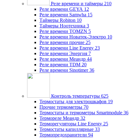
Реле времени и таймеры
210
Реле времени GEYA
12
Реле времени Samwha
15
Таймеры Robiton
10
Таймеры Ноотехника
3
Реле времени TOMZN
5
Реле времени Новатек-Электро
10
Реле времени прочие
25
Реле времени Line Energy
23
Реле времени Энергия
7
Реле времени Меандр
44
Реле времени TDM
20
Реле времени Sinotimer
36
Контроль температуры
625
Термостаты для электрошкафов
19
Прочие термометры
70
Термостаты и термометры Smartmodule
36
Термореле Меандр
32
Терморегуляторы Line Energy
25
Термостаты капиллярные
33
Термопредохранители
94