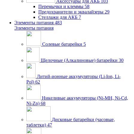
Аксессуары для АКБ
103
Перемычки и клеммы
58
Предохранители и эквалайзеры
29
Стеллажи для АКБ
7
Элементы питания
483
Элементы питания
Солевые батарейки
5
Щелочные (Алкалиновые) батарейки
30
Литий-ионные аккумуляторы (Li-Ion, Li-
Pol)
62
Никеливые аккумуляторы (Ni-MH, Ni-Cd,
Ni-Zn)
68
Дисковые батарейки (часовые,
таблетки)
47