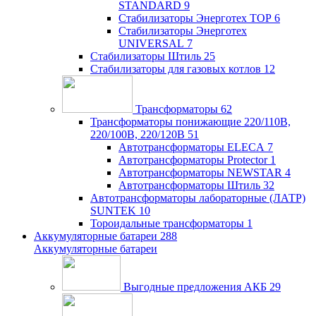
STANDARD
9
Стабилизаторы Энерготех TOP
6
Стабилизаторы Энерготех
UNIVERSAL
7
Стабилизаторы Штиль
25
Стабилизаторы для газовых котлов
12
Трансформаторы
62
Трансформаторы понижающие 220/110В,
220/100В, 220/120В
51
Автотрансформаторы ELECA
7
Автотрансформаторы Protector
1
Автотрансформаторы NEWSTAR
4
Автотрансформаторы Штиль
32
Автотрансформаторы лабораторные (ЛАТР)
SUNTEK
10
Тороидальные трансформаторы
1
Аккумуляторные батареи
288
Аккумуляторные батареи
Выгодные предложения АКБ
29