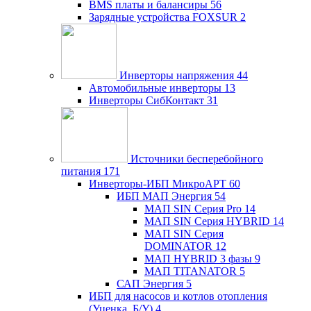
BMS платы и балансиры
56
Зарядные устройства FOXSUR
2
Инверторы напряжения
44
Автомобильные инверторы
13
Инверторы СибКонтакт
31
Источники бесперебойного
питания
171
Инверторы-ИБП МикроАРТ
60
ИБП МАП Энергия
54
МАП SIN Серия Pro
14
МАП SIN Серия HYBRID
14
МАП SIN Серия
DOMINATOR
12
МАП HYBRID 3 фазы
9
МАП TITANATOR
5
САП Энергия
5
ИБП для насосов и котлов отопления
(Уценка, Б/У)
4