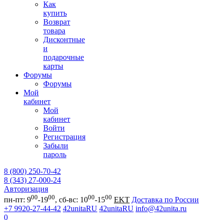
Как
купить
Возврат
товара
Дисконтные
и
подарочные
карты
Форумы
Форумы
Мой
кабинет
Мой
кабинет
Войти
Регистрация
Забыли
пароль
8 (800) 250-70-42
8 (343) 27-000-24
Авторизация
00
00
00
00
пн-пт: 9
-19
, сб-вс: 10
-15
EKT
Доставка по России
+7 9920-27-44-42
42unitaRU
42unitaRU
info@42unita.ru
0