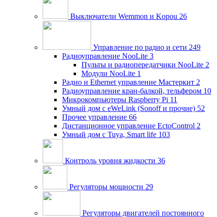
Выключатели Wemmon и Kopou
26
Управление по радио и сети
249
Радиоуправление NooLite
3
Пульты и радиопередатчики NooLite
2
Модули NooLite
1
Радио и Ethernet управление Мастеркит
2
Радиоуправление кран-балкой, тельфером
10
Микрокомпьютеры Raspberry Pi
11
Умный дом c eWeLink (Sonoff и прочие)
52
Прочее управление
66
Дистанционное управление EctoControl
2
Умный дом с Tuya, Smart life
103
Контроль уровня жидкости
36
Регуляторы мощности
29
Регуляторы двигателей постоянного