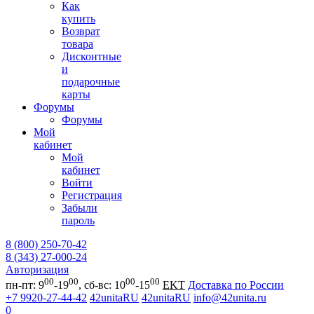
Как
купить
Возврат
товара
Дисконтные
и
подарочные
карты
Форумы
Форумы
Мой
кабинет
Мой
кабинет
Войти
Регистрация
Забыли
пароль
8 (800) 250-70-42
8 (343) 27-000-24
Авторизация
00
00
00
00
пн-пт: 9
-19
, сб-вс: 10
-15
EKT
Доставка по России
+7 9920-27-44-42
42unitaRU
42unitaRU
info@42unita.ru
0