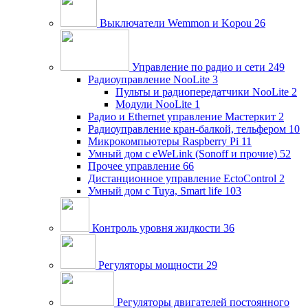
Выключатели Wemmon и Kopou
26
Управление по радио и сети
249
Радиоуправление NooLite
3
Пульты и радиопередатчики NooLite
2
Модули NooLite
1
Радио и Ethernet управление Мастеркит
2
Радиоуправление кран-балкой, тельфером
10
Микрокомпьютеры Raspberry Pi
11
Умный дом c eWeLink (Sonoff и прочие)
52
Прочее управление
66
Дистанционное управление EctoControl
2
Умный дом с Tuya, Smart life
103
Контроль уровня жидкости
36
Регуляторы мощности
29
Регуляторы двигателей постоянного