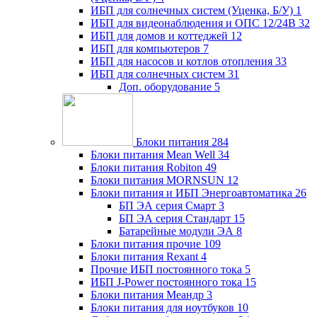
ИБП для солнечных систем (Уценка, Б/У)
1
ИБП для видеонаблюдения и ОПС 12/24В
32
ИБП для домов и коттеджей
12
ИБП для компьютеров
7
ИБП для насосов и котлов отопления
33
ИБП для солнечных систем
31
Доп. оборудование
5
Блоки питания
284
Блоки питания Mean Well
34
Блоки питания Robiton
49
Блоки питания MORNSUN
12
Блоки питания и ИБП Энергоавтоматика
26
БП ЭА серия Смарт
3
БП ЭА серия Стандарт
15
Батарейные модули ЭА
8
Блоки питания прочие
109
Блоки питания Rexant
4
Прочие ИБП постоянного тока
5
ИБП J-Power постоянного тока
15
Блоки питания Меандр
3
Блоки питания для ноутбуков
10