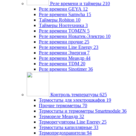
Реле времени и таймеры
210
Реле времени GEYA
12
Реле времени Samwha
15
Таймеры Robiton
10
Таймеры Ноотехника
3
Реле времени TOMZN
5
Реле времени Новатек-Электро
10
Реле времени прочие
25
Реле времени Line Energy
23
Реле времени Энергия
7
Реле времени Меандр
44
Реле времени TDM
20
Реле времени Sinotimer
36
Контроль температуры
625
Термостаты для электрошкафов
19
Прочие термометры
70
Термостаты и термометры Smartmodule
36
Термореле Меандр
32
Терморегуляторы Line Energy
25
Термостаты капиллярные
33
Термопредохранители
94