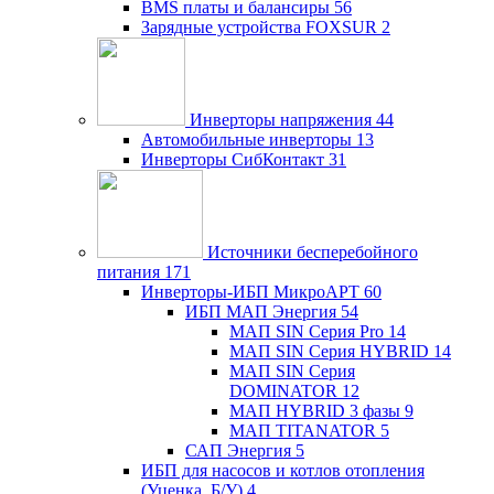
BMS платы и балансиры
56
Зарядные устройства FOXSUR
2
Инверторы напряжения
44
Автомобильные инверторы
13
Инверторы СибКонтакт
31
Источники бесперебойного
питания
171
Инверторы-ИБП МикроАРТ
60
ИБП МАП Энергия
54
МАП SIN Серия Pro
14
МАП SIN Серия HYBRID
14
МАП SIN Серия
DOMINATOR
12
МАП HYBRID 3 фазы
9
МАП TITANATOR
5
САП Энергия
5
ИБП для насосов и котлов отопления
(Уценка, Б/У)
4