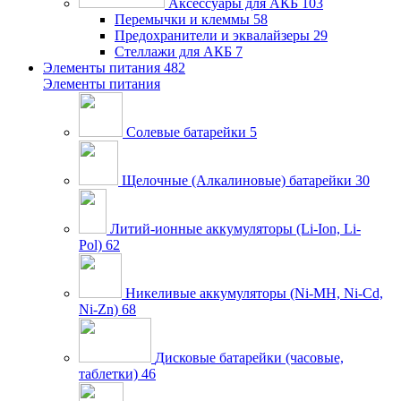
Аксессуары для АКБ
103
Перемычки и клеммы
58
Предохранители и эквалайзеры
29
Стеллажи для АКБ
7
Элементы питания
482
Элементы питания
Солевые батарейки
5
Щелочные (Алкалиновые) батарейки
30
Литий-ионные аккумуляторы (Li-Ion, Li-
Pol)
62
Никеливые аккумуляторы (Ni-MH, Ni-Cd,
Ni-Zn)
68
Дисковые батарейки (часовые,
таблетки)
46