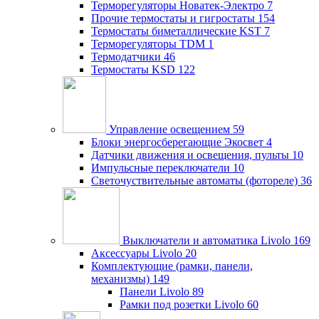
Терморегуляторы Новатек-Электро
7
Прочие термостаты и гигростаты
154
Термостаты биметаллические KST
7
Терморегуляторы TDM
1
Термодатчики
46
Термостаты KSD
122
Управление освещением
59
Блоки энергосберегающие Экосвет
4
Датчики движения и освещения, пульты
10
Импульсные переключатели
10
Светочуствительные автоматы (фотореле)
36
Выключатели и автоматика Livolo
169
Аксессуары Livolo
20
Комплектующие (рамки, панели,
механизмы)
149
Панели Livolo
89
Рамки под розетки Livolo
60