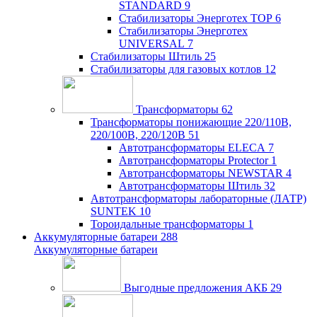
STANDARD
9
Стабилизаторы Энерготех TOP
6
Стабилизаторы Энерготех
UNIVERSAL
7
Стабилизаторы Штиль
25
Стабилизаторы для газовых котлов
12
Трансформаторы
62
Трансформаторы понижающие 220/110В,
220/100В, 220/120В
51
Автотрансформаторы ELECA
7
Автотрансформаторы Protector
1
Автотрансформаторы NEWSTAR
4
Автотрансформаторы Штиль
32
Автотрансформаторы лабораторные (ЛАТР)
SUNTEK
10
Тороидальные трансформаторы
1
Аккумуляторные батареи
288
Аккумуляторные батареи
Выгодные предложения АКБ
29