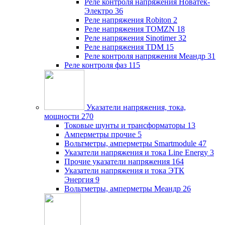
Реле контроля напряжения Новатек-
Электро
36
Реле напряжения Robiton
2
Реле напряжения TOMZN
18
Реле напряжения Sinotimer
32
Реле напряжения TDM
15
Реле контроля напряжения Меандр
31
Реле контроля фаз
115
Указатели напряжения, тока,
мощности
270
Токовые шунты и трансформаторы
13
Амперметры прочие
5
Вольтметры, амперметры Smartmodule
47
Указатели напряжения и тока Line Energy
3
Прочие указатели напряжения
164
Указатели напряжения и тока ЭТК
Энергия
9
Вольтметры, амперметры Меандр
26