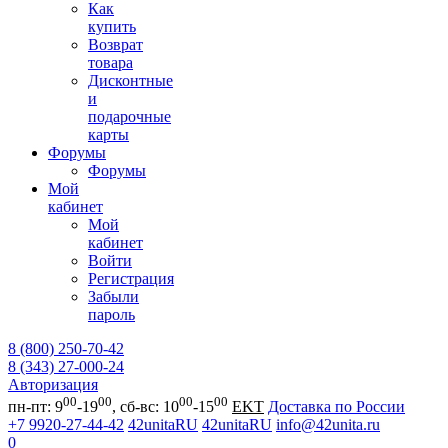
Как
купить
Возврат
товара
Дисконтные
и
подарочные
карты
Форумы
Форумы
Мой
кабинет
Мой
кабинет
Войти
Регистрация
Забыли
пароль
8 (800) 250-70-42
8 (343) 27-000-24
Авторизация
00
00
00
00
пн-пт: 9
-19
, сб-вс: 10
-15
EKT
Доставка по России
+7 9920-27-44-42
42unitaRU
42unitaRU
info@42unita.ru
0