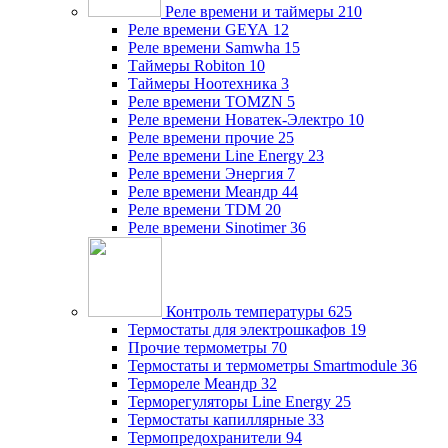
Реле времени и таймеры
210
Реле времени GEYA
12
Реле времени Samwha
15
Таймеры Robiton
10
Таймеры Ноотехника
3
Реле времени TOMZN
5
Реле времени Новатек-Электро
10
Реле времени прочие
25
Реле времени Line Energy
23
Реле времени Энергия
7
Реле времени Меандр
44
Реле времени TDM
20
Реле времени Sinotimer
36
Контроль температуры
625
Термостаты для электрошкафов
19
Прочие термометры
70
Термостаты и термометры Smartmodule
36
Термореле Меандр
32
Терморегуляторы Line Energy
25
Термостаты капиллярные
33
Термопредохранители
94