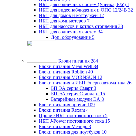
ИБП для солнечных систем (Уценка, Б/У)
1
ИБП для видеонаблюдения и ОПС 12/24В
32
ИБП для домов и коттеджей
12
ИБП для компьютеров
7
ИБП для насосов и котлов отопления
33
ИБП для солнечных систем
34
Доп. оборудование
5
Блоки питания
284
Блоки питания Mean Well
34
Блоки питания Robiton
49
Блоки питания MORNSUN
12
Блоки питания и ИБП Энергоавтоматика
26
БП ЭА серия Смарт
3
БП ЭА серия Стандарт
15
Батарейные модули ЭА
8
Блоки питания прочие
109
Блоки питания Rexant
4
Прочие ИБП постоянного тока
5
ИБП J-Power постоянного тока
15
Блоки питания Меандр
3
Блоки питания для ноутбуков
10