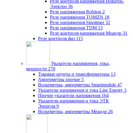
Реле контроля напряжения Новатек-
Электро
36
Реле напряжения Robiton
2
Реле напряжения TOMZN
18
Реле напряжения Sinotimer
32
Реле напряжения TDM
15
Реле контроля напряжения Меандр
31
Реле контроля фаз
115
Указатели напряжения, тока,
мощности
270
Токовые шунты и трансформаторы
13
Амперметры прочие
5
Вольтметры, амперметры Smartmodule
47
Указатели напряжения и тока Line Energy
3
Прочие указатели напряжения
164
Указатели напряжения и тока ЭТК
Энергия
9
Вольтметры, амперметры Меандр
26