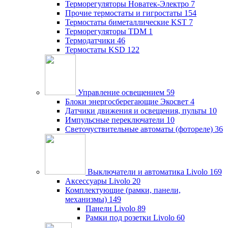
Терморегуляторы Новатек-Электро
7
Прочие термостаты и гигростаты
154
Термостаты биметаллические KST
7
Терморегуляторы TDM
1
Термодатчики
46
Термостаты KSD
122
Управление освещением
59
Блоки энергосберегающие Экосвет
4
Датчики движения и освещения, пульты
10
Импульсные переключатели
10
Светочуствительные автоматы (фотореле)
36
Выключатели и автоматика Livolo
169
Аксессуары Livolo
20
Комплектующие (рамки, панели,
механизмы)
149
Панели Livolo
89
Рамки под розетки Livolo
60