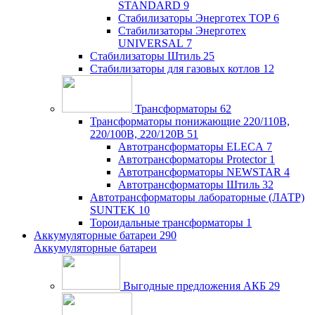
STANDARD
9
Стабилизаторы Энерготех TOP
6
Стабилизаторы Энерготех
UNIVERSAL
7
Стабилизаторы Штиль
25
Стабилизаторы для газовых котлов
12
Трансформаторы
62
Трансформаторы понижающие 220/110В,
220/100В, 220/120В
51
Автотрансформаторы ELECA
7
Автотрансформаторы Protector
1
Автотрансформаторы NEWSTAR
4
Автотрансформаторы Штиль
32
Автотрансформаторы лабораторные (ЛАТР)
SUNTEK
10
Тороидальные трансформаторы
1
Аккумуляторные батареи
290
Аккумуляторные батареи
Выгодные предложения АКБ
29