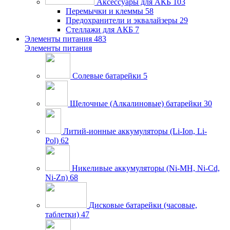
Аксессуары для АКБ
103
Перемычки и клеммы
58
Предохранители и эквалайзеры
29
Стеллажи для АКБ
7
Элементы питания
483
Элементы питания
Солевые батарейки
5
Щелочные (Алкалиновые) батарейки
30
Литий-ионные аккумуляторы (Li-Ion, Li-
Pol)
62
Никеливые аккумуляторы (Ni-MH, Ni-Cd,
Ni-Zn)
68
Дисковые батарейки (часовые,
таблетки)
47