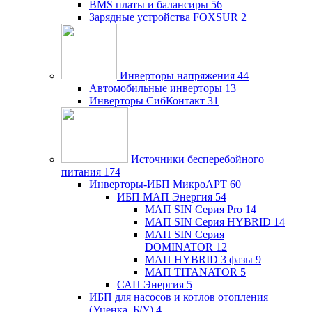
BMS платы и балансиры
56
Зарядные устройства FOXSUR
2
Инверторы напряжения
44
Автомобильные инверторы
13
Инверторы СибКонтакт
31
Источники бесперебойного
питания
174
Инверторы-ИБП МикроАРТ
60
ИБП МАП Энергия
54
МАП SIN Серия Pro
14
МАП SIN Серия HYBRID
14
МАП SIN Серия
DOMINATOR
12
МАП HYBRID 3 фазы
9
МАП TITANATOR
5
САП Энергия
5
ИБП для насосов и котлов отопления
(Уценка, Б/У)
4