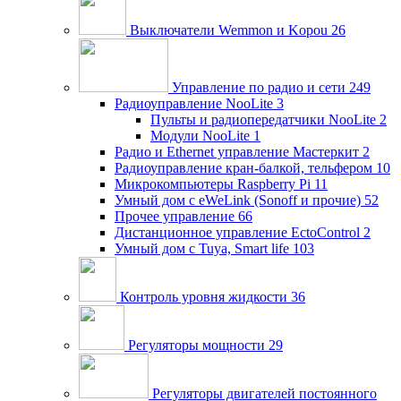
Выключатели Wemmon и Kopou
26
Управление по радио и сети
249
Радиоуправление NooLite
3
Пульты и радиопередатчики NooLite
2
Модули NooLite
1
Радио и Ethernet управление Мастеркит
2
Радиоуправление кран-балкой, тельфером
10
Микрокомпьютеры Raspberry Pi
11
Умный дом c eWeLink (Sonoff и прочие)
52
Прочее управление
66
Дистанционное управление EctoControl
2
Умный дом с Tuya, Smart life
103
Контроль уровня жидкости
36
Регуляторы мощности
29
Регуляторы двигателей постоянного