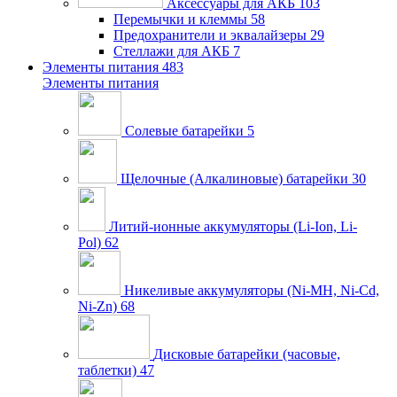
Аксессуары для АКБ
103
Перемычки и клеммы
58
Предохранители и эквалайзеры
29
Стеллажи для АКБ
7
Элементы питания
483
Элементы питания
Солевые батарейки
5
Щелочные (Алкалиновые) батарейки
30
Литий-ионные аккумуляторы (Li-Ion, Li-
Pol)
62
Никеливые аккумуляторы (Ni-MH, Ni-Cd,
Ni-Zn)
68
Дисковые батарейки (часовые,
таблетки)
47