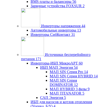
BMS платы и балансиры
56
Зарядные устройства FOXSUR
2
Инверторы напряжения
44
Автомобильные инверторы
13
Инверторы СибКонтакт
31
Источники бесперебойного
питания
171
Инверторы-ИБП МикроАРТ
60
ИБП МАП Энергия
54
МАП SIN Серия Pro
14
МАП SIN Серия HYBRID
14
МАП SIN Серия
DOMINATOR
12
МАП HYBRID 3 фазы
9
МАП TITANATOR
5
САП Энергия
5
ИБП для насосов и котлов отопления
(Уценка, Б/У)
4