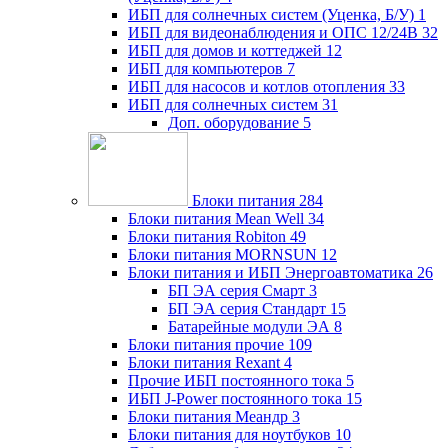
ИБП для солнечных систем (Уценка, Б/У)
1
ИБП для видеонаблюдения и ОПС 12/24В
32
ИБП для домов и коттеджей
12
ИБП для компьютеров
7
ИБП для насосов и котлов отопления
33
ИБП для солнечных систем
31
Доп. оборудование
5
Блоки питания
284
Блоки питания Mean Well
34
Блоки питания Robiton
49
Блоки питания MORNSUN
12
Блоки питания и ИБП Энергоавтоматика
26
БП ЭА серия Смарт
3
БП ЭА серия Стандарт
15
Батарейные модули ЭА
8
Блоки питания прочие
109
Блоки питания Rexant
4
Прочие ИБП постоянного тока
5
ИБП J-Power постоянного тока
15
Блоки питания Меандр
3
Блоки питания для ноутбуков
10