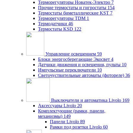
Терморегуляторы Новатек-Электро
7
Прочие термостаты и гигростаты
154
Термостаты биметаллические KST
7
Терморегуляторы TDM
1
Термодатчики
46
Термостаты KSD
122
Управление освещением
59
Блоки энергосберегающие Экосвет
4
Датчики движения и освещения, пульты
10
Импульсные переключатели
10
Светочуствительные автоматы (фотореле)
36
Выключатели и автоматика Livolo
169
Аксессуары Livolo
20
Комплектующие (рамки, панели,
механизмы)
149
Панели Livolo
89
Рамки под розетки Livolo
60