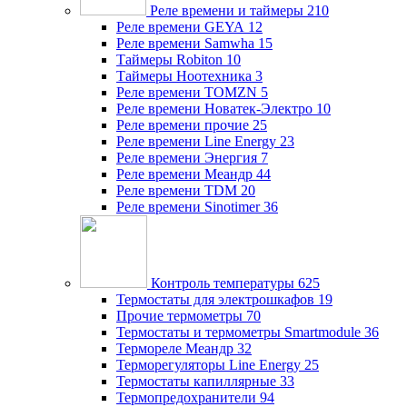
Реле времени и таймеры
210
Реле времени GEYA
12
Реле времени Samwha
15
Таймеры Robiton
10
Таймеры Ноотехника
3
Реле времени TOMZN
5
Реле времени Новатек-Электро
10
Реле времени прочие
25
Реле времени Line Energy
23
Реле времени Энергия
7
Реле времени Меандр
44
Реле времени TDM
20
Реле времени Sinotimer
36
Контроль температуры
625
Термостаты для электрошкафов
19
Прочие термометры
70
Термостаты и термометры Smartmodule
36
Термореле Меандр
32
Терморегуляторы Line Energy
25
Термостаты капиллярные
33
Термопредохранители
94