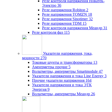
Реле контроля напряжения Новатек-
Электро
36
Реле напряжения Robiton
2
Реле напряжения TOMZN
18
Реле напряжения Sinotimer
32
Реле напряжения TDM
15
Реле контроля напряжения Меандр
31
Реле контроля фаз
115
Указатели напряжения, тока,
мощности
270
Токовые шунты и трансформаторы
13
Амперметры прочие
5
Вольтметры, амперметры Smartmodule
47
Указатели напряжения и тока Line Energy
3
Прочие указатели напряжения
164
Указатели напряжения и тока ЭТК
Энергия
9
Вольтметры, амперметры Меандр
26