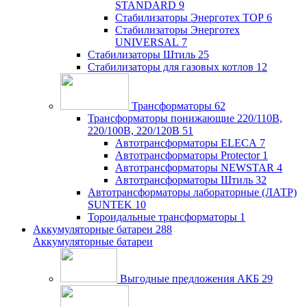
STANDARD
9
Стабилизаторы Энерготех TOP
6
Стабилизаторы Энерготех
UNIVERSAL
7
Стабилизаторы Штиль
25
Стабилизаторы для газовых котлов
12
Трансформаторы
62
Трансформаторы понижающие 220/110В,
220/100В, 220/120В
51
Автотрансформаторы ELECA
7
Автотрансформаторы Protector
1
Автотрансформаторы NEWSTAR
4
Автотрансформаторы Штиль
32
Автотрансформаторы лабораторные (ЛАТР)
SUNTEK
10
Тороидальные трансформаторы
1
Аккумуляторные батареи
288
Аккумуляторные батареи
Выгодные предложения АКБ
29