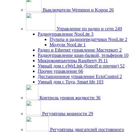
Выключатели Wemmon и Kopou
26
Управление по радио и сети
249
Радиоуправление NooLite
3
Пульты и радиопередатчики NooLite
2
Модули NooLite
1
Радио и Ethernet управление Мастеркит
2
Радиоуправление кран-балкой, тельфером
10
Микрокомпьютеры Raspberry Pi
11
Умный дом c eWeLink (Sonoff и прочие)
52
Прочее управление
66
Дистанционное управление EctoControl
2
Умный дом с Tuya, Smart life
103
Контроль уровня жидкости
36
Регуляторы мощности
29
Регуляторы двигателей постоянного