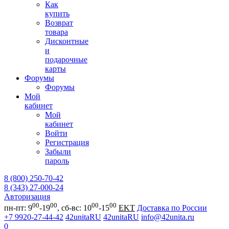
Как
купить
Возврат
товара
Дисконтные
и
подарочные
карты
Форумы
Форумы
Мой
кабинет
Мой
кабинет
Войти
Регистрация
Забыли
пароль
8 (800) 250-70-42
8 (343) 27-000-24
Авторизация
00
00
00
00
пн-пт: 9
-19
, сб-вс: 10
-15
EKT
Доставка по России
+7 9920-27-44-42
42unitaRU
42unitaRU
info@42unita.ru
0