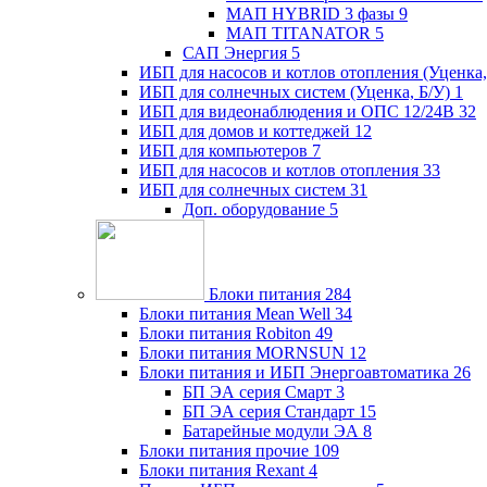
МАП HYBRID 3 фазы
9
МАП TITANATOR
5
САП Энергия
5
ИБП для насосов и котлов отопления (Уценка,
ИБП для солнечных систем (Уценка, Б/У)
1
ИБП для видеонаблюдения и ОПС 12/24В
32
ИБП для домов и коттеджей
12
ИБП для компьютеров
7
ИБП для насосов и котлов отопления
33
ИБП для солнечных систем
31
Доп. оборудование
5
Блоки питания
284
Блоки питания Mean Well
34
Блоки питания Robiton
49
Блоки питания MORNSUN
12
Блоки питания и ИБП Энергоавтоматика
26
БП ЭА серия Смарт
3
БП ЭА серия Стандарт
15
Батарейные модули ЭА
8
Блоки питания прочие
109
Блоки питания Rexant
4