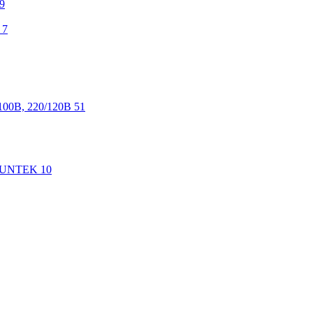
9
7
100В, 220/120В
51
 SUNTEK
10