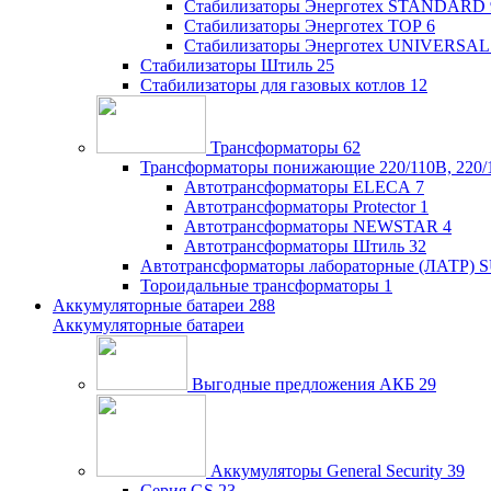
Стабилизаторы Энерготех STANDARD
Стабилизаторы Энерготех TOP
6
Стабилизаторы Энерготех UNIVERSAL
Стабилизаторы Штиль
25
Стабилизаторы для газовых котлов
12
Трансформаторы
62
Трансформаторы понижающие 220/110В, 220/
Автотрансформаторы ELECA
7
Автотрансформаторы Protector
1
Автотрансформаторы NEWSTAR
4
Автотрансформаторы Штиль
32
Автотрансформаторы лабораторные (ЛАТР)
Тороидальные трансформаторы
1
Аккумуляторные батареи
288
Аккумуляторные батареи
Выгодные предложения АКБ
29
Аккумуляторы General Security
39
Серия GS
23