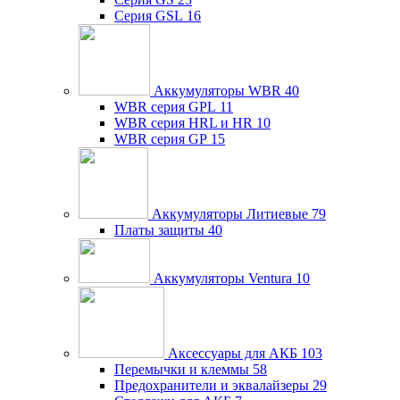
Серия GSL
16
Аккумуляторы WBR
40
WBR серия GPL
11
WBR серия HRL и HR
10
WBR серия GP
15
Аккумуляторы Литиевые
79
Платы защиты
40
Аккумуляторы Ventura
10
Аксессуары для АКБ
103
Перемычки и клеммы
58
Предохранители и эквалайзеры
29