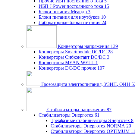
Прочие ИБП постоянного тока
5
ИБП J-Power постоянного тока
15
Блоки питания Меандр
3
Блоки питания для ноутбуков
10
Лабораторные блоки питания
24
Конверторы напряжения
139
Конверторы Smartmodule DC/DC
28
Конверторы Сибконтакт DC/DC
3
Конверторы MEAN WELL
1
Конверторы DC/DC прочие
107
Грозозащита электропитания, УЗИП, ОИН
5
Стабилизаторы напряжения
87
Стабилизаторы Энерготех
61
Трехфазные стабилизаторы Энерготех
8
Стабилизаторы Энерготех NORMA
20
Стабилизаторы Энерготех OPTIMUM
1