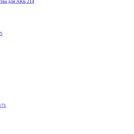
ства для АКБ
214
5
171