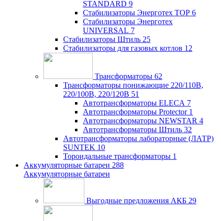
STANDARD
9
Стабилизаторы Энерготех TOP
6
Стабилизаторы Энерготех
UNIVERSAL
7
Стабилизаторы Штиль
25
Стабилизаторы для газовых котлов
12
Трансформаторы
62
Трансформаторы понижающие 220/110В,
220/100В, 220/120В
51
Автотрансформаторы ELECA
7
Автотрансформаторы Protector
1
Автотрансформаторы NEWSTAR
4
Автотрансформаторы Штиль
32
Автотрансформаторы лабораторные (ЛАТР)
SUNTEK
10
Тороидальные трансформаторы
1
Аккумуляторные батареи
288
Аккумуляторные батареи
Выгодные предложения АКБ
29