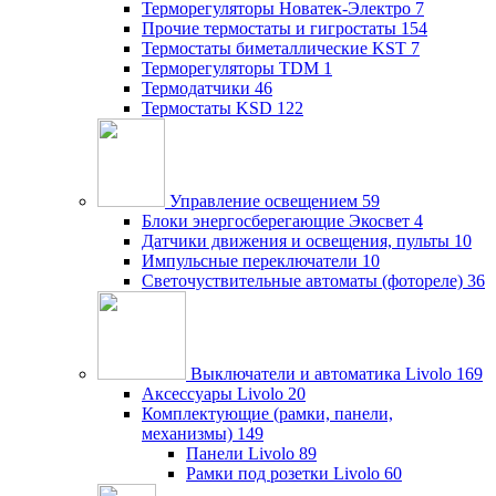
Терморегуляторы Новатек-Электро
7
Прочие термостаты и гигростаты
154
Термостаты биметаллические KST
7
Терморегуляторы TDM
1
Термодатчики
46
Термостаты KSD
122
Управление освещением
59
Блоки энергосберегающие Экосвет
4
Датчики движения и освещения, пульты
10
Импульсные переключатели
10
Светочуствительные автоматы (фотореле)
36
Выключатели и автоматика Livolo
169
Аксессуары Livolo
20
Комплектующие (рамки, панели,
механизмы)
149
Панели Livolo
89
Рамки под розетки Livolo
60