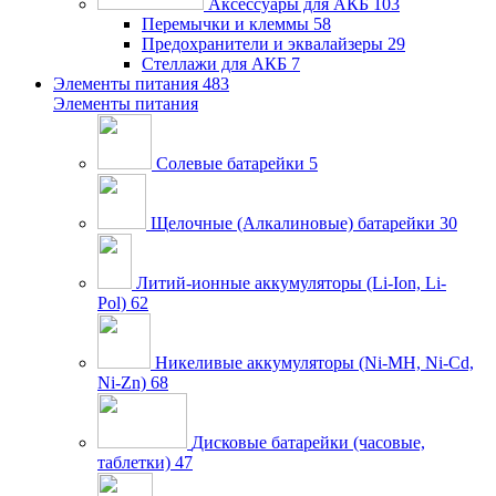
Аксессуары для АКБ
103
Перемычки и клеммы
58
Предохранители и эквалайзеры
29
Стеллажи для АКБ
7
Элементы питания
483
Элементы питания
Солевые батарейки
5
Щелочные (Алкалиновые) батарейки
30
Литий-ионные аккумуляторы (Li-Ion, Li-
Pol)
62
Никеливые аккумуляторы (Ni-MH, Ni-Cd,
Ni-Zn)
68
Дисковые батарейки (часовые,
таблетки)
47