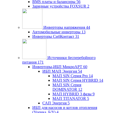
BMS платы и балансиры
56
Зарядные устройства FOXSUR
2
Инверторы напряжения
44
Автомобильные инверторы
13
Инверторы СибКонтакт
31
Источники бесперебойного
питания
171
Инверторы-ИБП МикроАРТ
60
ИБП МАП Энергия
54
МАП SIN Серия Pro
14
МАП SIN Серия HYBRID
14
МАП SIN Серия
DOMINATOR
12
МАП HYBRID 3 фазы
9
МАП TITANATOR
5
САП Энергия
5
ИБП для насосов и котлов отопления
(Уценка, Б/У)
4