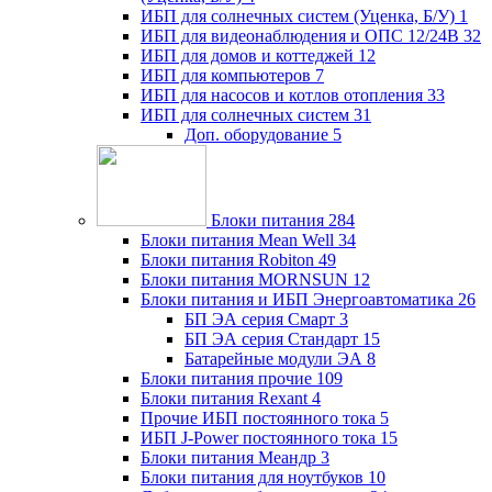
ИБП для солнечных систем (Уценка, Б/У)
1
ИБП для видеонаблюдения и ОПС 12/24В
32
ИБП для домов и коттеджей
12
ИБП для компьютеров
7
ИБП для насосов и котлов отопления
33
ИБП для солнечных систем
31
Доп. оборудование
5
Блоки питания
284
Блоки питания Mean Well
34
Блоки питания Robiton
49
Блоки питания MORNSUN
12
Блоки питания и ИБП Энергоавтоматика
26
БП ЭА серия Смарт
3
БП ЭА серия Стандарт
15
Батарейные модули ЭА
8
Блоки питания прочие
109
Блоки питания Rexant
4
Прочие ИБП постоянного тока
5
ИБП J-Power постоянного тока
15
Блоки питания Меандр
3
Блоки питания для ноутбуков
10