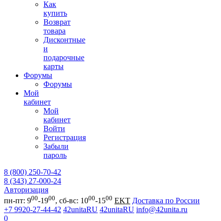
Как
купить
Возврат
товара
Дисконтные
и
подарочные
карты
Форумы
Форумы
Мой
кабинет
Мой
кабинет
Войти
Регистрация
Забыли
пароль
8 (800) 250-70-42
8 (343) 27-000-24
Авторизация
00
00
00
00
пн-пт: 9
-19
, сб-вс: 10
-15
EKT
Доставка по России
+7 9920-27-44-42
42unitaRU
42unitaRU
info@42unita.ru
0