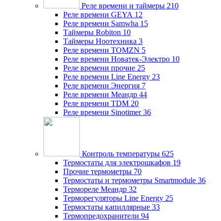
Реле времени и таймеры
210
Реле времени GEYA
12
Реле времени Samwha
15
Таймеры Robiton
10
Таймеры Ноотехника
3
Реле времени TOMZN
5
Реле времени Новатек-Электро
10
Реле времени прочие
25
Реле времени Line Energy
23
Реле времени Энергия
7
Реле времени Меандр
44
Реле времени TDM
20
Реле времени Sinotimer
36
Контроль температуры
625
Термостаты для электрошкафов
19
Прочие термометры
70
Термостаты и термометры Smartmodule
36
Термореле Меандр
32
Терморегуляторы Line Energy
25
Термостаты капиллярные
33
Термопредохранители
94