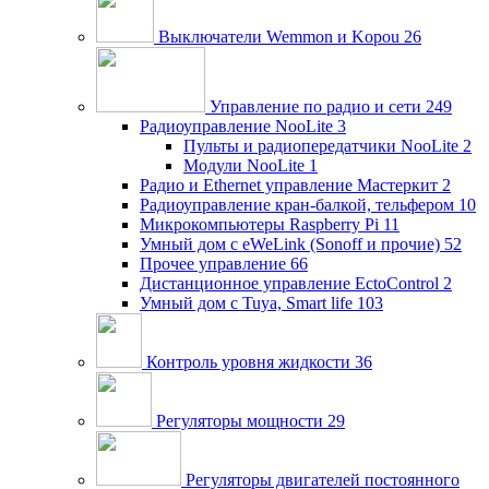
Выключатели Wemmon и Kopou
26
Управление по радио и сети
249
Радиоуправление NooLite
3
Пульты и радиопередатчики NooLite
2
Модули NooLite
1
Радио и Ethernet управление Мастеркит
2
Радиоуправление кран-балкой, тельфером
10
Микрокомпьютеры Raspberry Pi
11
Умный дом c eWeLink (Sonoff и прочие)
52
Прочее управление
66
Дистанционное управление EctoControl
2
Умный дом с Tuya, Smart life
103
Контроль уровня жидкости
36
Регуляторы мощности
29
Регуляторы двигателей постоянного