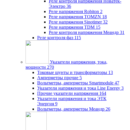
Реле контроля напряжения Новатек-
Электро
36
Реле напряжения Robiton
2
Реле напряжения TOMZN
18
Реле напряжения Sinotimer
32
Реле напряжения TDM
15
Реле контроля напряжения Меандр
31
Реле контроля фаз
115
Указатели напряжения, тока,
мощности
270
Токовые шунты и трансформаторы
13
Амперметры прочие
5
Вольтметры, амперметры Smartmodule
47
Указатели напряжения и тока Line Energy
3
Прочие указатели напряжения
164
Указатели напряжения и тока ЭТК
Энергия
9
Вольтметры, амперметры Меандр
26