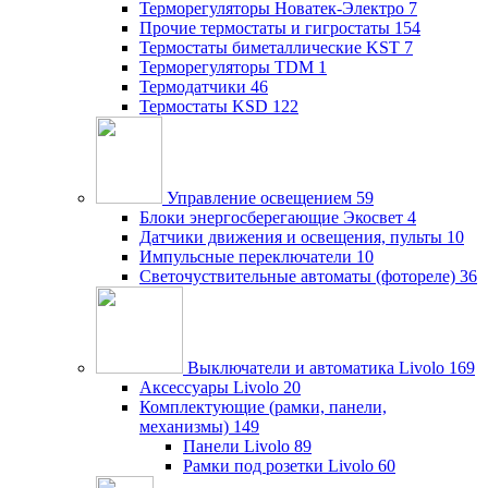
Терморегуляторы Новатек-Электро
7
Прочие термостаты и гигростаты
154
Термостаты биметаллические KST
7
Терморегуляторы TDM
1
Термодатчики
46
Термостаты KSD
122
Управление освещением
59
Блоки энергосберегающие Экосвет
4
Датчики движения и освещения, пульты
10
Импульсные переключатели
10
Светочуствительные автоматы (фотореле)
36
Выключатели и автоматика Livolo
169
Аксессуары Livolo
20
Комплектующие (рамки, панели,
механизмы)
149
Панели Livolo
89
Рамки под розетки Livolo
60