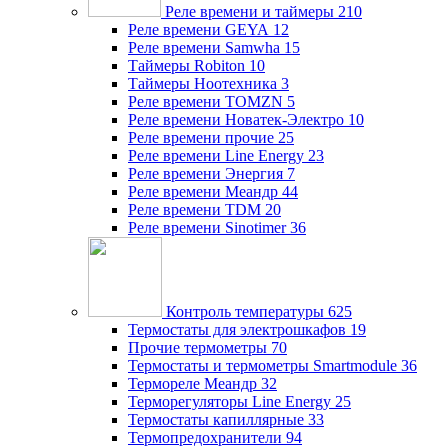
Реле времени и таймеры
210
Реле времени GEYA
12
Реле времени Samwha
15
Таймеры Robiton
10
Таймеры Ноотехника
3
Реле времени TOMZN
5
Реле времени Новатек-Электро
10
Реле времени прочие
25
Реле времени Line Energy
23
Реле времени Энергия
7
Реле времени Меандр
44
Реле времени TDM
20
Реле времени Sinotimer
36
Контроль температуры
625
Термостаты для электрошкафов
19
Прочие термометры
70
Термостаты и термометры Smartmodule
36
Термореле Меандр
32
Терморегуляторы Line Energy
25
Термостаты капиллярные
33
Термопредохранители
94