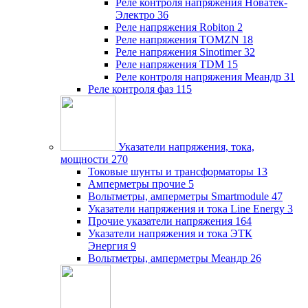
Реле контроля напряжения Новатек-
Электро
36
Реле напряжения Robiton
2
Реле напряжения TOMZN
18
Реле напряжения Sinotimer
32
Реле напряжения TDM
15
Реле контроля напряжения Меандр
31
Реле контроля фаз
115
Указатели напряжения, тока,
мощности
270
Токовые шунты и трансформаторы
13
Амперметры прочие
5
Вольтметры, амперметры Smartmodule
47
Указатели напряжения и тока Line Energy
3
Прочие указатели напряжения
164
Указатели напряжения и тока ЭТК
Энергия
9
Вольтметры, амперметры Меандр
26