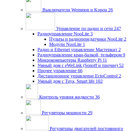
Выключатели Wemmon и Kopou
26
Управление по радио и сети
247
Радиоуправление NooLite
3
Пульты и радиопередатчики NooLite
2
Модули NooLite
1
Радио и Ethernet управление Мастеркит
2
Радиоуправление кран-балкой, тельфером
9
Микрокомпьютеры Raspberry Pi
11
Умный дом c eWeLink (Sonoff и прочие)
52
Прочее управление
66
Дистанционное управление EctoControl
2
Умный дом с Tuya, Smart life
102
Контроль уровня жидкости
36
Регуляторы мощности
29
Регуляторы двигателей постоянного