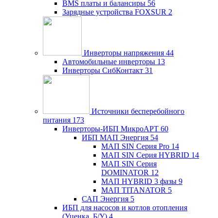
BMS платы и балансиры
56
Зарядные устройства FOXSUR
2
Инверторы напряжения
44
Автомобильные инверторы
13
Инверторы СибКонтакт
31
Источники бесперебойного
питания
173
Инверторы-ИБП МикроАРТ
60
ИБП МАП Энергия
54
МАП SIN Серия Pro
14
МАП SIN Серия HYBRID
14
МАП SIN Серия
DOMINATOR
12
МАП HYBRID 3 фазы
9
МАП TITANATOR
5
САП Энергия
5
ИБП для насосов и котлов отопления
(Уценка, Б/У)
4