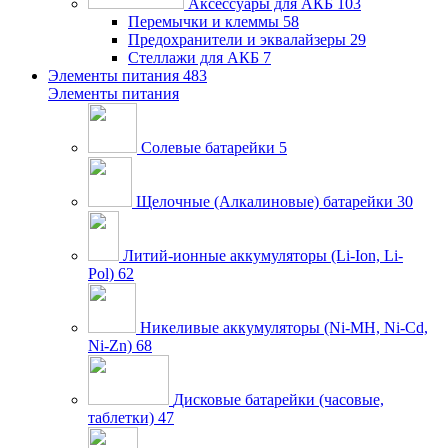
Аксессуары для АКБ
103
Перемычки и клеммы
58
Предохранители и эквалайзеры
29
Стеллажи для АКБ
7
Элементы питания
483
Элементы питания
Солевые батарейки
5
Щелочные (Алкалиновые) батарейки
30
Литий-ионные аккумуляторы (Li-Ion, Li-
Pol)
62
Никеливые аккумуляторы (Ni-MH, Ni-Cd,
Ni-Zn)
68
Дисковые батарейки (часовые,
таблетки)
47