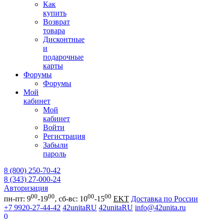
Как
купить
Возврат
товара
Дисконтные
и
подарочные
карты
Форумы
Форумы
Мой
кабинет
Мой
кабинет
Войти
Регистрация
Забыли
пароль
8 (800) 250-70-42
8 (343) 27-000-24
Авторизация
00
00
00
00
пн-пт: 9
-19
, сб-вс: 10
-15
EKT
Доставка по России
+7 9920-27-44-42
42unitaRU
42unitaRU
info@42unita.ru
0