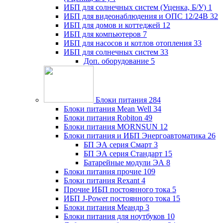
ИБП для солнечных систем (Уценка, Б/У)
1
ИБП для видеонаблюдения и ОПС 12/24В
32
ИБП для домов и коттеджей
12
ИБП для компьютеров
7
ИБП для насосов и котлов отопления
33
ИБП для солнечных систем
33
Доп. оборудование
5
Блоки питания
284
Блоки питания Mean Well
34
Блоки питания Robiton
49
Блоки питания MORNSUN
12
Блоки питания и ИБП Энергоавтоматика
26
БП ЭА серия Смарт
3
БП ЭА серия Стандарт
15
Батарейные модули ЭА
8
Блоки питания прочие
109
Блоки питания Rexant
4
Прочие ИБП постоянного тока
5
ИБП J-Power постоянного тока
15
Блоки питания Меандр
3
Блоки питания для ноутбуков
10