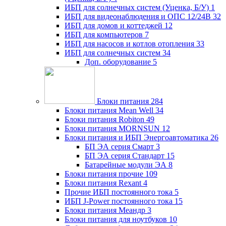
ИБП для солнечных систем (Уценка, Б/У)
1
ИБП для видеонаблюдения и ОПС 12/24В
32
ИБП для домов и коттеджей
12
ИБП для компьютеров
7
ИБП для насосов и котлов отопления
33
ИБП для солнечных систем
34
Доп. оборудование
5
Блоки питания
284
Блоки питания Mean Well
34
Блоки питания Robiton
49
Блоки питания MORNSUN
12
Блоки питания и ИБП Энергоавтоматика
26
БП ЭА серия Смарт
3
БП ЭА серия Стандарт
15
Батарейные модули ЭА
8
Блоки питания прочие
109
Блоки питания Rexant
4
Прочие ИБП постоянного тока
5
ИБП J-Power постоянного тока
15
Блоки питания Меандр
3
Блоки питания для ноутбуков
10