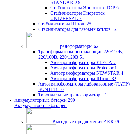
STANDARD
9
Стабилизаторы Энерготех TOP
6
Стабилизаторы Энерготех
UNIVERSAL
7
Стабилизаторы Штиль
25
Стабилизаторы для газовых котлов
12
Трансформаторы
62
Трансформаторы понижающие 220/110В,
220/100В, 220/120В
51
Автотрансформаторы ELECA
7
Автотрансформаторы Protector
1
Автотрансформаторы NEWSTAR
4
Автотрансформаторы Штиль
32
Автотрансформаторы лабораторные (ЛАТР)
SUNTEK
10
Тороидальные трансформаторы
1
Аккумуляторные батареи
290
Аккумуляторные батареи
Выгодные предложения АКБ
29