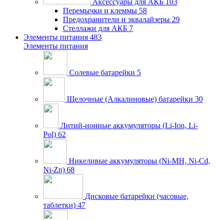
Аксессуары для АКБ
103
Перемычки и клеммы
58
Предохранители и эквалайзеры
29
Стеллажи для АКБ
7
Элементы питания
483
Элементы питания
Солевые батарейки
5
Щелочные (Алкалиновые) батарейки
30
Литий-ионные аккумуляторы (Li-Ion, Li-
Pol)
62
Никеливые аккумуляторы (Ni-MH, Ni-Cd,
Ni-Zn)
68
Дисковые батарейки (часовые,
таблетки)
47