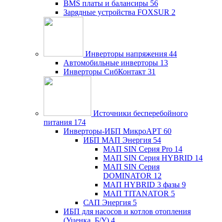
BMS платы и балансиры
56
Зарядные устройства FOXSUR
2
Инверторы напряжения
44
Автомобильные инверторы
13
Инверторы СибКонтакт
31
Источники бесперебойного
питания
174
Инверторы-ИБП МикроАРТ
60
ИБП МАП Энергия
54
МАП SIN Серия Pro
14
МАП SIN Серия HYBRID
14
МАП SIN Серия
DOMINATOR
12
МАП HYBRID 3 фазы
9
МАП TITANATOR
5
САП Энергия
5
ИБП для насосов и котлов отопления
(Уценка, Б/У)
4