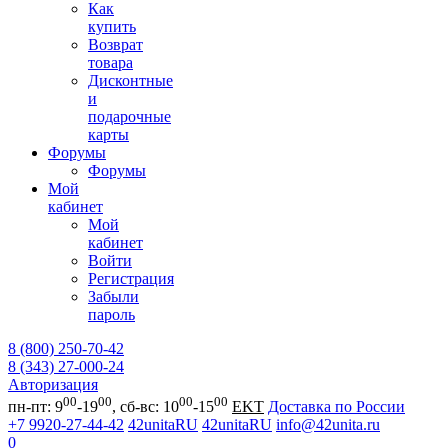
Как
купить
Возврат
товара
Дисконтные
и
подарочные
карты
Форумы
Форумы
Мой
кабинет
Мой
кабинет
Войти
Регистрация
Забыли
пароль
8 (800) 250-70-42
8 (343) 27-000-24
Авторизация
00
00
00
00
пн-пт: 9
-19
, сб-вс: 10
-15
EKT
Доставка по России
+7 9920-27-44-42
42unitaRU
42unitaRU
info@42unita.ru
0