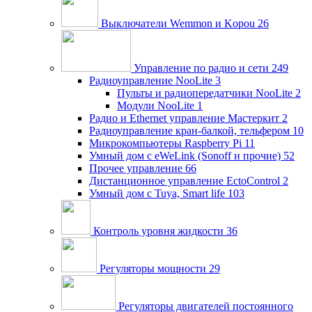
Выключатели Wemmon и Kopou
26
Управление по радио и сети
249
Радиоуправление NooLite
3
Пульты и радиопередатчики NooLite
2
Модули NooLite
1
Радио и Ethernet управление Мастеркит
2
Радиоуправление кран-балкой, тельфером
10
Микрокомпьютеры Raspberry Pi
11
Умный дом c eWeLink (Sonoff и прочие)
52
Прочее управление
66
Дистанционное управление EctoControl
2
Умный дом с Tuya, Smart life
103
Контроль уровня жидкости
36
Регуляторы мощности
29
Регуляторы двигателей постоянного