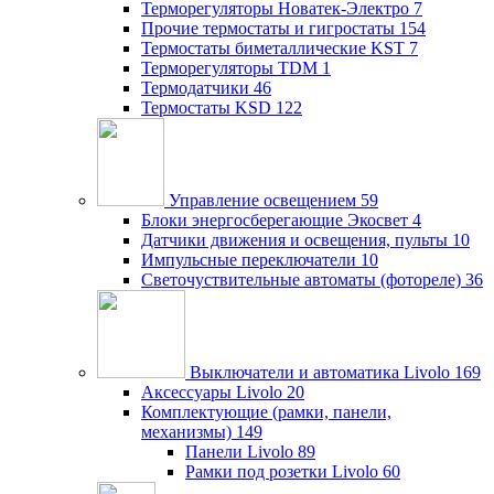
Терморегуляторы Новатек-Электро
7
Прочие термостаты и гигростаты
154
Термостаты биметаллические KST
7
Терморегуляторы TDM
1
Термодатчики
46
Термостаты KSD
122
Управление освещением
59
Блоки энергосберегающие Экосвет
4
Датчики движения и освещения, пульты
10
Импульсные переключатели
10
Светочуствительные автоматы (фотореле)
36
Выключатели и автоматика Livolo
169
Аксессуары Livolo
20
Комплектующие (рамки, панели,
механизмы)
149
Панели Livolo
89
Рамки под розетки Livolo
60