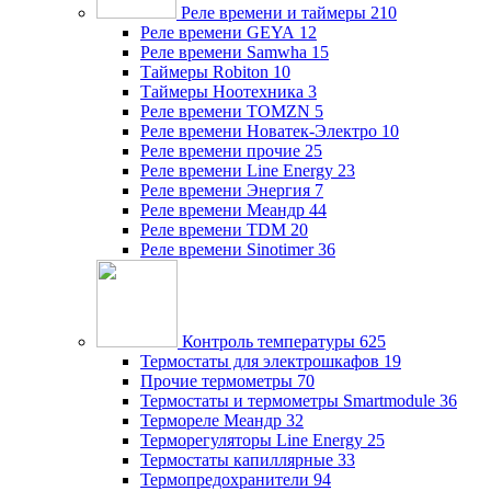
Реле времени и таймеры
210
Реле времени GEYA
12
Реле времени Samwha
15
Таймеры Robiton
10
Таймеры Ноотехника
3
Реле времени TOMZN
5
Реле времени Новатек-Электро
10
Реле времени прочие
25
Реле времени Line Energy
23
Реле времени Энергия
7
Реле времени Меандр
44
Реле времени TDM
20
Реле времени Sinotimer
36
Контроль температуры
625
Термостаты для электрошкафов
19
Прочие термометры
70
Термостаты и термометры Smartmodule
36
Термореле Меандр
32
Терморегуляторы Line Energy
25
Термостаты капиллярные
33
Термопредохранители
94