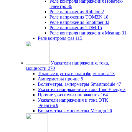
Реле контроля напряжения Новатек-
Электро
36
Реле напряжения Robiton
2
Реле напряжения TOMZN
18
Реле напряжения Sinotimer
32
Реле напряжения TDM
15
Реле контроля напряжения Меандр
31
Реле контроля фаз
115
Указатели напряжения, тока,
мощности
270
Токовые шунты и трансформаторы
13
Амперметры прочие
5
Вольтметры, амперметры Smartmodule
47
Указатели напряжения и тока Line Energy
3
Прочие указатели напряжения
164
Указатели напряжения и тока ЭТК
Энергия
9
Вольтметры, амперметры Меандр
26