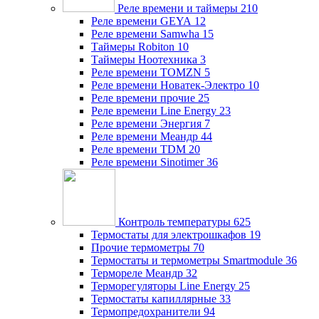
Реле времени и таймеры
210
Реле времени GEYA
12
Реле времени Samwha
15
Таймеры Robiton
10
Таймеры Ноотехника
3
Реле времени TOMZN
5
Реле времени Новатек-Электро
10
Реле времени прочие
25
Реле времени Line Energy
23
Реле времени Энергия
7
Реле времени Меандр
44
Реле времени TDM
20
Реле времени Sinotimer
36
Контроль температуры
625
Термостаты для электрошкафов
19
Прочие термометры
70
Термостаты и термометры Smartmodule
36
Термореле Меандр
32
Терморегуляторы Line Energy
25
Термостаты капиллярные
33
Термопредохранители
94