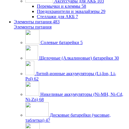
Аксессуары для АКБ
103
Перемычки и клеммы
58
Предохранители и эквалайзеры
29
Стеллажи для АКБ
7
Элементы питания
483
Элементы питания
Солевые батарейки
5
Щелочные (Алкалиновые) батарейки
30
Литий-ионные аккумуляторы (Li-Ion, Li-
Pol)
62
Никеливые аккумуляторы (Ni-MH, Ni-Cd,
Ni-Zn)
68
Дисковые батарейки (часовые,
таблетки)
47