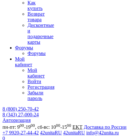
Как
купить
Возврат
товара
Дисконтные
и
подарочные
карты
Форумы
Форумы
Мой
кабинет
Мой
кабинет
Войти
Регистрация
Забыли
пароль
8 (800) 250-70-42
8 (343) 27-000-24
Авторизация
00
00
00
00
пн-пт: 9
-19
, сб-вс: 10
-15
EKT
Доставка по России
+7 9920-27-44-42
42unitaRU
42unitaRU
info@42unita.ru
0