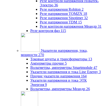
Реле контроля напряжения Новатек-
Электро
36
Реле напряжения Robiton
2
Реле напряжения TOMZN
18
Реле напряжения Sinotimer
32
Реле напряжения TDM
15
Реле контроля напряжения Меандр
31
Реле контроля фаз
115
Указатели напряжения, тока,
мощности
270
Токовые шунты и трансформаторы
13
Амперметры прочие
5
Вольтметры, амперметры Smartmodule
47
Указатели напряжения и тока Line Energy
3
Прочие указатели напряжения
164
Указатели напряжения и тока ЭТК
Энергия
9
Вольтметры, амперметры Меандр
26