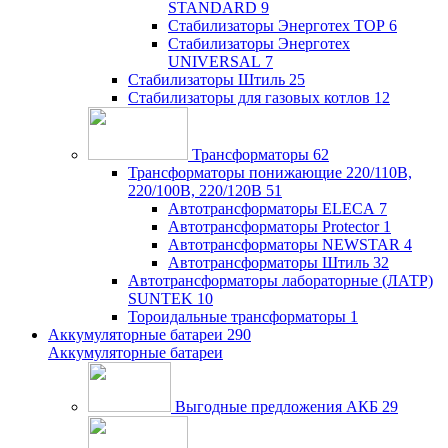
STANDARD
9
Стабилизаторы Энерготех TOP
6
Стабилизаторы Энерготех
UNIVERSAL
7
Стабилизаторы Штиль
25
Стабилизаторы для газовых котлов
12
Трансформаторы
62
Трансформаторы понижающие 220/110В,
220/100В, 220/120В
51
Автотрансформаторы ELECA
7
Автотрансформаторы Protector
1
Автотрансформаторы NEWSTAR
4
Автотрансформаторы Штиль
32
Автотрансформаторы лабораторные (ЛАТР)
SUNTEK
10
Тороидальные трансформаторы
1
Аккумуляторные батареи
290
Аккумуляторные батареи
Выгодные предложения АКБ
29