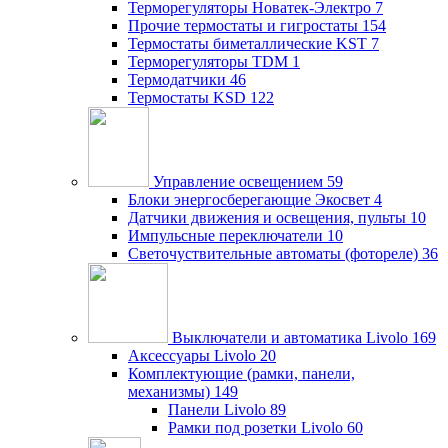
Терморегуляторы Новатек-Электро
7
Прочие термостаты и гигростаты
154
Термостаты биметаллические KST
7
Терморегуляторы TDM
1
Термодатчики
46
Термостаты KSD
122
Управление освещением
59
Блоки энергосберегающие Экосвет
4
Датчики движения и освещения, пульты
10
Импульсные переключатели
10
Светочуствительные автоматы (фотореле)
36
Выключатели и автоматика Livolo
169
Аксессуары Livolo
20
Комплектующие (рамки, панели,
механизмы)
149
Панели Livolo
89
Рамки под розетки Livolo
60