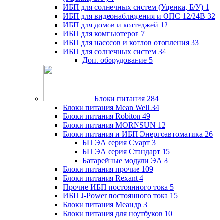
ИБП для солнечных систем (Уценка, Б/У)
1
ИБП для видеонаблюдения и ОПС 12/24В
32
ИБП для домов и коттеджей
12
ИБП для компьютеров
7
ИБП для насосов и котлов отопления
33
ИБП для солнечных систем
34
Доп. оборудование
5
Блоки питания
284
Блоки питания Mean Well
34
Блоки питания Robiton
49
Блоки питания MORNSUN
12
Блоки питания и ИБП Энергоавтоматика
26
БП ЭА серия Смарт
3
БП ЭА серия Стандарт
15
Батарейные модули ЭА
8
Блоки питания прочие
109
Блоки питания Rexant
4
Прочие ИБП постоянного тока
5
ИБП J-Power постоянного тока
15
Блоки питания Меандр
3
Блоки питания для ноутбуков
10