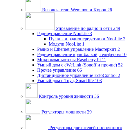
Выключатели Wemmon и Kopou
26
Управление по радио и сети
249
Радиоуправление NooLite
3
Пульты и радиопередатчики NooLite
2
Модули NooLite
1
Радио и Ethernet управление Мастеркит
2
Радиоуправление кран-балкой, тельфером
10
Микрокомпьютеры Raspberry Pi
11
Умный дом c eWeLink (Sonoff и прочие)
52
Прочее управление
66
Дистанционное управление EctoControl
2
Умный дом с Tuya, Smart life
103
Контроль уровня жидкости
36
Регуляторы мощности
29
Регуляторы двигателей постоянного