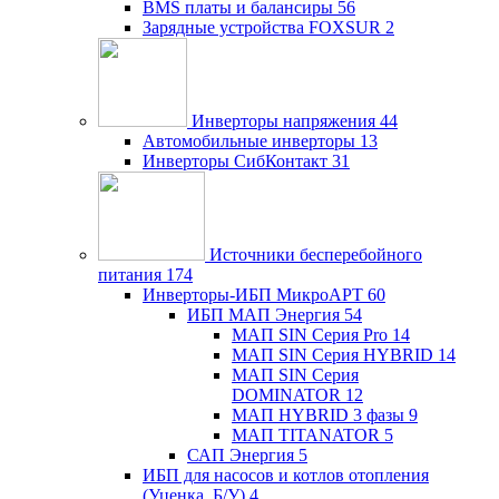
BMS платы и балансиры
56
Зарядные устройства FOXSUR
2
Инверторы напряжения
44
Автомобильные инверторы
13
Инверторы СибКонтакт
31
Источники бесперебойного
питания
174
Инверторы-ИБП МикроАРТ
60
ИБП МАП Энергия
54
МАП SIN Серия Pro
14
МАП SIN Серия HYBRID
14
МАП SIN Серия
DOMINATOR
12
МАП HYBRID 3 фазы
9
МАП TITANATOR
5
САП Энергия
5
ИБП для насосов и котлов отопления
(Уценка, Б/У)
4