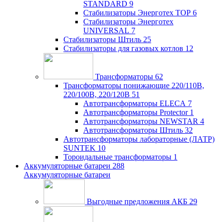
STANDARD
9
Стабилизаторы Энерготех TOP
6
Стабилизаторы Энерготех
UNIVERSAL
7
Стабилизаторы Штиль
25
Стабилизаторы для газовых котлов
12
Трансформаторы
62
Трансформаторы понижающие 220/110В,
220/100В, 220/120В
51
Автотрансформаторы ELECA
7
Автотрансформаторы Protector
1
Автотрансформаторы NEWSTAR
4
Автотрансформаторы Штиль
32
Автотрансформаторы лабораторные (ЛАТР)
SUNTEK
10
Тороидальные трансформаторы
1
Аккумуляторные батареи
288
Аккумуляторные батареи
Выгодные предложения АКБ
29