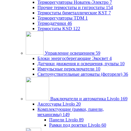
Терморегуляторы Новатек-Электро
7
Прочие термостаты и гигростаты
154
Термостаты биметаллические KST
7
Терморегуляторы TDM
1
Термодатчики
46
Термостаты KSD
122
Управление освещением
59
Блоки энергосберегающие Экосвет
4
Датчики движения и освещения, пульты
10
Импульсные переключатели
10
Светочуствительные автоматы (фотореле)
36
Выключатели и автоматика Livolo
169
Аксессуары Livolo
20
Комплектующие (рамки, панели,
механизмы)
149
Панели Livolo
89
Рамки под розетки Livolo
60