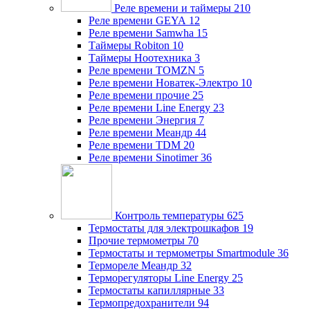
Реле времени и таймеры
210
Реле времени GEYA
12
Реле времени Samwha
15
Таймеры Robiton
10
Таймеры Ноотехника
3
Реле времени TOMZN
5
Реле времени Новатек-Электро
10
Реле времени прочие
25
Реле времени Line Energy
23
Реле времени Энергия
7
Реле времени Меандр
44
Реле времени TDM
20
Реле времени Sinotimer
36
Контроль температуры
625
Термостаты для электрошкафов
19
Прочие термометры
70
Термостаты и термометры Smartmodule
36
Термореле Меандр
32
Терморегуляторы Line Energy
25
Термостаты капиллярные
33
Термопредохранители
94