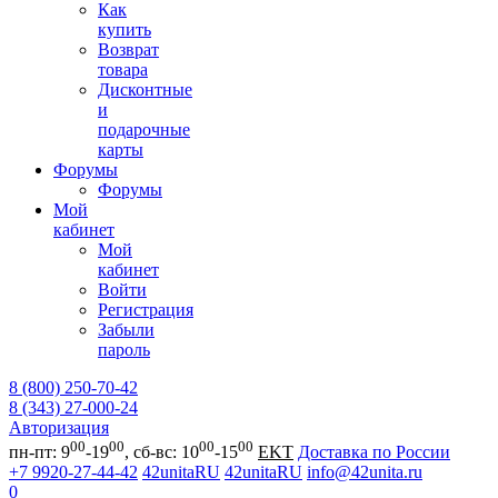
Как
купить
Возврат
товара
Дисконтные
и
подарочные
карты
Форумы
Форумы
Мой
кабинет
Мой
кабинет
Войти
Регистрация
Забыли
пароль
8 (800) 250-70-42
8 (343) 27-000-24
Авторизация
00
00
00
00
пн-пт: 9
-19
, сб-вс: 10
-15
EKT
Доставка по России
+7 9920-27-44-42
42unitaRU
42unitaRU
info@42unita.ru
0