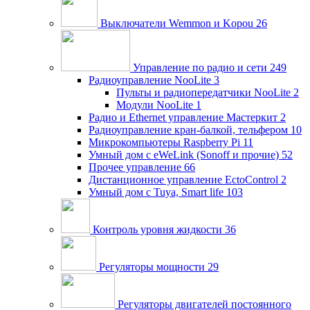
Выключатели Wemmon и Kopou
26
Управление по радио и сети
249
Радиоуправление NooLite
3
Пульты и радиопередатчики NooLite
2
Модули NooLite
1
Радио и Ethernet управление Мастеркит
2
Радиоуправление кран-балкой, тельфером
10
Микрокомпьютеры Raspberry Pi
11
Умный дом c eWeLink (Sonoff и прочие)
52
Прочее управление
66
Дистанционное управление EctoControl
2
Умный дом с Tuya, Smart life
103
Контроль уровня жидкости
36
Регуляторы мощности
29
Регуляторы двигателей постоянного