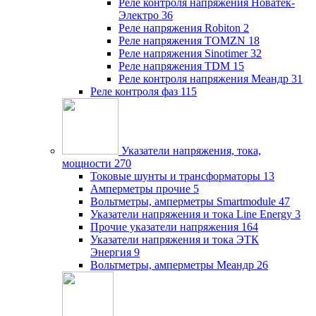
Реле контроля напряжения Новатек-
Электро
36
Реле напряжения Robiton
2
Реле напряжения TOMZN
18
Реле напряжения Sinotimer
32
Реле напряжения TDM
15
Реле контроля напряжения Меандр
31
Реле контроля фаз
115
Указатели напряжения, тока,
мощности
270
Токовые шунты и трансформаторы
13
Амперметры прочие
5
Вольтметры, амперметры Smartmodule
47
Указатели напряжения и тока Line Energy
3
Прочие указатели напряжения
164
Указатели напряжения и тока ЭТК
Энергия
9
Вольтметры, амперметры Меандр
26