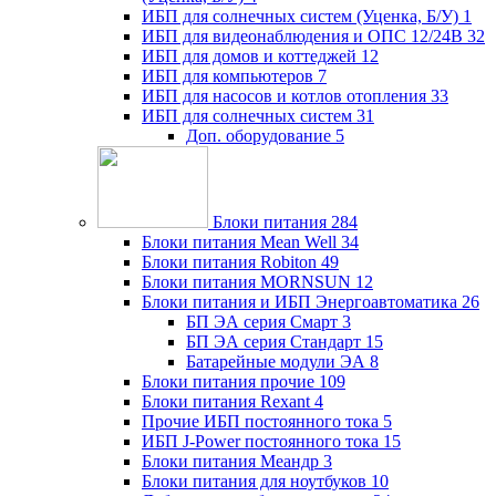
ИБП для солнечных систем (Уценка, Б/У)
1
ИБП для видеонаблюдения и ОПС 12/24В
32
ИБП для домов и коттеджей
12
ИБП для компьютеров
7
ИБП для насосов и котлов отопления
33
ИБП для солнечных систем
31
Доп. оборудование
5
Блоки питания
284
Блоки питания Mean Well
34
Блоки питания Robiton
49
Блоки питания MORNSUN
12
Блоки питания и ИБП Энергоавтоматика
26
БП ЭА серия Смарт
3
БП ЭА серия Стандарт
15
Батарейные модули ЭА
8
Блоки питания прочие
109
Блоки питания Rexant
4
Прочие ИБП постоянного тока
5
ИБП J-Power постоянного тока
15
Блоки питания Меандр
3
Блоки питания для ноутбуков
10