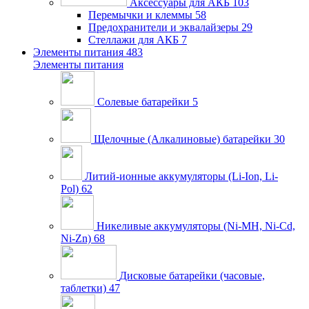
Аксессуары для АКБ
103
Перемычки и клеммы
58
Предохранители и эквалайзеры
29
Стеллажи для АКБ
7
Элементы питания
483
Элементы питания
Солевые батарейки
5
Щелочные (Алкалиновые) батарейки
30
Литий-ионные аккумуляторы (Li-Ion, Li-
Pol)
62
Никеливые аккумуляторы (Ni-MH, Ni-Cd,
Ni-Zn)
68
Дисковые батарейки (часовые,
таблетки)
47