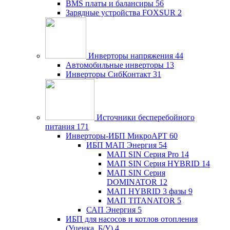
BMS платы и балансиры
56
Зарядные устройства FOXSUR
2
Инверторы напряжения
44
Автомобильные инверторы
13
Инверторы СибКонтакт
31
Источники бесперебойного
питания
171
Инверторы-ИБП МикроАРТ
60
ИБП МАП Энергия
54
МАП SIN Серия Pro
14
МАП SIN Серия HYBRID
14
МАП SIN Серия
DOMINATOR
12
МАП HYBRID 3 фазы
9
МАП TITANATOR
5
САП Энергия
5
ИБП для насосов и котлов отопления
(Уценка, Б/У)
4