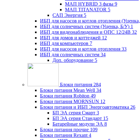
МАП HYBRID 3 фазы
9
МАП TITANATOR
5
САП Энергия
5
ИБП для насосов и котлов отопления (Уценка,
ИБП для солнечных систем (Уценка, Б/У)
1
ИБП для видеонаблюдения и ОПС 12/24В
32
ИБП для домов и коттеджей
12
ИБП для компьютеров
7
ИБП для насосов и котлов отопления
33
ИБП для солнечных систем
34
Доп. оборудование
5
Блоки питания
284
Блоки питания Mean Well
34
Блоки питания Robiton
49
Блоки питания MORNSUN
12
Блоки питания и ИБП Энергоавтоматика
26
БП ЭА серия Смарт
3
БП ЭА серия Стандарт
15
Батарейные модули ЭА
8
Блоки питания прочие
109
Блоки питания Rexant
4