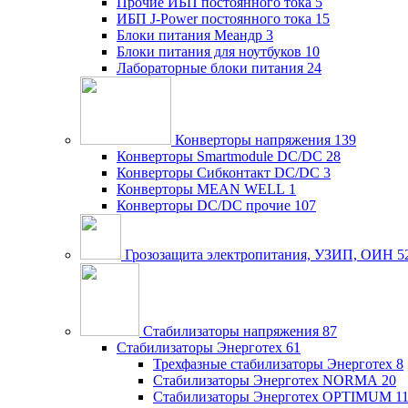
Прочие ИБП постоянного тока
5
ИБП J-Power постоянного тока
15
Блоки питания Меандр
3
Блоки питания для ноутбуков
10
Лабораторные блоки питания
24
Конверторы напряжения
139
Конверторы Smartmodule DC/DC
28
Конверторы Сибконтакт DC/DC
3
Конверторы MEAN WELL
1
Конверторы DC/DC прочие
107
Грозозащита электропитания, УЗИП, ОИН
5
Стабилизаторы напряжения
87
Стабилизаторы Энерготех
61
Трехфазные стабилизаторы Энерготех
8
Стабилизаторы Энерготех NORMA
20
Стабилизаторы Энерготех OPTIMUM
1