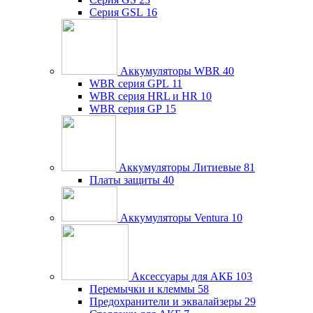
Серия GSL
16
Аккумуляторы WBR
40
WBR серия GPL
11
WBR серия HRL и HR
10
WBR серия GP
15
Аккумуляторы Литиевые
81
Платы защиты
40
Аккумуляторы Ventura
10
Аксессуары для АКБ
103
Перемычки и клеммы
58
Предохранители и эквалайзеры
29