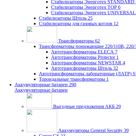
Стабилизаторы Энерготех STANDARD
Стабилизаторы Энерготех TOP
6
Стабилизаторы Энерготех UNIVERSAL
Стабилизаторы Штиль
25
Стабилизаторы для газовых котлов
12
Трансформаторы
62
Трансформаторы понижающие 220/110В, 220/
Автотрансформаторы ELECA
7
Автотрансформаторы Protector
1
Автотрансформаторы NEWSTAR
4
Автотрансформаторы Штиль
32
Автотрансформаторы лабораторные (ЛАТР)
Тороидальные трансформаторы
1
Аккумуляторные батареи
290
Аккумуляторные батареи
Выгодные предложения АКБ
29
Аккумуляторы General Security
39
Серия GS
23