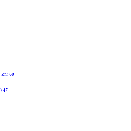
2
-Zn)
68
)
47