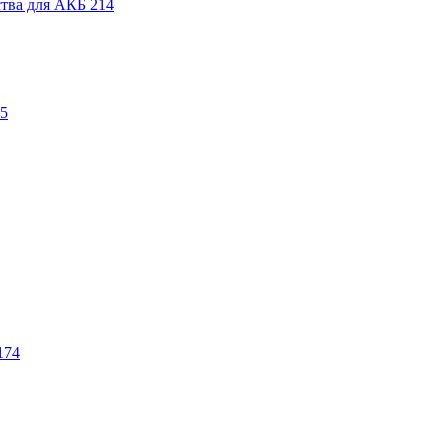
ства для АКБ
214
5
174