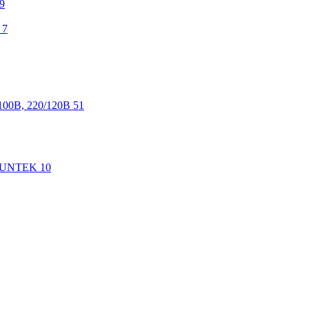
9
7
100В, 220/120В
51
 SUNTEK
10