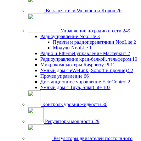
Выключатели Wemmon и Kopou
26
Управление по радио и сети
249
Радиоуправление NooLite
3
Пульты и радиопередатчики NooLite
2
Модули NooLite
1
Радио и Ethernet управление Мастеркит
2
Радиоуправление кран-балкой, тельфером
10
Микрокомпьютеры Raspberry Pi
11
Умный дом c eWeLink (Sonoff и прочие)
52
Прочее управление
66
Дистанционное управление EctoControl
2
Умный дом с Tuya, Smart life
103
Контроль уровня жидкости
36
Регуляторы мощности
29
Регуляторы двигателей постоянного