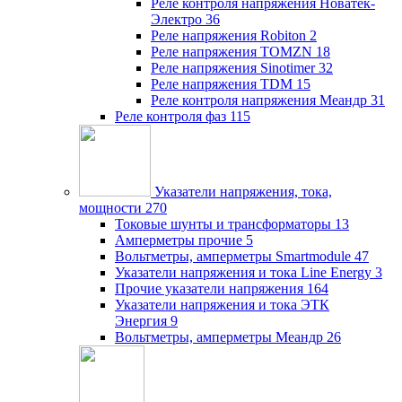
Реле контроля напряжения Новатек-
Электро
36
Реле напряжения Robiton
2
Реле напряжения TOMZN
18
Реле напряжения Sinotimer
32
Реле напряжения TDM
15
Реле контроля напряжения Меандр
31
Реле контроля фаз
115
Указатели напряжения, тока,
мощности
270
Токовые шунты и трансформаторы
13
Амперметры прочие
5
Вольтметры, амперметры Smartmodule
47
Указатели напряжения и тока Line Energy
3
Прочие указатели напряжения
164
Указатели напряжения и тока ЭТК
Энергия
9
Вольтметры, амперметры Меандр
26