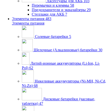
Аксессуары для АКБ
103
Перемычки и клеммы
58
Предохранители и эквалайзеры
29
Стеллажи для АКБ
7
Элементы питания
483
Элементы питания
Солевые батарейки
5
Щелочные (Алкалиновые) батарейки
30
Литий-ионные аккумуляторы (Li-Ion, Li-
Pol)
62
Никеливые аккумуляторы (Ni-MH, Ni-Cd,
Ni-Zn)
68
Дисковые батарейки (часовые,
таблетки)
47