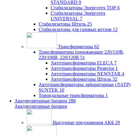
STANDARD
9
Стабилизаторы Энерготех TOP
6
Стабилизаторы Энерготех
UNIVERSAL
7
Стабилизаторы Штиль
25
Стабилизаторы для газовых котлов
12
Трансформаторы
62
Трансформаторы понижающие 220/110В,
220/100В, 220/120В
51
Автотрансформаторы ELECA
7
Автотрансформаторы Protector
1
Автотрансформаторы NEWSTAR
4
Автотрансформаторы Штиль
32
Автотрансформаторы лабораторные (ЛАТР)
SUNTEK
10
Тороидальные трансформаторы
1
Аккумуляторные батареи
288
Аккумуляторные батареи
Выгодные предложения АКБ
29