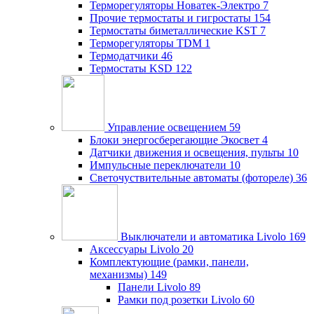
Терморегуляторы Новатек-Электро
7
Прочие термостаты и гигростаты
154
Термостаты биметаллические KST
7
Терморегуляторы TDM
1
Термодатчики
46
Термостаты KSD
122
Управление освещением
59
Блоки энергосберегающие Экосвет
4
Датчики движения и освещения, пульты
10
Импульсные переключатели
10
Светочуствительные автоматы (фотореле)
36
Выключатели и автоматика Livolo
169
Аксессуары Livolo
20
Комплектующие (рамки, панели,
механизмы)
149
Панели Livolo
89
Рамки под розетки Livolo
60