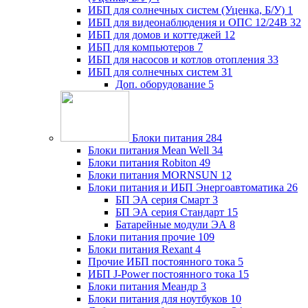
ИБП для солнечных систем (Уценка, Б/У)
1
ИБП для видеонаблюдения и ОПС 12/24В
32
ИБП для домов и коттеджей
12
ИБП для компьютеров
7
ИБП для насосов и котлов отопления
33
ИБП для солнечных систем
31
Доп. оборудование
5
Блоки питания
284
Блоки питания Mean Well
34
Блоки питания Robiton
49
Блоки питания MORNSUN
12
Блоки питания и ИБП Энергоавтоматика
26
БП ЭА серия Смарт
3
БП ЭА серия Стандарт
15
Батарейные модули ЭА
8
Блоки питания прочие
109
Блоки питания Rexant
4
Прочие ИБП постоянного тока
5
ИБП J-Power постоянного тока
15
Блоки питания Меандр
3
Блоки питания для ноутбуков
10