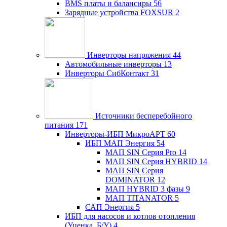
BMS платы и балансиры
56
Зарядные устройства FOXSUR
2
Инверторы напряжения
44
Автомобильные инверторы
13
Инверторы СибКонтакт
31
Источники бесперебойного
питания
171
Инверторы-ИБП МикроАРТ
60
ИБП МАП Энергия
54
МАП SIN Серия Pro
14
МАП SIN Серия HYBRID
14
МАП SIN Серия
DOMINATOR
12
МАП HYBRID 3 фазы
9
МАП TITANATOR
5
САП Энергия
5
ИБП для насосов и котлов отопления
(Уценка, Б/У)
4