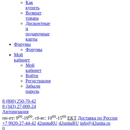
Как
купить
Возврат
товара
Дисконтные
и
подарочные
карты
Форумы
Форумы
Мой
кабинет
Мой
кабинет
Войти
Регистрация
Забыли
пароль
8 (800) 250-70-42
8 (343) 27-000-24
Авторизация
00
00
00
00
пн-пт: 9
-19
, сб-вс: 10
-15
EKT
Доставка по России
+7 9920-27-44-42
42unitaRU
42unitaRU
info@42unita.ru
0