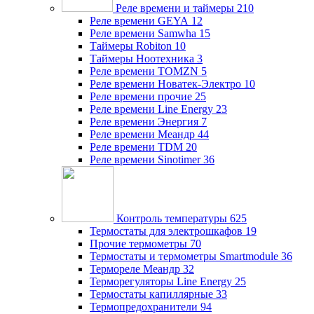
Реле времени и таймеры
210
Реле времени GEYA
12
Реле времени Samwha
15
Таймеры Robiton
10
Таймеры Ноотехника
3
Реле времени TOMZN
5
Реле времени Новатек-Электро
10
Реле времени прочие
25
Реле времени Line Energy
23
Реле времени Энергия
7
Реле времени Меандр
44
Реле времени TDM
20
Реле времени Sinotimer
36
Контроль температуры
625
Термостаты для электрошкафов
19
Прочие термометры
70
Термостаты и термометры Smartmodule
36
Термореле Меандр
32
Терморегуляторы Line Energy
25
Термостаты капиллярные
33
Термопредохранители
94