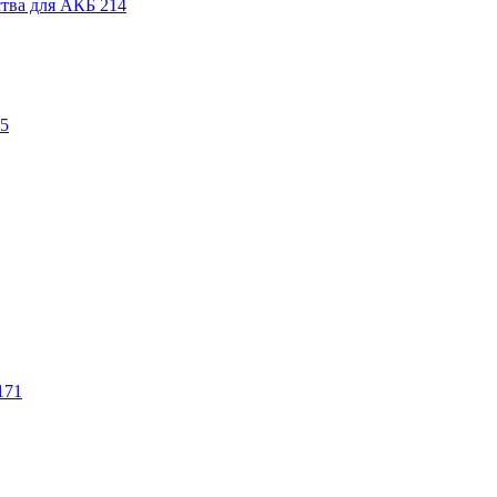
ства для АКБ
214
5
171