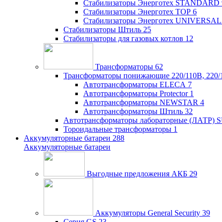
Стабилизаторы Энерготех STANDARD
Стабилизаторы Энерготех TOP
6
Стабилизаторы Энерготех UNIVERSAL
Стабилизаторы Штиль
25
Стабилизаторы для газовых котлов
12
Трансформаторы
62
Трансформаторы понижающие 220/110В, 220/
Автотрансформаторы ELECA
7
Автотрансформаторы Protector
1
Автотрансформаторы NEWSTAR
4
Автотрансформаторы Штиль
32
Автотрансформаторы лабораторные (ЛАТР)
Тороидальные трансформаторы
1
Аккумуляторные батареи
288
Аккумуляторные батареи
Выгодные предложения АКБ
29
Аккумуляторы General Security
39
Серия GS
23