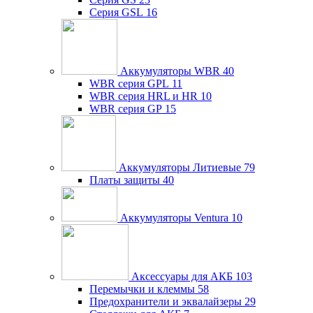
Серия GSL
16
Аккумуляторы WBR
40
WBR серия GPL
11
WBR серия HRL и HR
10
WBR серия GP
15
Аккумуляторы Литиевые
79
Платы защиты
40
Аккумуляторы Ventura
10
Аксессуары для АКБ
103
Перемычки и клеммы
58
Предохранители и эквалайзеры
29