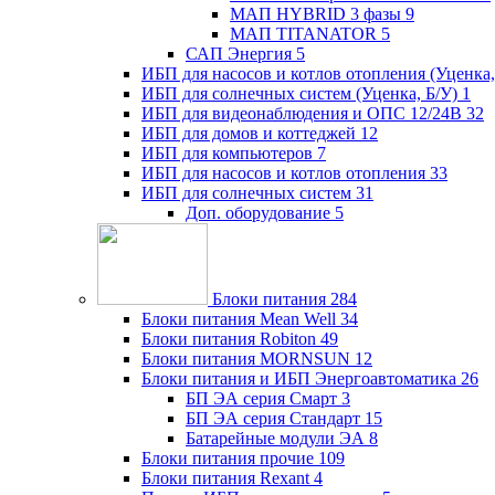
МАП HYBRID 3 фазы
9
МАП TITANATOR
5
САП Энергия
5
ИБП для насосов и котлов отопления (Уценка,
ИБП для солнечных систем (Уценка, Б/У)
1
ИБП для видеонаблюдения и ОПС 12/24В
32
ИБП для домов и коттеджей
12
ИБП для компьютеров
7
ИБП для насосов и котлов отопления
33
ИБП для солнечных систем
31
Доп. оборудование
5
Блоки питания
284
Блоки питания Mean Well
34
Блоки питания Robiton
49
Блоки питания MORNSUN
12
Блоки питания и ИБП Энергоавтоматика
26
БП ЭА серия Смарт
3
БП ЭА серия Стандарт
15
Батарейные модули ЭА
8
Блоки питания прочие
109
Блоки питания Rexant
4