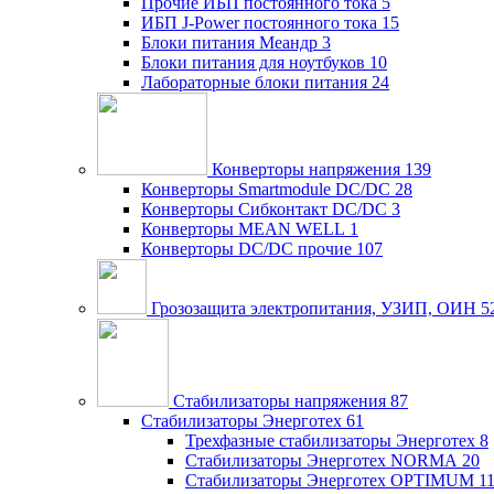
Прочие ИБП постоянного тока
5
ИБП J-Power постоянного тока
15
Блоки питания Меандр
3
Блоки питания для ноутбуков
10
Лабораторные блоки питания
24
Конверторы напряжения
139
Конверторы Smartmodule DC/DC
28
Конверторы Сибконтакт DC/DC
3
Конверторы MEAN WELL
1
Конверторы DC/DC прочие
107
Грозозащита электропитания, УЗИП, ОИН
5
Стабилизаторы напряжения
87
Стабилизаторы Энерготех
61
Трехфазные стабилизаторы Энерготех
8
Стабилизаторы Энерготех NORMA
20
Стабилизаторы Энерготех OPTIMUM
1