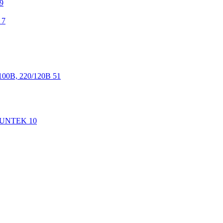
9
7
100В, 220/120В
51
 SUNTEK
10