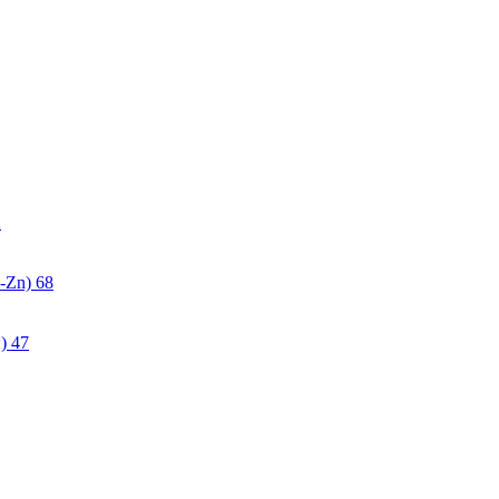
2
-Zn)
68
)
47