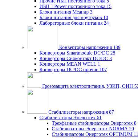
Прочие ИБП постоянного тока
5
ИБП J-Power постоянного тока
15
Блоки питания Меандр
3
Блоки питания для ноутбуков
10
Лабораторные блоки питания
24
Конверторы напряжения
139
Конверторы Smartmodule DC/DC
28
Конверторы Сибконтакт DC/DC
3
Конверторы MEAN WELL
1
Конверторы DC/DC прочие
107
Грозозащита электропитания, УЗИП, ОИН
5
Стабилизаторы напряжения
87
Стабилизаторы Энерготех
61
Трехфазные стабилизаторы Энерготех
8
Стабилизаторы Энерготех NORMA
20
Стабилизаторы Энерготех OPTIMUM
1