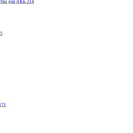
ства для АКБ
214
5
171