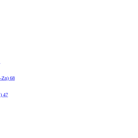
2
-Zn)
68
)
47