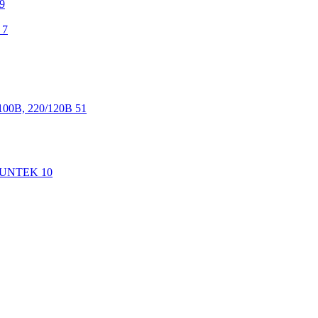
9
7
100В, 220/120В
51
 SUNTEK
10