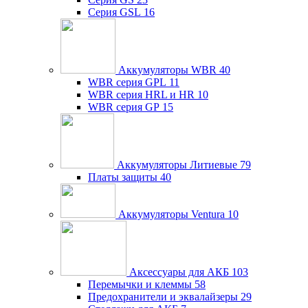
Серия GSL
16
Аккумуляторы WBR
40
WBR серия GPL
11
WBR серия HRL и HR
10
WBR серия GP
15
Аккумуляторы Литиевые
79
Платы защиты
40
Аккумуляторы Ventura
10
Аксессуары для АКБ
103
Перемычки и клеммы
58
Предохранители и эквалайзеры
29