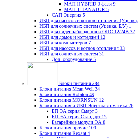
МАП HYBRID 3 фазы
9
МАП TITANATOR
5
САП Энергия
5
ИБП для насосов и котлов отопления (Уценка,
ИБП для солнечных систем (Уценка, Б/У)
1
ИБП для видеонаблюдения и ОПС 12/24В
32
ИБП для домов и коттеджей
12
ИБП для компьютеров
7
ИБП для насосов и котлов отопления
33
ИБП для солнечных систем
31
Доп. оборудование
5
Блоки питания
284
Блоки питания Mean Well
34
Блоки питания Robiton
49
Блоки питания MORNSUN
12
Блоки питания и ИБП Энергоавтоматика
26
БП ЭА серия Смарт
3
БП ЭА серия Стандарт
15
Батарейные модули ЭА
8
Блоки питания прочие
109
Блоки питания Rexant
4