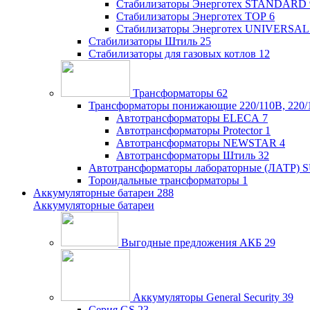
Стабилизаторы Энерготех STANDARD
Стабилизаторы Энерготех TOP
6
Стабилизаторы Энерготех UNIVERSAL
Стабилизаторы Штиль
25
Стабилизаторы для газовых котлов
12
Трансформаторы
62
Трансформаторы понижающие 220/110В, 220/
Автотрансформаторы ELECA
7
Автотрансформаторы Protector
1
Автотрансформаторы NEWSTAR
4
Автотрансформаторы Штиль
32
Автотрансформаторы лабораторные (ЛАТР)
Тороидальные трансформаторы
1
Аккумуляторные батареи
288
Аккумуляторные батареи
Выгодные предложения АКБ
29
Аккумуляторы General Security
39
Серия GS
23