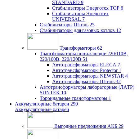
STANDARD
9
Стабилизаторы Энерготех TOP
6
Стабилизаторы Энерготех
UNIVERSAL
7
Стабилизаторы Штиль
25
Стабилизаторы для газовых котлов
12
Трансформаторы
62
Трансформаторы понижающие 220/110В,
220/100В, 220/120В
51
Автотрансформаторы ELECA
7
Автотрансформаторы Protector
1
Автотрансформаторы NEWSTAR
4
Автотрансформаторы Штиль
32
Автотрансформаторы лабораторные (ЛАТР)
SUNTEK
10
Тороидальные трансформаторы
1
Аккумуляторные батареи
290
Аккумуляторные батареи
Выгодные предложения АКБ
29