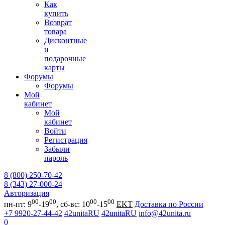
Как
купить
Возврат
товара
Дисконтные
и
подарочные
карты
Форумы
Форумы
Мой
кабинет
Мой
кабинет
Войти
Регистрация
Забыли
пароль
8 (800) 250-70-42
8 (343) 27-000-24
Авторизация
00
00
00
00
пн-пт: 9
-19
, сб-вс: 10
-15
EKT
Доставка по России
+7 9920-27-44-42
42unitaRU
42unitaRU
info@42unita.ru
0