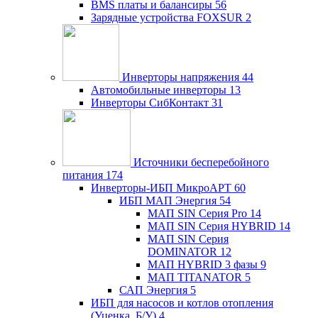
BMS платы и балансиры
56
Зарядные устройства FOXSUR
2
Инверторы напряжения
44
Автомобильные инверторы
13
Инверторы СибКонтакт
31
Источники бесперебойного
питания
174
Инверторы-ИБП МикроАРТ
60
ИБП МАП Энергия
54
МАП SIN Серия Pro
14
МАП SIN Серия HYBRID
14
МАП SIN Серия
DOMINATOR
12
МАП HYBRID 3 фазы
9
МАП TITANATOR
5
САП Энергия
5
ИБП для насосов и котлов отопления
(Уценка, Б/У)
4