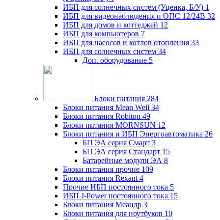
ИБП для солнечных систем (Уценка, Б/У)
1
ИБП для видеонаблюдения и ОПС 12/24В
32
ИБП для домов и коттеджей
12
ИБП для компьютеров
7
ИБП для насосов и котлов отопления
33
ИБП для солнечных систем
34
Доп. оборудование
5
Блоки питания
284
Блоки питания Mean Well
34
Блоки питания Robiton
49
Блоки питания MORNSUN
12
Блоки питания и ИБП Энергоавтоматика
26
БП ЭА серия Смарт
3
БП ЭА серия Стандарт
15
Батарейные модули ЭА
8
Блоки питания прочие
109
Блоки питания Rexant
4
Прочие ИБП постоянного тока
5
ИБП J-Power постоянного тока
15
Блоки питания Меандр
3
Блоки питания для ноутбуков
10