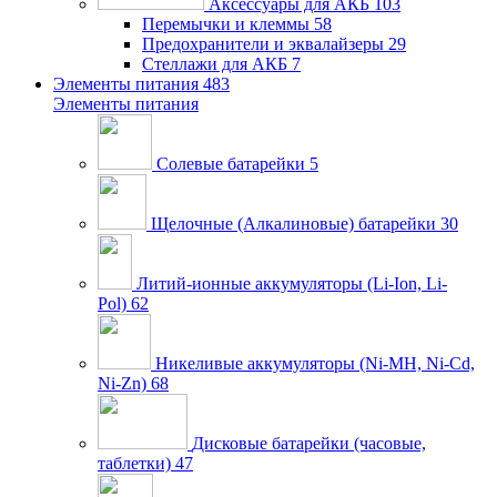
Аксессуары для АКБ
103
Перемычки и клеммы
58
Предохранители и эквалайзеры
29
Стеллажи для АКБ
7
Элементы питания
483
Элементы питания
Солевые батарейки
5
Щелочные (Алкалиновые) батарейки
30
Литий-ионные аккумуляторы (Li-Ion, Li-
Pol)
62
Никеливые аккумуляторы (Ni-MH, Ni-Cd,
Ni-Zn)
68
Дисковые батарейки (часовые,
таблетки)
47