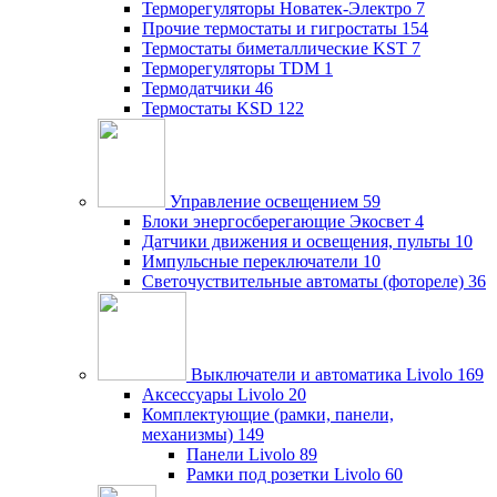
Терморегуляторы Новатек-Электро
7
Прочие термостаты и гигростаты
154
Термостаты биметаллические KST
7
Терморегуляторы TDM
1
Термодатчики
46
Термостаты KSD
122
Управление освещением
59
Блоки энергосберегающие Экосвет
4
Датчики движения и освещения, пульты
10
Импульсные переключатели
10
Светочуствительные автоматы (фотореле)
36
Выключатели и автоматика Livolo
169
Аксессуары Livolo
20
Комплектующие (рамки, панели,
механизмы)
149
Панели Livolo
89
Рамки под розетки Livolo
60