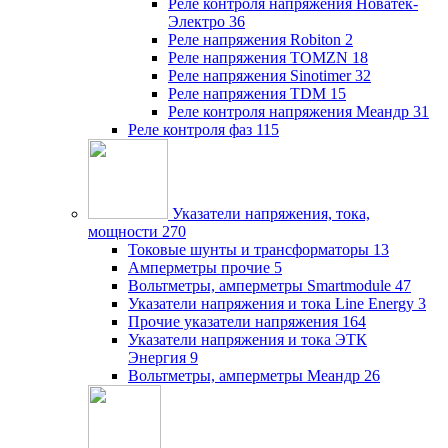
Реле контроля напряжения Новатек-
Электро
36
Реле напряжения Robiton
2
Реле напряжения TOMZN
18
Реле напряжения Sinotimer
32
Реле напряжения TDM
15
Реле контроля напряжения Меандр
31
Реле контроля фаз
115
Указатели напряжения, тока,
мощности
270
Токовые шунты и трансформаторы
13
Амперметры прочие
5
Вольтметры, амперметры Smartmodule
47
Указатели напряжения и тока Line Energy
3
Прочие указатели напряжения
164
Указатели напряжения и тока ЭТК
Энергия
9
Вольтметры, амперметры Меандр
26