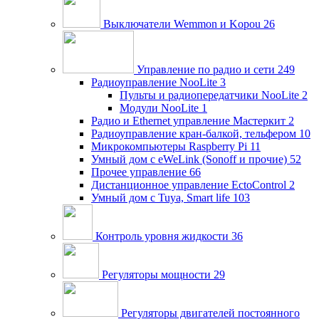
Выключатели Wemmon и Kopou
26
Управление по радио и сети
249
Радиоуправление NooLite
3
Пульты и радиопередатчики NooLite
2
Модули NooLite
1
Радио и Ethernet управление Мастеркит
2
Радиоуправление кран-балкой, тельфером
10
Микрокомпьютеры Raspberry Pi
11
Умный дом c eWeLink (Sonoff и прочие)
52
Прочее управление
66
Дистанционное управление EctoControl
2
Умный дом с Tuya, Smart life
103
Контроль уровня жидкости
36
Регуляторы мощности
29
Регуляторы двигателей постоянного