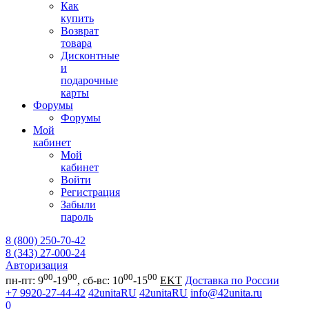
Как
купить
Возврат
товара
Дисконтные
и
подарочные
карты
Форумы
Форумы
Мой
кабинет
Мой
кабинет
Войти
Регистрация
Забыли
пароль
8 (800) 250-70-42
8 (343) 27-000-24
Авторизация
00
00
00
00
пн-пт: 9
-19
, сб-вс: 10
-15
EKT
Доставка по России
+7 9920-27-44-42
42unitaRU
42unitaRU
info@42unita.ru
0