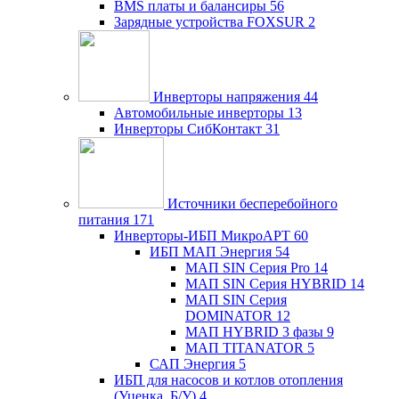
BMS платы и балансиры
56
Зарядные устройства FOXSUR
2
Инверторы напряжения
44
Автомобильные инверторы
13
Инверторы СибКонтакт
31
Источники бесперебойного
питания
171
Инверторы-ИБП МикроАРТ
60
ИБП МАП Энергия
54
МАП SIN Серия Pro
14
МАП SIN Серия HYBRID
14
МАП SIN Серия
DOMINATOR
12
МАП HYBRID 3 фазы
9
МАП TITANATOR
5
САП Энергия
5
ИБП для насосов и котлов отопления
(Уценка, Б/У)
4