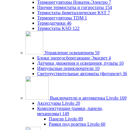
Терморегуляторы Новатек-Электро
7
Прочие термостаты и гигростаты
154
Термостаты биметаллические KST
7
Терморегуляторы TDM
1
Термодатчики
46
Термостаты KSD
122
Управление освещением
59
Блоки энергосберегающие Экосвет
4
Датчики движения и освещения, пульты
10
Импульсные переключатели
10
Светочуствительные автоматы (фотореле)
36
Выключатели и автоматика Livolo
169
Аксессуары Livolo
20
Комплектующие (рамки, панели,
механизмы)
149
Панели Livolo
89
Рамки под розетки Livolo
60