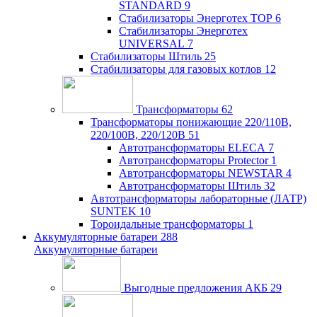
STANDARD
9
Стабилизаторы Энерготех TOP
6
Стабилизаторы Энерготех
UNIVERSAL
7
Стабилизаторы Штиль
25
Стабилизаторы для газовых котлов
12
Трансформаторы
62
Трансформаторы понижающие 220/110В,
220/100В, 220/120В
51
Автотрансформаторы ELECA
7
Автотрансформаторы Protector
1
Автотрансформаторы NEWSTAR
4
Автотрансформаторы Штиль
32
Автотрансформаторы лабораторные (ЛАТР)
SUNTEK
10
Тороидальные трансформаторы
1
Аккумуляторные батареи
288
Аккумуляторные батареи
Выгодные предложения АКБ
29