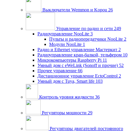
Выключатели Wemmon и Kopou
26
Управление по радио и сети
249
Радиоуправление NooLite
3
Пульты и радиопередатчики NooLite
2
Модули NooLite
1
Радио и Ethernet управление Мастеркит
2
Радиоуправление кран-балкой, тельфером
10
Микрокомпьютеры Raspberry Pi
11
Умный дом c eWeLink (Sonoff и прочие)
52
Прочее управление
66
Дистанционное управление EctoControl
2
Умный дом с Tuya, Smart life
103
Контроль уровня жидкости
36
Регуляторы мощности
29
Регуляторы двигателей постоянного