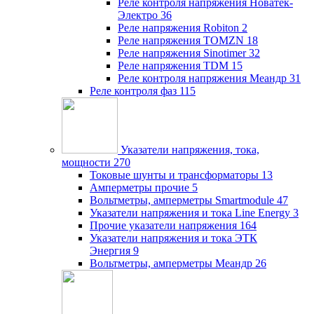
Реле контроля напряжения Новатек-
Электро
36
Реле напряжения Robiton
2
Реле напряжения TOMZN
18
Реле напряжения Sinotimer
32
Реле напряжения TDM
15
Реле контроля напряжения Меандр
31
Реле контроля фаз
115
Указатели напряжения, тока,
мощности
270
Токовые шунты и трансформаторы
13
Амперметры прочие
5
Вольтметры, амперметры Smartmodule
47
Указатели напряжения и тока Line Energy
3
Прочие указатели напряжения
164
Указатели напряжения и тока ЭТК
Энергия
9
Вольтметры, амперметры Меандр
26