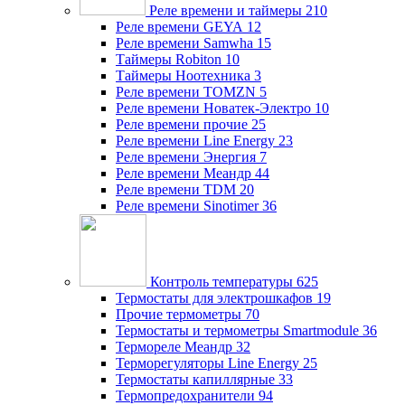
Реле времени и таймеры
210
Реле времени GEYA
12
Реле времени Samwha
15
Таймеры Robiton
10
Таймеры Ноотехника
3
Реле времени TOMZN
5
Реле времени Новатек-Электро
10
Реле времени прочие
25
Реле времени Line Energy
23
Реле времени Энергия
7
Реле времени Меандр
44
Реле времени TDM
20
Реле времени Sinotimer
36
Контроль температуры
625
Термостаты для электрошкафов
19
Прочие термометры
70
Термостаты и термометры Smartmodule
36
Термореле Меандр
32
Терморегуляторы Line Energy
25
Термостаты капиллярные
33
Термопредохранители
94