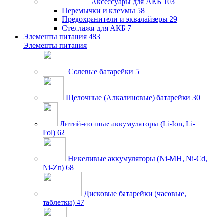
Аксессуары для АКБ
103
Перемычки и клеммы
58
Предохранители и эквалайзеры
29
Стеллажи для АКБ
7
Элементы питания
483
Элементы питания
Солевые батарейки
5
Щелочные (Алкалиновые) батарейки
30
Литий-ионные аккумуляторы (Li-Ion, Li-
Pol)
62
Никеливые аккумуляторы (Ni-MH, Ni-Cd,
Ni-Zn)
68
Дисковые батарейки (часовые,
таблетки)
47