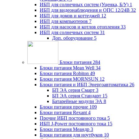
ИБП для солнечных систем (Уценка, Б/У)
1
ИБП для видеонаблюдения и ОПС 12/24В
32
ИБП для домов и коттеджей
12
ИБП для компьютеров
7
ИБП для насосов и котлов отопления
33
ИБП для солнечных систем
31
Доп. оборудование
5
Блоки питания
284
Блоки питания Mean Well
34
Блоки питания Robiton
49
Блоки питания MORNSUN
12
Блоки питания и ИБП Энергоавтоматика
26
БП ЭА серия Смарт
3
БП ЭА серия Стандарт
15
Батарейные модули ЭА
8
Блоки питания прочие
109
Блоки питания Rexant
4
Прочие ИБП постоянного тока
5
ИБП J-Power постоянного тока
15
Блоки питания Меандр
3
Блоки питания для ноутбуков
10