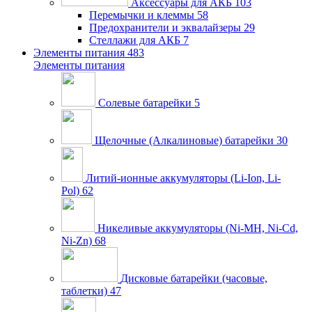
Аксессуары для АКБ
103
Перемычки и клеммы
58
Предохранители и эквалайзеры
29
Стеллажи для АКБ
7
Элементы питания
483
Элементы питания
Солевые батарейки
5
Щелочные (Алкалиновые) батарейки
30
Литий-ионные аккумуляторы (Li-Ion, Li-
Pol)
62
Никеливые аккумуляторы (Ni-MH, Ni-Cd,
Ni-Zn)
68
Дисковые батарейки (часовые,
таблетки)
47