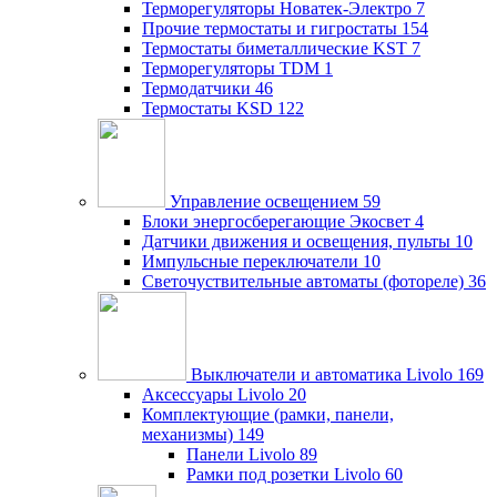
Терморегуляторы Новатек-Электро
7
Прочие термостаты и гигростаты
154
Термостаты биметаллические KST
7
Терморегуляторы TDM
1
Термодатчики
46
Термостаты KSD
122
Управление освещением
59
Блоки энергосберегающие Экосвет
4
Датчики движения и освещения, пульты
10
Импульсные переключатели
10
Светочуствительные автоматы (фотореле)
36
Выключатели и автоматика Livolo
169
Аксессуары Livolo
20
Комплектующие (рамки, панели,
механизмы)
149
Панели Livolo
89
Рамки под розетки Livolo
60