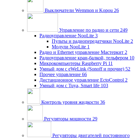
Выключатели Wemmon и Kopou
26
Управление по радио и сети
249
Радиоуправление NooLite
3
Пульты и радиопередатчики NooLite
2
Модули NooLite
1
Радио и Ethernet управление Мастеркит
2
Радиоуправление кран-балкой, тельфером
10
Микрокомпьютеры Raspberry Pi
11
Умный дом c eWeLink (Sonoff и прочие)
52
Прочее управление
66
Дистанционное управление EctoControl
2
Умный дом с Tuya, Smart life
103
Контроль уровня жидкости
36
Регуляторы мощности
29
Регуляторы двигателей постоянного