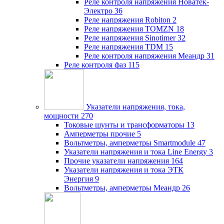
Реле контроля напряжения Новатек-
Электро
36
Реле напряжения Robiton
2
Реле напряжения TOMZN
18
Реле напряжения Sinotimer
32
Реле напряжения TDM
15
Реле контроля напряжения Меандр
31
Реле контроля фаз
115
Указатели напряжения, тока,
мощности
270
Токовые шунты и трансформаторы
13
Амперметры прочие
5
Вольтметры, амперметры Smartmodule
47
Указатели напряжения и тока Line Energy
3
Прочие указатели напряжения
164
Указатели напряжения и тока ЭТК
Энергия
9
Вольтметры, амперметры Меандр
26