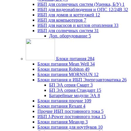
ИБП для солнечных систем (Уценка, Б/У)
1
ИБП для видеонаблюдения и ОПС 12/24В
32
ИБП для домов и коттеджей
12
ИБП для компьютеров
7
ИБП для насосов и котлов отопления
33
ИБП для солнечных систем
31
Доп. оборудование
5
Блоки питания
284
Блоки питания Mean Well
34
Блоки питания Robiton
49
Блоки питания MORNSUN
12
Блоки питания и ИБП Энергоавтоматика
26
БП ЭА серия Смарт
3
БП ЭА серия Стандарт
15
Батарейные модули ЭА
8
Блоки питания прочие
109
Блоки питания Rexant
4
Прочие ИБП постоянного тока
5
ИБП J-Power постоянного тока
15
Блоки питания Меандр
3
Блоки питания для ноутбуков
10