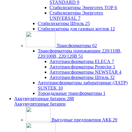
STANDARD
9
Стабилизаторы Энерготех TOP
6
Стабилизаторы Энерготех
UNIVERSAL
7
Стабилизаторы Штиль
25
Стабилизаторы для газовых котлов
12
Трансформаторы
62
Трансформаторы понижающие 220/110В,
220/100В, 220/120В
51
Автотрансформаторы ELECA
7
Автотрансформаторы Protector
1
Автотрансформаторы NEWSTAR
4
Автотрансформаторы Штиль
32
Автотрансформаторы лабораторные (ЛАТР)
SUNTEK
10
Тороидальные трансформаторы
1
Аккумуляторные батареи
288
Аккумуляторные батареи
Выгодные предложения АКБ
29