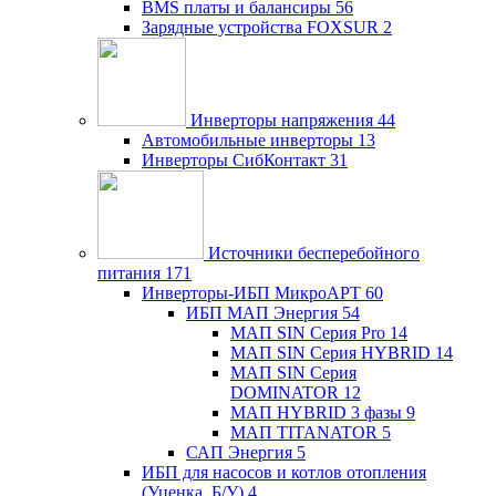
BMS платы и балансиры
56
Зарядные устройства FOXSUR
2
Инверторы напряжения
44
Автомобильные инверторы
13
Инверторы СибКонтакт
31
Источники бесперебойного
питания
171
Инверторы-ИБП МикроАРТ
60
ИБП МАП Энергия
54
МАП SIN Серия Pro
14
МАП SIN Серия HYBRID
14
МАП SIN Серия
DOMINATOR
12
МАП HYBRID 3 фазы
9
МАП TITANATOR
5
САП Энергия
5
ИБП для насосов и котлов отопления
(Уценка, Б/У)
4