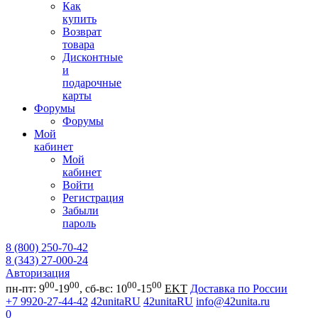
Как
купить
Возврат
товара
Дисконтные
и
подарочные
карты
Форумы
Форумы
Мой
кабинет
Мой
кабинет
Войти
Регистрация
Забыли
пароль
8 (800) 250-70-42
8 (343) 27-000-24
Авторизация
00
00
00
00
пн-пт: 9
-19
, сб-вс: 10
-15
EKT
Доставка по России
+7 9920-27-44-42
42unitaRU
42unitaRU
info@42unita.ru
0