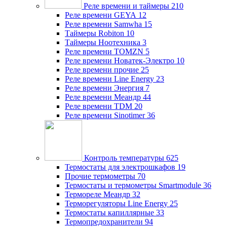
Реле времени и таймеры
210
Реле времени GEYA
12
Реле времени Samwha
15
Таймеры Robiton
10
Таймеры Ноотехника
3
Реле времени TOMZN
5
Реле времени Новатек-Электро
10
Реле времени прочие
25
Реле времени Line Energy
23
Реле времени Энергия
7
Реле времени Меандр
44
Реле времени TDM
20
Реле времени Sinotimer
36
Контроль температуры
625
Термостаты для электрошкафов
19
Прочие термометры
70
Термостаты и термометры Smartmodule
36
Термореле Меандр
32
Терморегуляторы Line Energy
25
Термостаты капиллярные
33
Термопредохранители
94