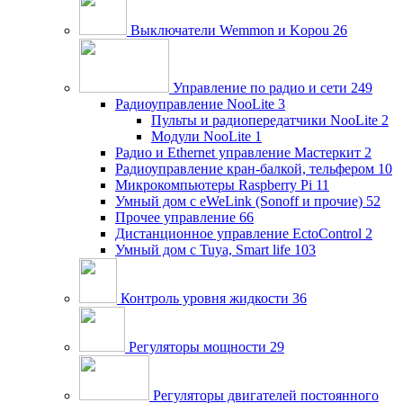
Выключатели Wemmon и Kopou
26
Управление по радио и сети
249
Радиоуправление NooLite
3
Пульты и радиопередатчики NooLite
2
Модули NooLite
1
Радио и Ethernet управление Мастеркит
2
Радиоуправление кран-балкой, тельфером
10
Микрокомпьютеры Raspberry Pi
11
Умный дом c eWeLink (Sonoff и прочие)
52
Прочее управление
66
Дистанционное управление EctoControl
2
Умный дом с Tuya, Smart life
103
Контроль уровня жидкости
36
Регуляторы мощности
29
Регуляторы двигателей постоянного