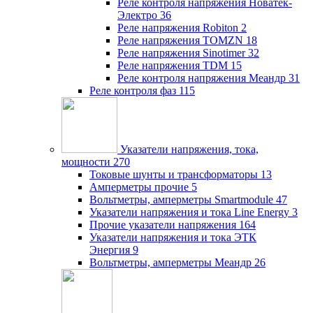
Реле контроля напряжения Новатек-
Электро
36
Реле напряжения Robiton
2
Реле напряжения TOMZN
18
Реле напряжения Sinotimer
32
Реле напряжения TDM
15
Реле контроля напряжения Меандр
31
Реле контроля фаз
115
Указатели напряжения, тока,
мощности
270
Токовые шунты и трансформаторы
13
Амперметры прочие
5
Вольтметры, амперметры Smartmodule
47
Указатели напряжения и тока Line Energy
3
Прочие указатели напряжения
164
Указатели напряжения и тока ЭТК
Энергия
9
Вольтметры, амперметры Меандр
26