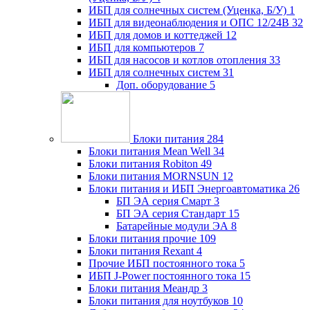
ИБП для солнечных систем (Уценка, Б/У)
1
ИБП для видеонаблюдения и ОПС 12/24В
32
ИБП для домов и коттеджей
12
ИБП для компьютеров
7
ИБП для насосов и котлов отопления
33
ИБП для солнечных систем
31
Доп. оборудование
5
Блоки питания
284
Блоки питания Mean Well
34
Блоки питания Robiton
49
Блоки питания MORNSUN
12
Блоки питания и ИБП Энергоавтоматика
26
БП ЭА серия Смарт
3
БП ЭА серия Стандарт
15
Батарейные модули ЭА
8
Блоки питания прочие
109
Блоки питания Rexant
4
Прочие ИБП постоянного тока
5
ИБП J-Power постоянного тока
15
Блоки питания Меандр
3
Блоки питания для ноутбуков
10