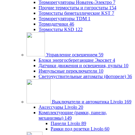
Терморегуляторы Новатек-Электро
7
Прочие термостаты и гигростаты
154
Термостаты биметаллические KST
7
Терморегуляторы TDM
1
Термодатчики
46
Термостаты KSD
122
Управление освещением
59
Блоки энергосберегающие Экосвет
4
Датчики движения и освещения, пульты
10
Импульсные переключатели
10
Светочуствительные автоматы (фотореле)
36
Выключатели и автоматика Livolo
169
Аксессуары Livolo
20
Комплектующие (рамки, панели,
механизмы)
149
Панели Livolo
89
Рамки под розетки Livolo
60