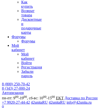
Как
купить
Возврат
товара
Дисконтные
и
подарочные
карты
Форумы
Форумы
Мой
кабинет
Мой
кабинет
Войти
Регистрация
Забыли
пароль
8 (800) 250-70-42
8 (343) 27-000-24
Авторизация
00
00
00
00
пн-пт: 9
-19
, сб-вс: 10
-15
EKT
Доставка по России
+7 9920-27-44-42
42unitaRU
42unitaRU
info@42unita.ru
0