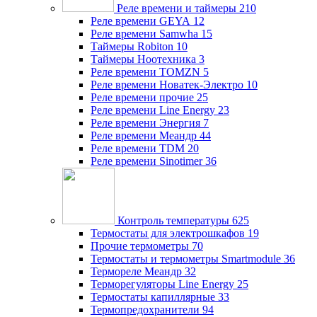
Реле времени и таймеры
210
Реле времени GEYA
12
Реле времени Samwha
15
Таймеры Robiton
10
Таймеры Ноотехника
3
Реле времени TOMZN
5
Реле времени Новатек-Электро
10
Реле времени прочие
25
Реле времени Line Energy
23
Реле времени Энергия
7
Реле времени Меандр
44
Реле времени TDM
20
Реле времени Sinotimer
36
Контроль температуры
625
Термостаты для электрошкафов
19
Прочие термометры
70
Термостаты и термометры Smartmodule
36
Термореле Меандр
32
Терморегуляторы Line Energy
25
Термостаты капиллярные
33
Термопредохранители
94