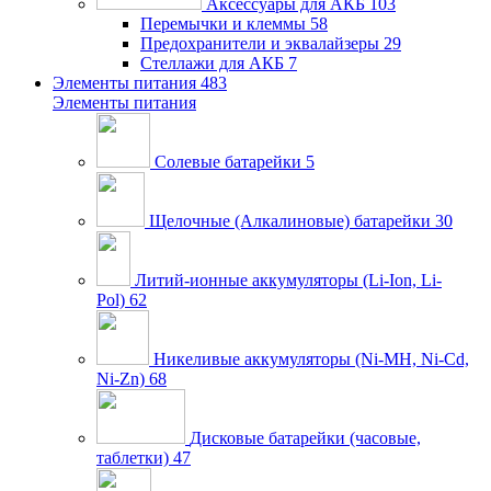
Аксессуары для АКБ
103
Перемычки и клеммы
58
Предохранители и эквалайзеры
29
Стеллажи для АКБ
7
Элементы питания
483
Элементы питания
Солевые батарейки
5
Щелочные (Алкалиновые) батарейки
30
Литий-ионные аккумуляторы (Li-Ion, Li-
Pol)
62
Никеливые аккумуляторы (Ni-MH, Ni-Cd,
Ni-Zn)
68
Дисковые батарейки (часовые,
таблетки)
47