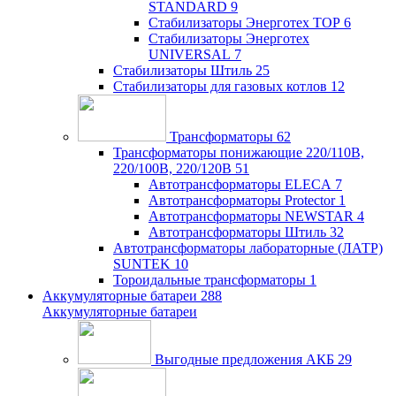
STANDARD
9
Стабилизаторы Энерготех TOP
6
Стабилизаторы Энерготех
UNIVERSAL
7
Стабилизаторы Штиль
25
Стабилизаторы для газовых котлов
12
Трансформаторы
62
Трансформаторы понижающие 220/110В,
220/100В, 220/120В
51
Автотрансформаторы ELECA
7
Автотрансформаторы Protector
1
Автотрансформаторы NEWSTAR
4
Автотрансформаторы Штиль
32
Автотрансформаторы лабораторные (ЛАТР)
SUNTEK
10
Тороидальные трансформаторы
1
Аккумуляторные батареи
288
Аккумуляторные батареи
Выгодные предложения АКБ
29