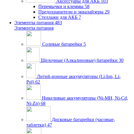
Аксессуары для АКБ
103
Перемычки и клеммы
58
Предохранители и эквалайзеры
29
Стеллажи для АКБ
7
Элементы питания
483
Элементы питания
Солевые батарейки
5
Щелочные (Алкалиновые) батарейки
30
Литий-ионные аккумуляторы (Li-Ion, Li-
Pol)
62
Никеливые аккумуляторы (Ni-MH, Ni-Cd,
Ni-Zn)
68
Дисковые батарейки (часовые,
таблетки)
47