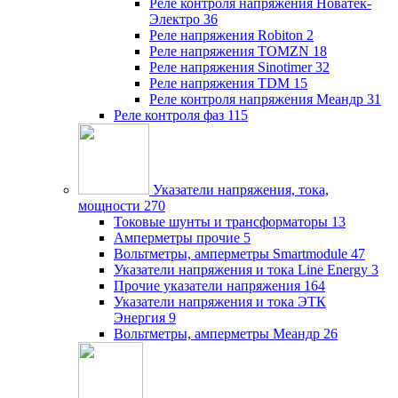
Реле контроля напряжения Новатек-
Электро
36
Реле напряжения Robiton
2
Реле напряжения TOMZN
18
Реле напряжения Sinotimer
32
Реле напряжения TDM
15
Реле контроля напряжения Меандр
31
Реле контроля фаз
115
Указатели напряжения, тока,
мощности
270
Токовые шунты и трансформаторы
13
Амперметры прочие
5
Вольтметры, амперметры Smartmodule
47
Указатели напряжения и тока Line Energy
3
Прочие указатели напряжения
164
Указатели напряжения и тока ЭТК
Энергия
9
Вольтметры, амперметры Меандр
26