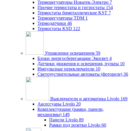
Терморегуляторы Новатек-Электро
7
Прочие термостаты и гигростаты
154
Термостаты биметаллические KST
7
Терморегуляторы TDM
1
Термодатчики
46
Термостаты KSD
122
Управление освещением
59
Блоки энергосберегающие Экосвет
4
Датчики движения и освещения, пульты
10
Импульсные переключатели
10
Светочуствительные автоматы (фотореле)
36
Выключатели и автоматика Livolo
169
Аксессуары Livolo
20
Комплектующие (рамки, панели,
механизмы)
149
Панели Livolo
89
Рамки под розетки Livolo
60