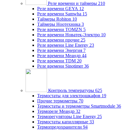
Реле времени и таймеры
210
Реле времени GEYA
12
Реле времени Samwha
15
Таймеры Robiton
10
Таймеры Ноотехника
3
Реле времени TOMZN
5
Реле времени Новатек-Электро
10
Реле времени прочие
25
Реле времени Line Energy
23
Реле времени Энергия
7
Реле времени Меандр
44
Реле времени TDM
20
Реле времени Sinotimer
36
Контроль температуры
625
Термостаты для электрошкафов
19
Прочие термометры
70
Термостаты и термометры Smartmodule
36
Термореле Меандр
32
Терморегуляторы Line Energy
25
Термостаты капиллярные
33
Термопредохранители
94