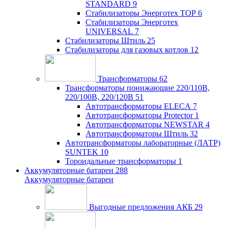
STANDARD
9
Стабилизаторы Энерготех TOP
6
Стабилизаторы Энерготех
UNIVERSAL
7
Стабилизаторы Штиль
25
Стабилизаторы для газовых котлов
12
Трансформаторы
62
Трансформаторы понижающие 220/110В,
220/100В, 220/120В
51
Автотрансформаторы ELECA
7
Автотрансформаторы Protector
1
Автотрансформаторы NEWSTAR
4
Автотрансформаторы Штиль
32
Автотрансформаторы лабораторные (ЛАТР)
SUNTEK
10
Тороидальные трансформаторы
1
Аккумуляторные батареи
288
Аккумуляторные батареи
Выгодные предложения АКБ
29