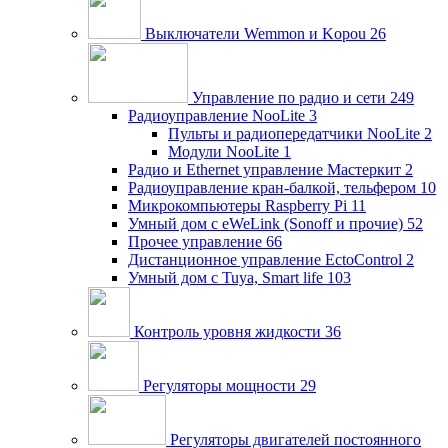
Выключатели Wemmon и Kopou
26
Управление по радио и сети
249
Радиоуправление NooLite
3
Пульты и радиопередатчики NooLite
2
Модули NooLite
1
Радио и Ethernet управление Мастеркит
2
Радиоуправление кран-балкой, тельфером
10
Микрокомпьютеры Raspberry Pi
11
Умный дом c eWeLink (Sonoff и прочие)
52
Прочее управление
66
Дистанционное управление EctoControl
2
Умный дом с Tuya, Smart life
103
Контроль уровня жидкости
36
Регуляторы мощности
29
Регуляторы двигателей постоянного