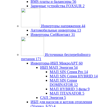
BMS платы и балансиры
56
Зарядные устройства FOXSUR
2
Инверторы напряжения
44
Автомобильные инверторы
13
Инверторы СибКонтакт
31
Источники бесперебойного
питания
171
Инверторы-ИБП МикроАРТ
60
ИБП МАП Энергия
54
МАП SIN Серия Pro
14
МАП SIN Серия HYBRID
14
МАП SIN Серия
DOMINATOR
12
МАП HYBRID 3 фазы
9
МАП TITANATOR
5
САП Энергия
5
ИБП для насосов и котлов отопления
(Уценка, Б/У)
4