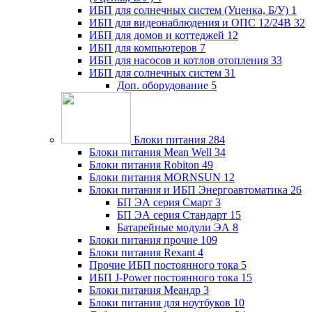
ИБП для солнечных систем (Уценка, Б/У)
1
ИБП для видеонаблюдения и ОПС 12/24В
32
ИБП для домов и коттеджей
12
ИБП для компьютеров
7
ИБП для насосов и котлов отопления
33
ИБП для солнечных систем
31
Доп. оборудование
5
Блоки питания
284
Блоки питания Mean Well
34
Блоки питания Robiton
49
Блоки питания MORNSUN
12
Блоки питания и ИБП Энергоавтоматика
26
БП ЭА серия Смарт
3
БП ЭА серия Стандарт
15
Батарейные модули ЭА
8
Блоки питания прочие
109
Блоки питания Rexant
4
Прочие ИБП постоянного тока
5
ИБП J-Power постоянного тока
15
Блоки питания Меандр
3
Блоки питания для ноутбуков
10