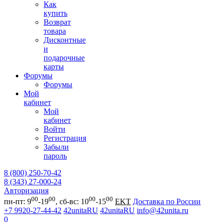
Как
купить
Возврат
товара
Дисконтные
и
подарочные
карты
Форумы
Форумы
Мой
кабинет
Мой
кабинет
Войти
Регистрация
Забыли
пароль
8 (800) 250-70-42
8 (343) 27-000-24
Авторизация
00
00
00
00
пн-пт: 9
-19
, сб-вс: 10
-15
EKT
Доставка по России
+7 9920-27-44-42
42unitaRU
42unitaRU
info@42unita.ru
0