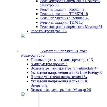
Реле контроля напряжения Новатек-
Электро
36
Реле напряжения Robiton
2
Реле напряжения TOMZN
18
Реле напряжения Sinotimer
32
Реле напряжения TDM
15
Реле контроля напряжения Меандр
31
Реле контроля фаз
115
Указатели напряжения, тока,
мощности
270
Токовые шунты и трансформаторы
13
Амперметры прочие
5
Вольтметры, амперметры Smartmodule
47
Указатели напряжения и тока Line Energy
3
Прочие указатели напряжения
164
Указатели напряжения и тока ЭТК
Энергия
9
Вольтметры, амперметры Меандр
26