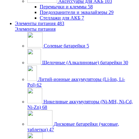
Аксессуары для АКБ
103
Перемычки и клеммы
58
Предохранители и эквалайзеры
29
Стеллажи для АКБ
7
Элементы питания
483
Элементы питания
Солевые батарейки
5
Щелочные (Алкалиновые) батарейки
30
Литий-ионные аккумуляторы (Li-Ion, Li-
Pol)
62
Никеливые аккумуляторы (Ni-MH, Ni-Cd,
Ni-Zn)
68
Дисковые батарейки (часовые,
таблетки)
47