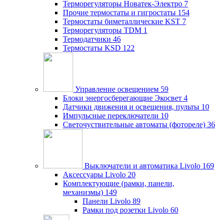
Терморегуляторы Новатек-Электро
7
Прочие термостаты и гигростаты
154
Термостаты биметаллические KST
7
Терморегуляторы TDM
1
Термодатчики
46
Термостаты KSD
122
Управление освещением
59
Блоки энергосберегающие Экосвет
4
Датчики движения и освещения, пульты
10
Импульсные переключатели
10
Светочуствительные автоматы (фотореле)
36
Выключатели и автоматика Livolo
169
Аксессуары Livolo
20
Комплектующие (рамки, панели,
механизмы)
149
Панели Livolo
89
Рамки под розетки Livolo
60