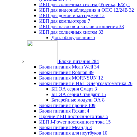
ИБП для солнечных систем (Уценка, Б/У)
1
ИБП для видеонаблюдения и ОПС 12/24В
32
ИБП для домов и коттеджей
12
ИБП для компьютеров
7
ИБП для насосов и котлов отопления
33
ИБП для солнечных систем
33
Доп. оборудование
5
Блоки питания
284
Блоки питания Mean Well
34
Блоки питания Robiton
49
Блоки питания MORNSUN
12
Блоки питания и ИБП Энергоавтоматика
26
БП ЭА серия Смарт
3
БП ЭА серия Стандарт
15
Батарейные модули ЭА
8
Блоки питания прочие
109
Блоки питания Rexant
4
Прочие ИБП постоянного тока
5
ИБП J-Power постоянного тока
15
Блоки питания Меандр
3
Блоки питания для ноутбуков
10