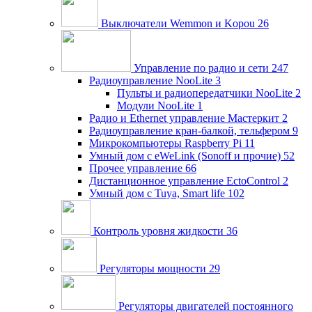
Выключатели Wemmon и Kopou
26
Управление по радио и сети
247
Радиоуправление NooLite
3
Пульты и радиопередатчики NooLite
2
Модули NooLite
1
Радио и Ethernet управление Мастеркит
2
Радиоуправление кран-балкой, тельфером
9
Микрокомпьютеры Raspberry Pi
11
Умный дом c eWeLink (Sonoff и прочие)
52
Прочее управление
66
Дистанционное управление EctoControl
2
Умный дом с Tuya, Smart life
102
Контроль уровня жидкости
36
Регуляторы мощности
29
Регуляторы двигателей постоянного