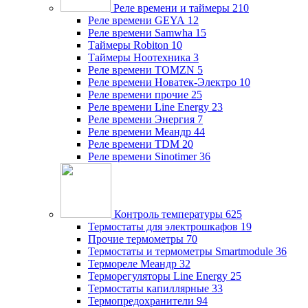
Реле времени и таймеры
210
Реле времени GEYA
12
Реле времени Samwha
15
Таймеры Robiton
10
Таймеры Ноотехника
3
Реле времени TOMZN
5
Реле времени Новатек-Электро
10
Реле времени прочие
25
Реле времени Line Energy
23
Реле времени Энергия
7
Реле времени Меандр
44
Реле времени TDM
20
Реле времени Sinotimer
36
Контроль температуры
625
Термостаты для электрошкафов
19
Прочие термометры
70
Термостаты и термометры Smartmodule
36
Термореле Меандр
32
Терморегуляторы Line Energy
25
Термостаты капиллярные
33
Термопредохранители
94