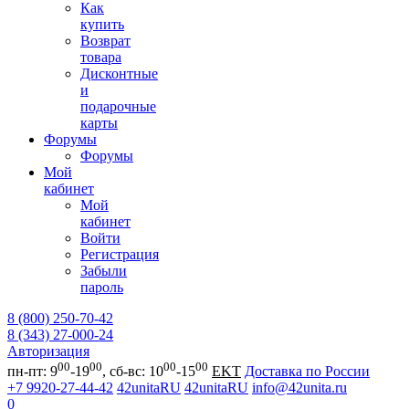
Как
купить
Возврат
товара
Дисконтные
и
подарочные
карты
Форумы
Форумы
Мой
кабинет
Мой
кабинет
Войти
Регистрация
Забыли
пароль
8 (800) 250-70-42
8 (343) 27-000-24
Авторизация
00
00
00
00
пн-пт: 9
-19
, сб-вс: 10
-15
EKT
Доставка по России
+7 9920-27-44-42
42unitaRU
42unitaRU
info@42unita.ru
0