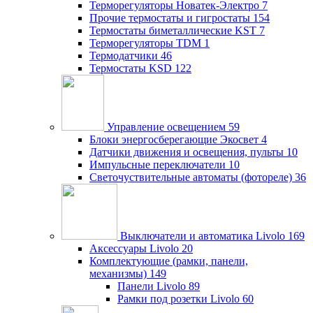
Терморегуляторы Новатек-Электро
7
Прочие термостаты и гигростаты
154
Термостаты биметаллические KST
7
Терморегуляторы TDM
1
Термодатчики
46
Термостаты KSD
122
Управление освещением
59
Блоки энергосберегающие Экосвет
4
Датчики движения и освещения, пульты
10
Импульсные переключатели
10
Светочуствительные автоматы (фотореле)
36
Выключатели и автоматика Livolo
169
Аксессуары Livolo
20
Комплектующие (рамки, панели,
механизмы)
149
Панели Livolo
89
Рамки под розетки Livolo
60