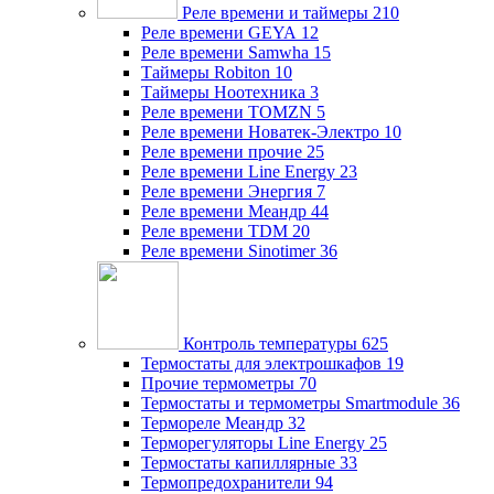
Реле времени и таймеры
210
Реле времени GEYA
12
Реле времени Samwha
15
Таймеры Robiton
10
Таймеры Ноотехника
3
Реле времени TOMZN
5
Реле времени Новатек-Электро
10
Реле времени прочие
25
Реле времени Line Energy
23
Реле времени Энергия
7
Реле времени Меандр
44
Реле времени TDM
20
Реле времени Sinotimer
36
Контроль температуры
625
Термостаты для электрошкафов
19
Прочие термометры
70
Термостаты и термометры Smartmodule
36
Термореле Меандр
32
Терморегуляторы Line Energy
25
Термостаты капиллярные
33
Термопредохранители
94