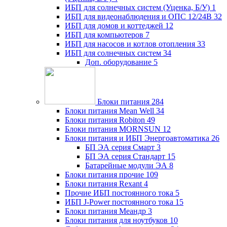
ИБП для солнечных систем (Уценка, Б/У)
1
ИБП для видеонаблюдения и ОПС 12/24В
32
ИБП для домов и коттеджей
12
ИБП для компьютеров
7
ИБП для насосов и котлов отопления
33
ИБП для солнечных систем
34
Доп. оборудование
5
Блоки питания
284
Блоки питания Mean Well
34
Блоки питания Robiton
49
Блоки питания MORNSUN
12
Блоки питания и ИБП Энергоавтоматика
26
БП ЭА серия Смарт
3
БП ЭА серия Стандарт
15
Батарейные модули ЭА
8
Блоки питания прочие
109
Блоки питания Rexant
4
Прочие ИБП постоянного тока
5
ИБП J-Power постоянного тока
15
Блоки питания Меандр
3
Блоки питания для ноутбуков
10