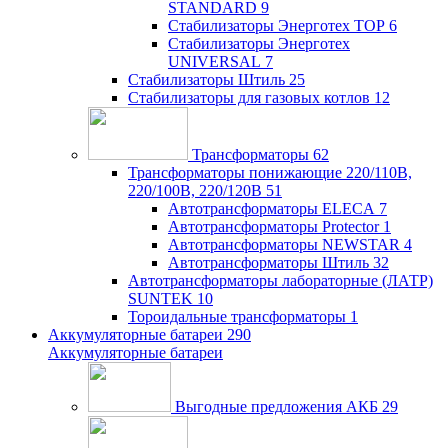
STANDARD
9
Стабилизаторы Энерготех TOP
6
Стабилизаторы Энерготех
UNIVERSAL
7
Стабилизаторы Штиль
25
Стабилизаторы для газовых котлов
12
Трансформаторы
62
Трансформаторы понижающие 220/110В,
220/100В, 220/120В
51
Автотрансформаторы ELECA
7
Автотрансформаторы Protector
1
Автотрансформаторы NEWSTAR
4
Автотрансформаторы Штиль
32
Автотрансформаторы лабораторные (ЛАТР)
SUNTEK
10
Тороидальные трансформаторы
1
Аккумуляторные батареи
290
Аккумуляторные батареи
Выгодные предложения АКБ
29