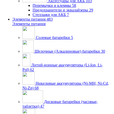
Аксессуары для АКБ
103
Перемычки и клеммы
58
Предохранители и эквалайзеры
29
Стеллажи для АКБ
7
Элементы питания
483
Элементы питания
Солевые батарейки
5
Щелочные (Алкалиновые) батарейки
30
Литий-ионные аккумуляторы (Li-Ion, Li-
Pol)
62
Никеливые аккумуляторы (Ni-MH, Ni-Cd,
Ni-Zn)
68
Дисковые батарейки (часовые,
таблетки)
47