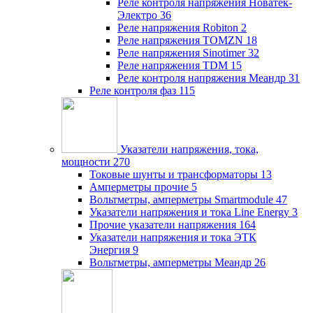
Реле контроля напряжения Новатек-
Электро
36
Реле напряжения Robiton
2
Реле напряжения TOMZN
18
Реле напряжения Sinotimer
32
Реле напряжения TDM
15
Реле контроля напряжения Меандр
31
Реле контроля фаз
115
Указатели напряжения, тока,
мощности
270
Токовые шунты и трансформаторы
13
Амперметры прочие
5
Вольтметры, амперметры Smartmodule
47
Указатели напряжения и тока Line Energy
3
Прочие указатели напряжения
164
Указатели напряжения и тока ЭТК
Энергия
9
Вольтметры, амперметры Меандр
26