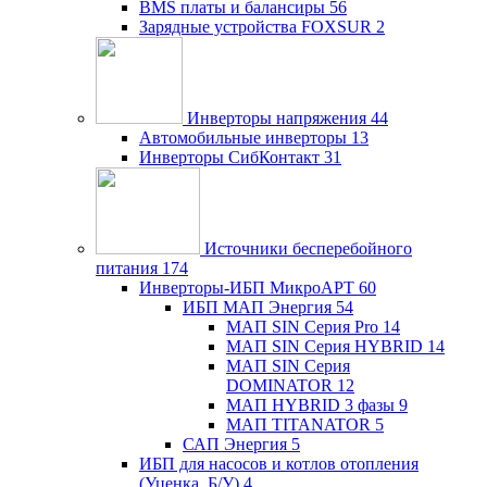
BMS платы и балансиры
56
Зарядные устройства FOXSUR
2
Инверторы напряжения
44
Автомобильные инверторы
13
Инверторы СибКонтакт
31
Источники бесперебойного
питания
174
Инверторы-ИБП МикроАРТ
60
ИБП МАП Энергия
54
МАП SIN Серия Pro
14
МАП SIN Серия HYBRID
14
МАП SIN Серия
DOMINATOR
12
МАП HYBRID 3 фазы
9
МАП TITANATOR
5
САП Энергия
5
ИБП для насосов и котлов отопления
(Уценка, Б/У)
4