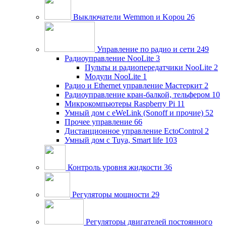
Выключатели Wemmon и Kopou
26
Управление по радио и сети
249
Радиоуправление NooLite
3
Пульты и радиопередатчики NooLite
2
Модули NooLite
1
Радио и Ethernet управление Мастеркит
2
Радиоуправление кран-балкой, тельфером
10
Микрокомпьютеры Raspberry Pi
11
Умный дом c eWeLink (Sonoff и прочие)
52
Прочее управление
66
Дистанционное управление EctoControl
2
Умный дом с Tuya, Smart life
103
Контроль уровня жидкости
36
Регуляторы мощности
29
Регуляторы двигателей постоянного