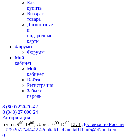
Как
купить
Возврат
товара
Дисконтные
и
подарочные
карты
Форумы
Форумы
Мой
кабинет
Мой
кабинет
Войти
Регистрация
Забыли
пароль
8 (800) 250-70-42
8 (343) 27-000-24
Авторизация
00
00
00
00
пн-пт: 9
-19
, сб-вс: 10
-15
EKT
Доставка по России
+7 9920-27-44-42
42unitaRU
42unitaRU
info@42unita.ru
0