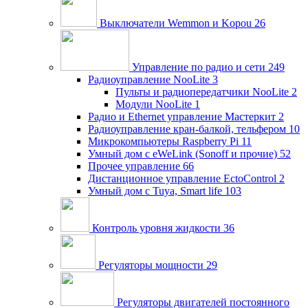
Выключатели Wemmon и Kopou
26
Управление по радио и сети
249
Радиоуправление NooLite
3
Пульты и радиопередатчики NooLite
2
Модули NooLite
1
Радио и Ethernet управление Мастеркит
2
Радиоуправление кран-балкой, тельфером
10
Микрокомпьютеры Raspberry Pi
11
Умный дом c eWeLink (Sonoff и прочие)
52
Прочее управление
66
Дистанционное управление EctoControl
2
Умный дом с Tuya, Smart life
103
Контроль уровня жидкости
36
Регуляторы мощности
29
Регуляторы двигателей постоянного