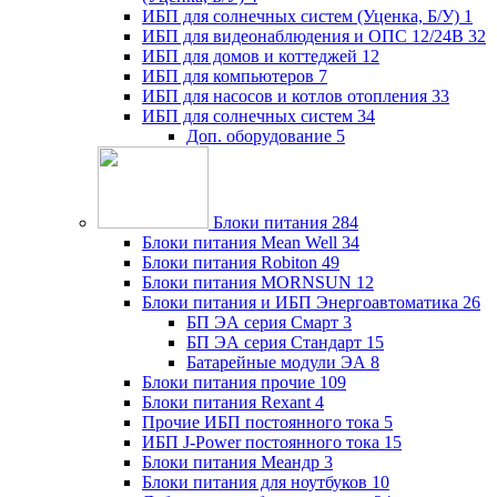
ИБП для солнечных систем (Уценка, Б/У)
1
ИБП для видеонаблюдения и ОПС 12/24В
32
ИБП для домов и коттеджей
12
ИБП для компьютеров
7
ИБП для насосов и котлов отопления
33
ИБП для солнечных систем
34
Доп. оборудование
5
Блоки питания
284
Блоки питания Mean Well
34
Блоки питания Robiton
49
Блоки питания MORNSUN
12
Блоки питания и ИБП Энергоавтоматика
26
БП ЭА серия Смарт
3
БП ЭА серия Стандарт
15
Батарейные модули ЭА
8
Блоки питания прочие
109
Блоки питания Rexant
4
Прочие ИБП постоянного тока
5
ИБП J-Power постоянного тока
15
Блоки питания Меандр
3
Блоки питания для ноутбуков
10