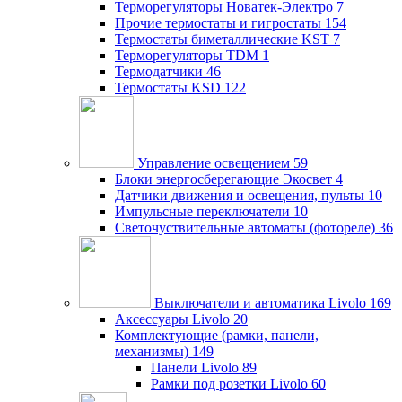
Терморегуляторы Новатек-Электро
7
Прочие термостаты и гигростаты
154
Термостаты биметаллические KST
7
Терморегуляторы TDM
1
Термодатчики
46
Термостаты KSD
122
Управление освещением
59
Блоки энергосберегающие Экосвет
4
Датчики движения и освещения, пульты
10
Импульсные переключатели
10
Светочуствительные автоматы (фотореле)
36
Выключатели и автоматика Livolo
169
Аксессуары Livolo
20
Комплектующие (рамки, панели,
механизмы)
149
Панели Livolo
89
Рамки под розетки Livolo
60