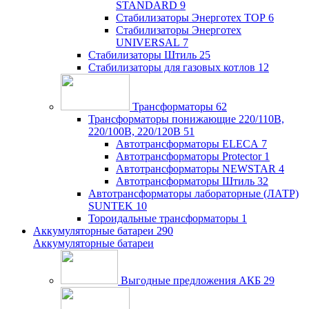
STANDARD
9
Стабилизаторы Энерготех TOP
6
Стабилизаторы Энерготех
UNIVERSAL
7
Стабилизаторы Штиль
25
Стабилизаторы для газовых котлов
12
Трансформаторы
62
Трансформаторы понижающие 220/110В,
220/100В, 220/120В
51
Автотрансформаторы ELECA
7
Автотрансформаторы Protector
1
Автотрансформаторы NEWSTAR
4
Автотрансформаторы Штиль
32
Автотрансформаторы лабораторные (ЛАТР)
SUNTEK
10
Тороидальные трансформаторы
1
Аккумуляторные батареи
290
Аккумуляторные батареи
Выгодные предложения АКБ
29