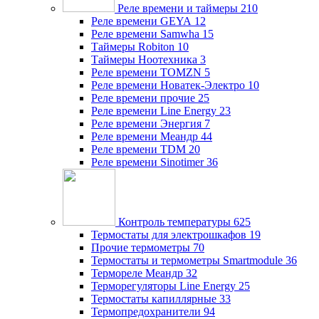
Реле времени и таймеры
210
Реле времени GEYA
12
Реле времени Samwha
15
Таймеры Robiton
10
Таймеры Ноотехника
3
Реле времени TOMZN
5
Реле времени Новатек-Электро
10
Реле времени прочие
25
Реле времени Line Energy
23
Реле времени Энергия
7
Реле времени Меандр
44
Реле времени TDM
20
Реле времени Sinotimer
36
Контроль температуры
625
Термостаты для электрошкафов
19
Прочие термометры
70
Термостаты и термометры Smartmodule
36
Термореле Меандр
32
Терморегуляторы Line Energy
25
Термостаты капиллярные
33
Термопредохранители
94