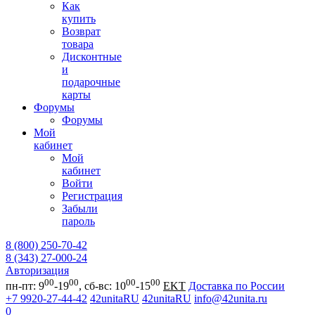
Как
купить
Возврат
товара
Дисконтные
и
подарочные
карты
Форумы
Форумы
Мой
кабинет
Мой
кабинет
Войти
Регистрация
Забыли
пароль
8 (800) 250-70-42
8 (343) 27-000-24
Авторизация
00
00
00
00
пн-пт: 9
-19
, сб-вс: 10
-15
EKT
Доставка по России
+7 9920-27-44-42
42unitaRU
42unitaRU
info@42unita.ru
0