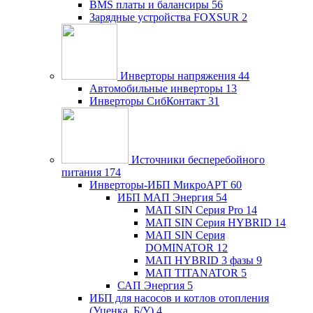
BMS платы и балансиры
56
Зарядные устройства FOXSUR
2
Инверторы напряжения
44
Автомобильные инверторы
13
Инверторы СибКонтакт
31
Источники бесперебойного
питания
174
Инверторы-ИБП МикроАРТ
60
ИБП МАП Энергия
54
МАП SIN Серия Pro
14
МАП SIN Серия HYBRID
14
МАП SIN Серия
DOMINATOR
12
МАП HYBRID 3 фазы
9
МАП TITANATOR
5
САП Энергия
5
ИБП для насосов и котлов отопления
(Уценка, Б/У)
4