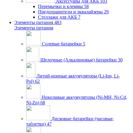
Аксессуары для АКБ
103
Перемычки и клеммы
58
Предохранители и эквалайзеры
29
Стеллажи для АКБ
7
Элементы питания
483
Элементы питания
Солевые батарейки
5
Щелочные (Алкалиновые) батарейки
30
Литий-ионные аккумуляторы (Li-Ion, Li-
Pol)
62
Никеливые аккумуляторы (Ni-MH, Ni-Cd,
Ni-Zn)
68
Дисковые батарейки (часовые,
таблетки)
47