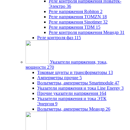
Реле контроля напряжения Новатек-
Электро
36
Реле напряжения Robiton
2
Реле напряжения TOMZN
18
Реле напряжения Sinotimer
32
Реле напряжения TDM
15
Реле контроля напряжения Меандр
31
Реле контроля фаз
115
Указатели напряжения, тока,
мощности
270
Токовые шунты и трансформаторы
13
Амперметры прочие
5
Вольтметры, амперметры Smartmodule
47
Указатели напряжения и тока Line Energy
3
Прочие указатели напряжения
164
Указатели напряжения и тока ЭТК
Энергия
9
Вольтметры, амперметры Меандр
26