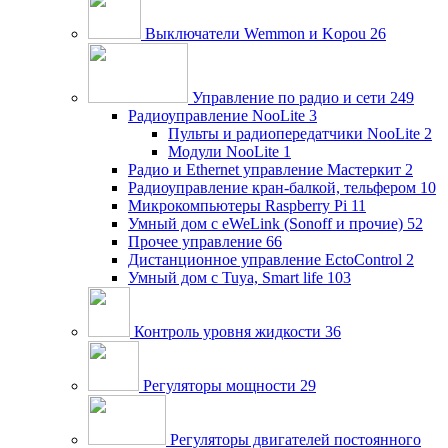
Выключатели Wemmon и Kopou
26
Управление по радио и сети
249
Радиоуправление NooLite
3
Пульты и радиопередатчики NooLite
2
Модули NooLite
1
Радио и Ethernet управление Мастеркит
2
Радиоуправление кран-балкой, тельфером
10
Микрокомпьютеры Raspberry Pi
11
Умный дом c eWeLink (Sonoff и прочие)
52
Прочее управление
66
Дистанционное управление EctoControl
2
Умный дом с Tuya, Smart life
103
Контроль уровня жидкости
36
Регуляторы мощности
29
Регуляторы двигателей постоянного