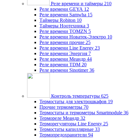
Реле времени и таймеры
210
Реле времени GEYA
12
Реле времени Samwha
15
Таймеры Robiton
10
Таймеры Ноотехника
3
Реле времени TOMZN
5
Реле времени Новатек-Электро
10
Реле времени прочие
25
Реле времени Line Energy
23
Реле времени Энергия
7
Реле времени Меандр
44
Реле времени TDM
20
Реле времени Sinotimer
36
Контроль температуры
625
Термостаты для электрошкафов
19
Прочие термометры
70
Термостаты и термометры Smartmodule
36
Термореле Меандр
32
Терморегуляторы Line Energy
25
Термостаты капиллярные
33
Термопредохранители
94