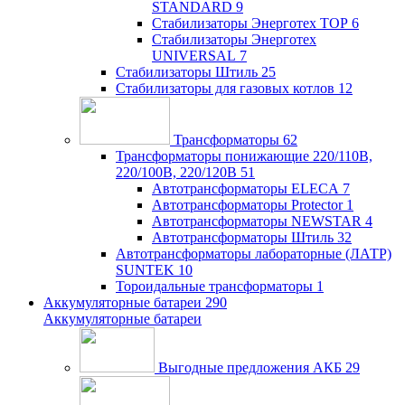
STANDARD
9
Стабилизаторы Энерготех TOP
6
Стабилизаторы Энерготех
UNIVERSAL
7
Стабилизаторы Штиль
25
Стабилизаторы для газовых котлов
12
Трансформаторы
62
Трансформаторы понижающие 220/110В,
220/100В, 220/120В
51
Автотрансформаторы ELECA
7
Автотрансформаторы Protector
1
Автотрансформаторы NEWSTAR
4
Автотрансформаторы Штиль
32
Автотрансформаторы лабораторные (ЛАТР)
SUNTEK
10
Тороидальные трансформаторы
1
Аккумуляторные батареи
290
Аккумуляторные батареи
Выгодные предложения АКБ
29