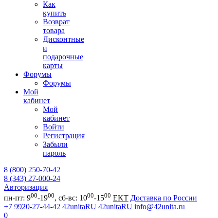
Как
купить
Возврат
товара
Дисконтные
и
подарочные
карты
Форумы
Форумы
Мой
кабинет
Мой
кабинет
Войти
Регистрация
Забыли
пароль
8 (800) 250-70-42
8 (343) 27-000-24
Авторизация
00
00
00
00
пн-пт: 9
-19
, сб-вс: 10
-15
EKT
Доставка по России
+7 9920-27-44-42
42unitaRU
42unitaRU
info@42unita.ru
0