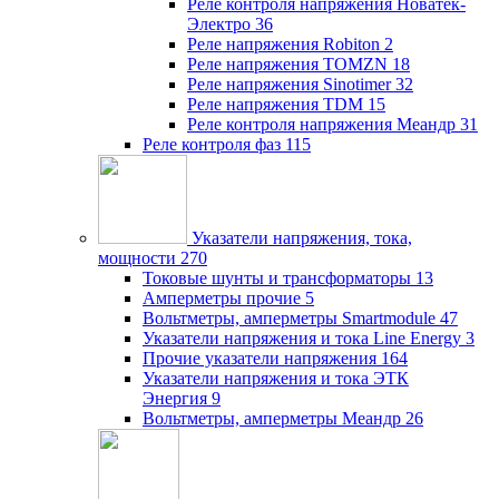
Реле контроля напряжения Новатек-
Электро
36
Реле напряжения Robiton
2
Реле напряжения TOMZN
18
Реле напряжения Sinotimer
32
Реле напряжения TDM
15
Реле контроля напряжения Меандр
31
Реле контроля фаз
115
Указатели напряжения, тока,
мощности
270
Токовые шунты и трансформаторы
13
Амперметры прочие
5
Вольтметры, амперметры Smartmodule
47
Указатели напряжения и тока Line Energy
3
Прочие указатели напряжения
164
Указатели напряжения и тока ЭТК
Энергия
9
Вольтметры, амперметры Меандр
26