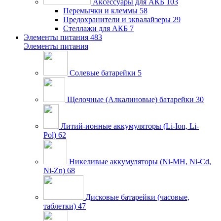
Аксессуары для АКБ
103
Перемычки и клеммы
58
Предохранители и эквалайзеры
29
Стеллажи для АКБ
7
Элементы питания
483
Элементы питания
Солевые батарейки
5
Щелочные (Алкалиновые) батарейки
30
Литий-ионные аккумуляторы (Li-Ion, Li-
Pol)
62
Никеливые аккумуляторы (Ni-MH, Ni-Cd,
Ni-Zn)
68
Дисковые батарейки (часовые,
таблетки)
47