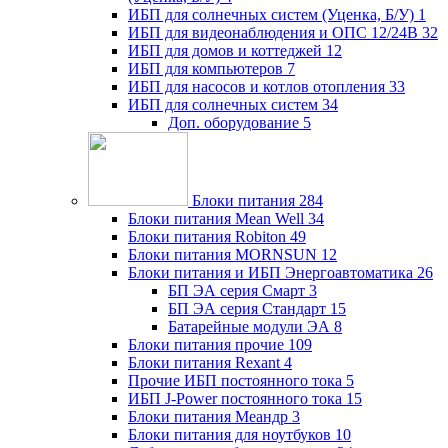
ИБП для солнечных систем (Уценка, Б/У)
1
ИБП для видеонаблюдения и ОПС 12/24В
32
ИБП для домов и коттеджей
12
ИБП для компьютеров
7
ИБП для насосов и котлов отопления
33
ИБП для солнечных систем
34
Доп. оборудование
5
Блоки питания
284
Блоки питания Mean Well
34
Блоки питания Robiton
49
Блоки питания MORNSUN
12
Блоки питания и ИБП Энергоавтоматика
26
БП ЭА серия Смарт
3
БП ЭА серия Стандарт
15
Батарейные модули ЭА
8
Блоки питания прочие
109
Блоки питания Rexant
4
Прочие ИБП постоянного тока
5
ИБП J-Power постоянного тока
15
Блоки питания Меандр
3
Блоки питания для ноутбуков
10