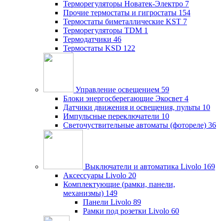
Терморегуляторы Новатек-Электро
7
Прочие термостаты и гигростаты
154
Термостаты биметаллические KST
7
Терморегуляторы TDM
1
Термодатчики
46
Термостаты KSD
122
Управление освещением
59
Блоки энергосберегающие Экосвет
4
Датчики движения и освещения, пульты
10
Импульсные переключатели
10
Светочуствительные автоматы (фотореле)
36
Выключатели и автоматика Livolo
169
Аксессуары Livolo
20
Комплектующие (рамки, панели,
механизмы)
149
Панели Livolo
89
Рамки под розетки Livolo
60