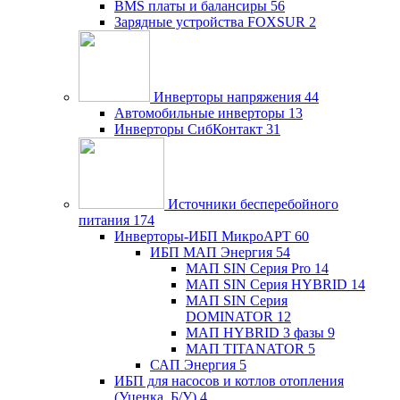
BMS платы и балансиры
56
Зарядные устройства FOXSUR
2
Инверторы напряжения
44
Автомобильные инверторы
13
Инверторы СибКонтакт
31
Источники бесперебойного
питания
174
Инверторы-ИБП МикроАРТ
60
ИБП МАП Энергия
54
МАП SIN Серия Pro
14
МАП SIN Серия HYBRID
14
МАП SIN Серия
DOMINATOR
12
МАП HYBRID 3 фазы
9
МАП TITANATOR
5
САП Энергия
5
ИБП для насосов и котлов отопления
(Уценка, Б/У)
4