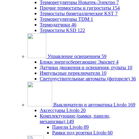
Терморегуляторы Новатек-Электро
7
Прочие термостаты и гигростаты
154
Термостаты биметаллические KST
7
Терморегуляторы TDM
1
Термодатчики
46
Термостаты KSD
122
Управление освещением
59
Блоки энергосберегающие Экосвет
4
Датчики движения и освещения, пульты
10
Импульсные переключатели
10
Светочуствительные автоматы (фотореле)
36
Выключатели и автоматика Livolo
169
Аксессуары Livolo
20
Комплектующие (рамки, панели,
механизмы)
149
Панели Livolo
89
Рамки под розетки Livolo
60