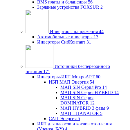
BMS платы и балансиры
56
Зарядные устройства FOXSUR
2
Инверторы напряжения
44
Автомобильные инверторы
13
Инверторы СибКонтакт
31
Источники бесперебойного
питания
171
Инверторы-ИБП МикроАРТ
60
ИБП МАП Энергия
54
МАП SIN Серия Pro
14
МАП SIN Серия HYBRID
14
МАП SIN Серия
DOMINATOR
12
МАП HYBRID 3 фазы
9
МАП TITANATOR
5
САП Энергия
5
ИБП для насосов и котлов отопления
(Уценка, Б/У)
4