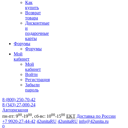
Как
купить
Возврат
товара
Дисконтные
и
подарочные
карты
Форумы
Форумы
Мой
кабинет
Мой
кабинет
Войти
Регистрация
Забыли
пароль
8 (800) 250-70-42
8 (343) 27-000-24
Авторизация
00
00
00
00
пн-пт: 9
-19
, сб-вс: 10
-15
EKT
Доставка по России
+7 9920-27-44-42
42unitaRU
42unitaRU
info@42unita.ru
0