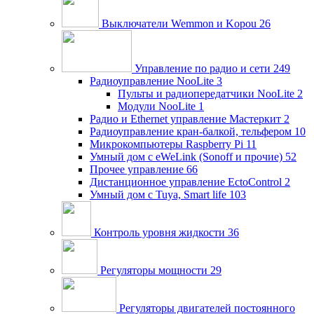
Выключатели Wemmon и Kopou
26
Управление по радио и сети
249
Радиоуправление NooLite
3
Пульты и радиопередатчики NooLite
2
Модули NooLite
1
Радио и Ethernet управление Мастеркит
2
Радиоуправление кран-балкой, тельфером
10
Микрокомпьютеры Raspberry Pi
11
Умный дом c eWeLink (Sonoff и прочие)
52
Прочее управление
66
Дистанционное управление EctoControl
2
Умный дом с Tuya, Smart life
103
Контроль уровня жидкости
36
Регуляторы мощности
29
Регуляторы двигателей постоянного