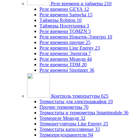
Реле времени и таймеры
210
Реле времени GEYA
12
Реле времени Samwha
15
Таймеры Robiton
10
Таймеры Ноотехника
3
Реле времени TOMZN
5
Реле времени Новатек-Электро
10
Реле времени прочие
25
Реле времени Line Energy
23
Реле времени Энергия
7
Реле времени Меандр
44
Реле времени TDM
20
Реле времени Sinotimer
36
Контроль температуры
625
Термостаты для электрошкафов
19
Прочие термометры
70
Термостаты и термометры Smartmodule
36
Термореле Меандр
32
Терморегуляторы Line Energy
25
Термостаты капиллярные
33
Термопредохранители
94