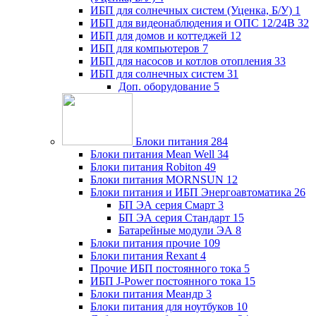
ИБП для солнечных систем (Уценка, Б/У)
1
ИБП для видеонаблюдения и ОПС 12/24В
32
ИБП для домов и коттеджей
12
ИБП для компьютеров
7
ИБП для насосов и котлов отопления
33
ИБП для солнечных систем
31
Доп. оборудование
5
Блоки питания
284
Блоки питания Mean Well
34
Блоки питания Robiton
49
Блоки питания MORNSUN
12
Блоки питания и ИБП Энергоавтоматика
26
БП ЭА серия Смарт
3
БП ЭА серия Стандарт
15
Батарейные модули ЭА
8
Блоки питания прочие
109
Блоки питания Rexant
4
Прочие ИБП постоянного тока
5
ИБП J-Power постоянного тока
15
Блоки питания Меандр
3
Блоки питания для ноутбуков
10