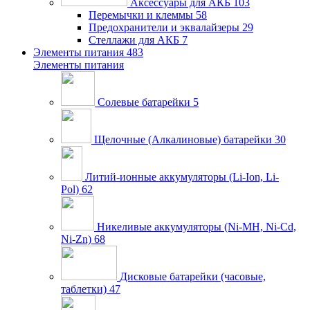
Аксессуары для АКБ
103
Перемычки и клеммы
58
Предохранители и эквалайзеры
29
Стеллажи для АКБ
7
Элементы питания
483
Элементы питания
Солевые батарейки
5
Щелочные (Алкалиновые) батарейки
30
Литий-ионные аккумуляторы (Li-Ion, Li-
Pol)
62
Никеливые аккумуляторы (Ni-MH, Ni-Cd,
Ni-Zn)
68
Дисковые батарейки (часовые,
таблетки)
47