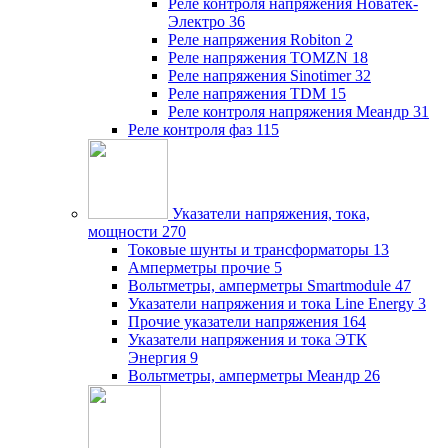
Реле контроля напряжения Новатек-
Электро
36
Реле напряжения Robiton
2
Реле напряжения TOMZN
18
Реле напряжения Sinotimer
32
Реле напряжения TDM
15
Реле контроля напряжения Меандр
31
Реле контроля фаз
115
Указатели напряжения, тока,
мощности
270
Токовые шунты и трансформаторы
13
Амперметры прочие
5
Вольтметры, амперметры Smartmodule
47
Указатели напряжения и тока Line Energy
3
Прочие указатели напряжения
164
Указатели напряжения и тока ЭТК
Энергия
9
Вольтметры, амперметры Меандр
26