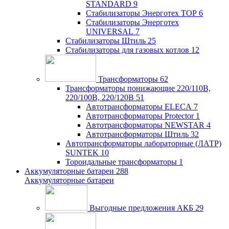
STANDARD
9
Стабилизаторы Энерготех TOP
6
Стабилизаторы Энерготех
UNIVERSAL
7
Стабилизаторы Штиль
25
Стабилизаторы для газовых котлов
12
Трансформаторы
62
Трансформаторы понижающие 220/110В,
220/100В, 220/120В
51
Автотрансформаторы ELECA
7
Автотрансформаторы Protector
1
Автотрансформаторы NEWSTAR
4
Автотрансформаторы Штиль
32
Автотрансформаторы лабораторные (ЛАТР)
SUNTEK
10
Тороидальные трансформаторы
1
Аккумуляторные батареи
288
Аккумуляторные батареи
Выгодные предложения АКБ
29