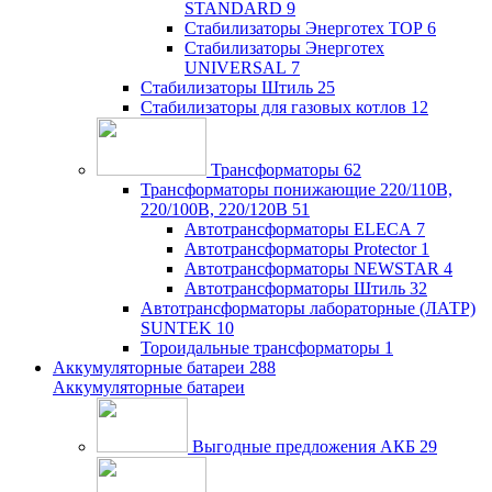
STANDARD
9
Стабилизаторы Энерготех TOP
6
Стабилизаторы Энерготех
UNIVERSAL
7
Стабилизаторы Штиль
25
Стабилизаторы для газовых котлов
12
Трансформаторы
62
Трансформаторы понижающие 220/110В,
220/100В, 220/120В
51
Автотрансформаторы ELECA
7
Автотрансформаторы Protector
1
Автотрансформаторы NEWSTAR
4
Автотрансформаторы Штиль
32
Автотрансформаторы лабораторные (ЛАТР)
SUNTEK
10
Тороидальные трансформаторы
1
Аккумуляторные батареи
288
Аккумуляторные батареи
Выгодные предложения АКБ
29