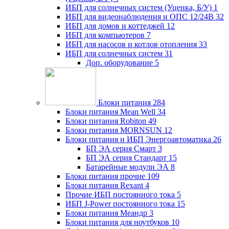
ИБП для солнечных систем (Уценка, Б/У)
1
ИБП для видеонаблюдения и ОПС 12/24В
32
ИБП для домов и коттеджей
12
ИБП для компьютеров
7
ИБП для насосов и котлов отопления
33
ИБП для солнечных систем
31
Доп. оборудование
5
Блоки питания
284
Блоки питания Mean Well
34
Блоки питания Robiton
49
Блоки питания MORNSUN
12
Блоки питания и ИБП Энергоавтоматика
26
БП ЭА серия Смарт
3
БП ЭА серия Стандарт
15
Батарейные модули ЭА
8
Блоки питания прочие
109
Блоки питания Rexant
4
Прочие ИБП постоянного тока
5
ИБП J-Power постоянного тока
15
Блоки питания Меандр
3
Блоки питания для ноутбуков
10