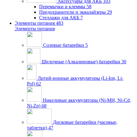
Аксессуары для АКБ
103
Перемычки и клеммы
58
Предохранители и эквалайзеры
29
Стеллажи для АКБ
7
Элементы питания
483
Элементы питания
Солевые батарейки
5
Щелочные (Алкалиновые) батарейки
30
Литий-ионные аккумуляторы (Li-Ion, Li-
Pol)
62
Никеливые аккумуляторы (Ni-MH, Ni-Cd,
Ni-Zn)
68
Дисковые батарейки (часовые,
таблетки)
47