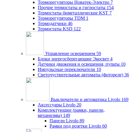
Терморегуляторы Новатек-Электро
7
Прочие термостаты и гигростаты
154
Термостаты биметаллические KST
7
Терморегуляторы TDM
1
Термодатчики
46
Термостаты KSD
122
Управление освещением
59
Блоки энергосберегающие Экосвет
4
Датчики движения и освещения, пульты
10
Импульсные переключатели
10
Светочуствительные автоматы (фотореле)
36
Выключатели и автоматика Livolo
169
Аксессуары Livolo
20
Комплектующие (рамки, панели,
механизмы)
149
Панели Livolo
89
Рамки под розетки Livolo
60