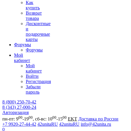
Как
купить
Возврат
товара
Дисконтные
и
подарочные
карты
Форумы
Форумы
Мой
кабинет
Мой
кабинет
Войти
Регистрация
Забыли
пароль
8 (800) 250-70-42
8 (343) 27-000-24
Авторизация
00
00
00
00
пн-пт: 9
-19
, сб-вс: 10
-15
EKT
Доставка по России
+7 9920-27-44-42
42unitaRU
42unitaRU
info@42unita.ru
0