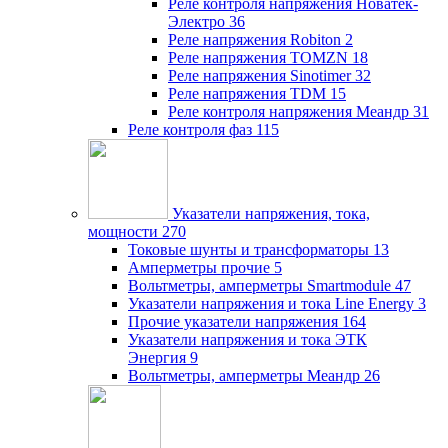
Реле контроля напряжения Новатек-
Электро
36
Реле напряжения Robiton
2
Реле напряжения TOMZN
18
Реле напряжения Sinotimer
32
Реле напряжения TDM
15
Реле контроля напряжения Меандр
31
Реле контроля фаз
115
Указатели напряжения, тока,
мощности
270
Токовые шунты и трансформаторы
13
Амперметры прочие
5
Вольтметры, амперметры Smartmodule
47
Указатели напряжения и тока Line Energy
3
Прочие указатели напряжения
164
Указатели напряжения и тока ЭТК
Энергия
9
Вольтметры, амперметры Меандр
26