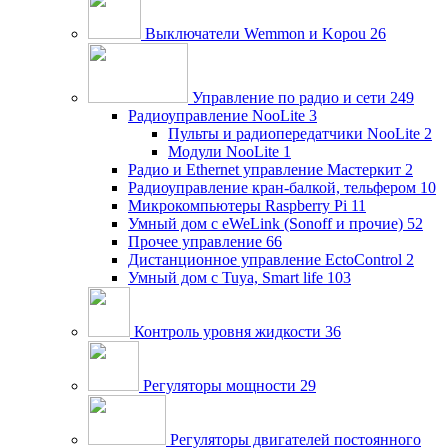
Выключатели Wemmon и Kopou
26
Управление по радио и сети
249
Радиоуправление NooLite
3
Пульты и радиопередатчики NooLite
2
Модули NooLite
1
Радио и Ethernet управление Мастеркит
2
Радиоуправление кран-балкой, тельфером
10
Микрокомпьютеры Raspberry Pi
11
Умный дом c eWeLink (Sonoff и прочие)
52
Прочее управление
66
Дистанционное управление EctoControl
2
Умный дом с Tuya, Smart life
103
Контроль уровня жидкости
36
Регуляторы мощности
29
Регуляторы двигателей постоянного