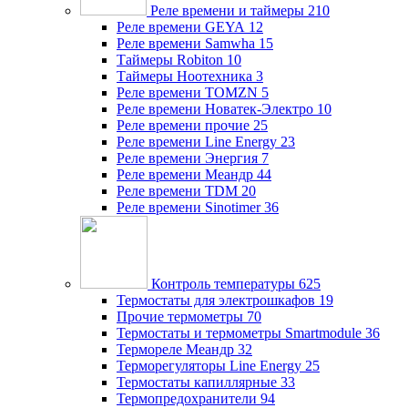
Реле времени и таймеры
210
Реле времени GEYA
12
Реле времени Samwha
15
Таймеры Robiton
10
Таймеры Ноотехника
3
Реле времени TOMZN
5
Реле времени Новатек-Электро
10
Реле времени прочие
25
Реле времени Line Energy
23
Реле времени Энергия
7
Реле времени Меандр
44
Реле времени TDM
20
Реле времени Sinotimer
36
Контроль температуры
625
Термостаты для электрошкафов
19
Прочие термометры
70
Термостаты и термометры Smartmodule
36
Термореле Меандр
32
Терморегуляторы Line Energy
25
Термостаты капиллярные
33
Термопредохранители
94