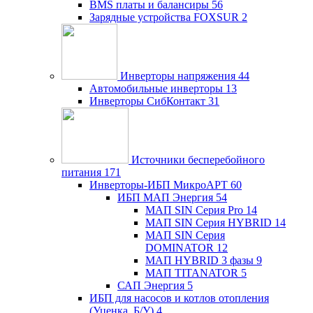
BMS платы и балансиры
56
Зарядные устройства FOXSUR
2
Инверторы напряжения
44
Автомобильные инверторы
13
Инверторы СибКонтакт
31
Источники бесперебойного
питания
171
Инверторы-ИБП МикроАРТ
60
ИБП МАП Энергия
54
МАП SIN Серия Pro
14
МАП SIN Серия HYBRID
14
МАП SIN Серия
DOMINATOR
12
МАП HYBRID 3 фазы
9
МАП TITANATOR
5
САП Энергия
5
ИБП для насосов и котлов отопления
(Уценка, Б/У)
4