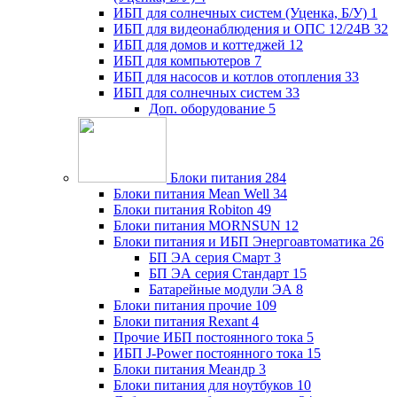
ИБП для солнечных систем (Уценка, Б/У)
1
ИБП для видеонаблюдения и ОПС 12/24В
32
ИБП для домов и коттеджей
12
ИБП для компьютеров
7
ИБП для насосов и котлов отопления
33
ИБП для солнечных систем
33
Доп. оборудование
5
Блоки питания
284
Блоки питания Mean Well
34
Блоки питания Robiton
49
Блоки питания MORNSUN
12
Блоки питания и ИБП Энергоавтоматика
26
БП ЭА серия Смарт
3
БП ЭА серия Стандарт
15
Батарейные модули ЭА
8
Блоки питания прочие
109
Блоки питания Rexant
4
Прочие ИБП постоянного тока
5
ИБП J-Power постоянного тока
15
Блоки питания Меандр
3
Блоки питания для ноутбуков
10