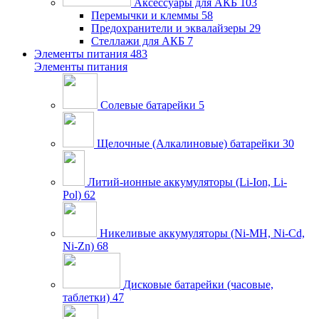
Аксессуары для АКБ
103
Перемычки и клеммы
58
Предохранители и эквалайзеры
29
Стеллажи для АКБ
7
Элементы питания
483
Элементы питания
Солевые батарейки
5
Щелочные (Алкалиновые) батарейки
30
Литий-ионные аккумуляторы (Li-Ion, Li-
Pol)
62
Никеливые аккумуляторы (Ni-MH, Ni-Cd,
Ni-Zn)
68
Дисковые батарейки (часовые,
таблетки)
47