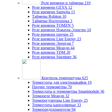
Реле времени и таймеры
210
Реле времени GEYA
12
Реле времени Samwha
15
Таймеры Robiton
10
Таймеры Ноотехника
3
Реле времени TOMZN
5
Реле времени Новатек-Электро
10
Реле времени прочие
25
Реле времени Line Energy
23
Реле времени Энергия
7
Реле времени Меандр
44
Реле времени TDM
20
Реле времени Sinotimer
36
Контроль температуры
625
Термостаты для электрошкафов
19
Прочие термометры
70
Термостаты и термометры Smartmodule
36
Термореле Меандр
32
Терморегуляторы Line Energy
25
Термостаты капиллярные
33
Термопредохранители
94