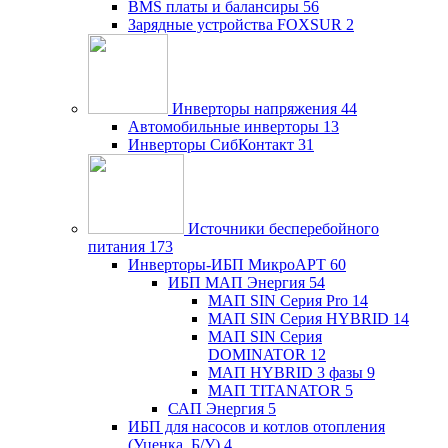
BMS платы и балансиры
56
Зарядные устройства FOXSUR
2
Инверторы напряжения
44
Автомобильные инверторы
13
Инверторы СибКонтакт
31
Источники бесперебойного
питания
173
Инверторы-ИБП МикроАРТ
60
ИБП МАП Энергия
54
МАП SIN Серия Pro
14
МАП SIN Серия HYBRID
14
МАП SIN Серия
DOMINATOR
12
МАП HYBRID 3 фазы
9
МАП TITANATOR
5
САП Энергия
5
ИБП для насосов и котлов отопления
(Уценка, Б/У)
4