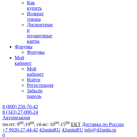
Как
купить
Возврат
товара
Дисконтные
и
подарочные
карты
Форумы
Форумы
Мой
кабинет
Мой
кабинет
Войти
Регистрация
Забыли
пароль
8 (800) 250-70-42
8 (343) 27-000-24
Авторизация
00
00
00
00
пн-пт: 9
-19
, сб-вс: 10
-15
EKT
Доставка по России
+7 9920-27-44-42
42unitaRU
42unitaRU
info@42unita.ru
0