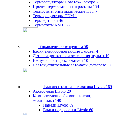
Терморегуляторы Новатек-Электро
7
Прочие термостаты и гигростаты
154
Термостаты биметаллические KST
7
Терморегуляторы TDM
1
Термодатчики
46
Термостаты KSD
122
Управление освещением
59
Блоки энергосберегающие Экосвет
4
Датчики движения и освещения, пульты
10
Импульсные переключатели
10
Светочуствительные автоматы (фотореле)
36
Выключатели и автоматика Livolo
169
Аксессуары Livolo
20
Комплектующие (рамки, панели,
механизмы)
149
Панели Livolo
89
Рамки под розетки Livolo
60