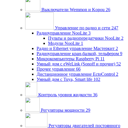
Выключатели Wemmon и Kopou
26
Управление по радио и сети
247
Радиоуправление NooLite
3
Пульты и радиопередатчики NooLite
2
Модули NooLite
1
Радио и Ethernet управление Мастеркит
2
Радиоуправление кран-балкой, тельфером
9
Микрокомпьютеры Raspberry Pi
11
Умный дом c eWeLink (Sonoff и прочие)
52
Прочее управление
66
Дистанционное управление EctoControl
2
Умный дом с Tuya, Smart life
102
Контроль уровня жидкости
36
Регуляторы мощности
29
Регуляторы двигателей постоянного