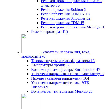
Реле контроля напряжения Новатек-
Электро
36
Реле напряжения Robiton
2
Реле напряжения TOMZN
18
Реле напряжения Sinotimer
32
Реле напряжения TDM
15
Реле контроля напряжения Меандр
31
Реле контроля фаз
115
Указатели напряжения, тока,
мощности
270
Токовые шунты и трансформаторы
13
Амперметры прочие
5
Вольтметры, амперметры Smartmodule
47
Указатели напряжения и тока Line Energy
3
Прочие указатели напряжения
164
Указатели напряжения и тока ЭТК
Энергия
9
Вольтметры, амперметры Меандр
26