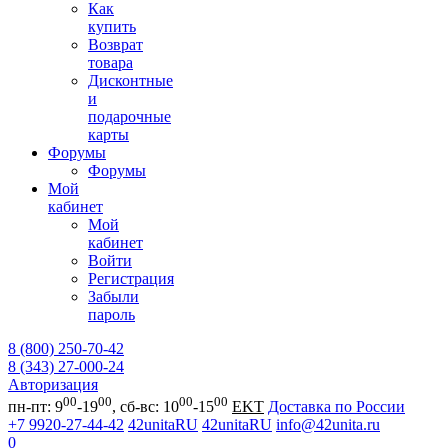
Как
купить
Возврат
товара
Дисконтные
и
подарочные
карты
Форумы
Форумы
Мой
кабинет
Мой
кабинет
Войти
Регистрация
Забыли
пароль
8 (800) 250-70-42
8 (343) 27-000-24
Авторизация
00
00
00
00
пн-пт: 9
-19
, сб-вс: 10
-15
EKT
Доставка по России
+7 9920-27-44-42
42unitaRU
42unitaRU
info@42unita.ru
0