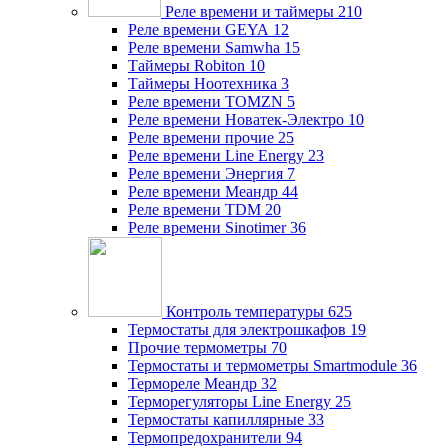
Реле времени и таймеры
210
Реле времени GEYA
12
Реле времени Samwha
15
Таймеры Robiton
10
Таймеры Ноотехника
3
Реле времени TOMZN
5
Реле времени Новатек-Электро
10
Реле времени прочие
25
Реле времени Line Energy
23
Реле времени Энергия
7
Реле времени Меандр
44
Реле времени TDM
20
Реле времени Sinotimer
36
Контроль температуры
625
Термостаты для электрошкафов
19
Прочие термометры
70
Термостаты и термометры Smartmodule
36
Термореле Меандр
32
Терморегуляторы Line Energy
25
Термостаты капиллярные
33
Термопредохранители
94