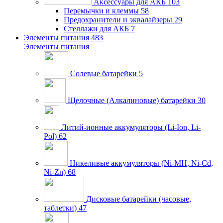
Аксессуары для АКБ
103
Перемычки и клеммы
58
Предохранители и эквалайзеры
29
Стеллажи для АКБ
7
Элементы питания
483
Элементы питания
Солевые батарейки
5
Щелочные (Алкалиновые) батарейки
30
Литий-ионные аккумуляторы (Li-Ion, Li-
Pol)
62
Никеливые аккумуляторы (Ni-MH, Ni-Cd,
Ni-Zn)
68
Дисковые батарейки (часовые,
таблетки)
47