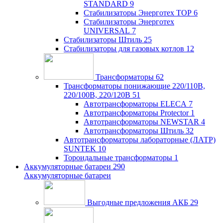
STANDARD
9
Стабилизаторы Энерготех TOP
6
Стабилизаторы Энерготех
UNIVERSAL
7
Стабилизаторы Штиль
25
Стабилизаторы для газовых котлов
12
Трансформаторы
62
Трансформаторы понижающие 220/110В,
220/100В, 220/120В
51
Автотрансформаторы ELECA
7
Автотрансформаторы Protector
1
Автотрансформаторы NEWSTAR
4
Автотрансформаторы Штиль
32
Автотрансформаторы лабораторные (ЛАТР)
SUNTEK
10
Тороидальные трансформаторы
1
Аккумуляторные батареи
290
Аккумуляторные батареи
Выгодные предложения АКБ
29