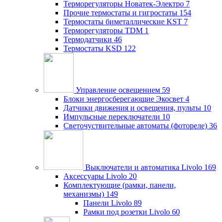
Терморегуляторы Новатек-Электро
7
Прочие термостаты и гигростаты
154
Термостаты биметаллические KST
7
Терморегуляторы TDM
1
Термодатчики
46
Термостаты KSD
122
Управление освещением
59
Блоки энергосберегающие Экосвет
4
Датчики движения и освещения, пульты
10
Импульсные переключатели
10
Светочуствительные автоматы (фотореле)
36
Выключатели и автоматика Livolo
169
Аксессуары Livolo
20
Комплектующие (рамки, панели,
механизмы)
149
Панели Livolo
89
Рамки под розетки Livolo
60