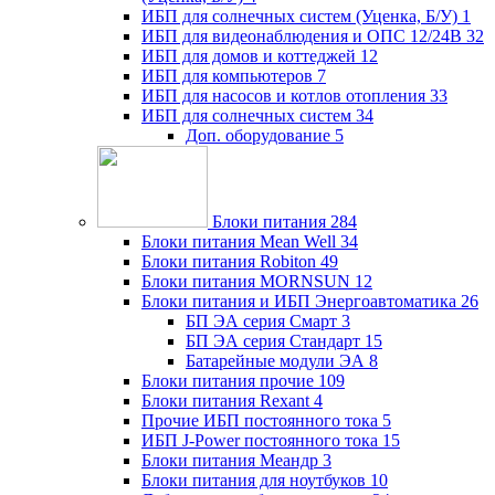
ИБП для солнечных систем (Уценка, Б/У)
1
ИБП для видеонаблюдения и ОПС 12/24В
32
ИБП для домов и коттеджей
12
ИБП для компьютеров
7
ИБП для насосов и котлов отопления
33
ИБП для солнечных систем
34
Доп. оборудование
5
Блоки питания
284
Блоки питания Mean Well
34
Блоки питания Robiton
49
Блоки питания MORNSUN
12
Блоки питания и ИБП Энергоавтоматика
26
БП ЭА серия Смарт
3
БП ЭА серия Стандарт
15
Батарейные модули ЭА
8
Блоки питания прочие
109
Блоки питания Rexant
4
Прочие ИБП постоянного тока
5
ИБП J-Power постоянного тока
15
Блоки питания Меандр
3
Блоки питания для ноутбуков
10