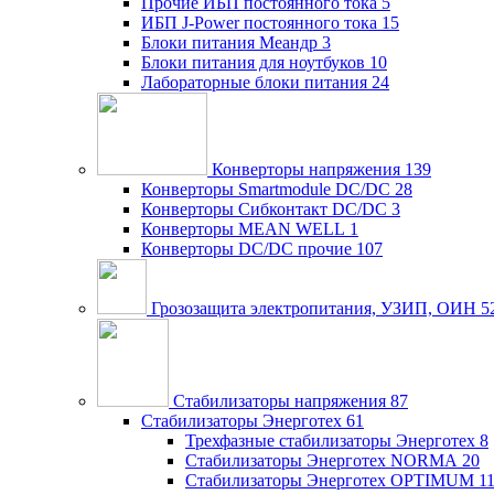
Прочие ИБП постоянного тока
5
ИБП J-Power постоянного тока
15
Блоки питания Меандр
3
Блоки питания для ноутбуков
10
Лабораторные блоки питания
24
Конверторы напряжения
139
Конверторы Smartmodule DC/DC
28
Конверторы Сибконтакт DC/DC
3
Конверторы MEAN WELL
1
Конверторы DC/DC прочие
107
Грозозащита электропитания, УЗИП, ОИН
5
Стабилизаторы напряжения
87
Стабилизаторы Энерготех
61
Трехфазные стабилизаторы Энерготех
8
Стабилизаторы Энерготех NORMA
20
Стабилизаторы Энерготех OPTIMUM
1