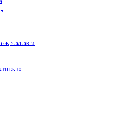
9
7
100В, 220/120В
51
 SUNTEK
10