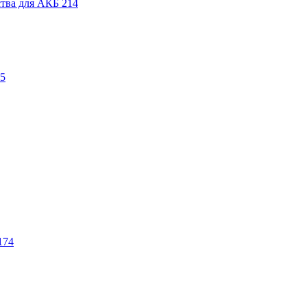
ства для АКБ
214
5
174