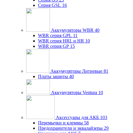
Серия GSL
16
Аккумуляторы WBR
40
WBR серия GPL
11
WBR серия HRL и HR
10
WBR серия GP
15
Аккумуляторы Литиевые
81
Платы защиты
40
Аккумуляторы Ventura
10
Аксессуары для АКБ
103
Перемычки и клеммы
58
Предохранители и эквалайзеры
29