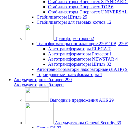
Стабилизаторы Энерготех STANDARD
Стабилизаторы Энерготех TOP
6
Стабилизаторы Энерготех UNIVERSAL
Стабилизаторы Штиль
25
Стабилизаторы для газовых котлов
12
Трансформаторы
62
Трансформаторы понижающие 220/110В, 220/
Автотрансформаторы ELECA
7
Автотрансформаторы Protector
1
Автотрансформаторы NEWSTAR
4
Автотрансформаторы Штиль
32
Автотрансформаторы лабораторные (ЛАТР)
Тороидальные трансформаторы
1
Аккумуляторные батареи
290
Аккумуляторные батареи
Выгодные предложения АКБ
29
Аккумуляторы General Security
39
Серия GS
23