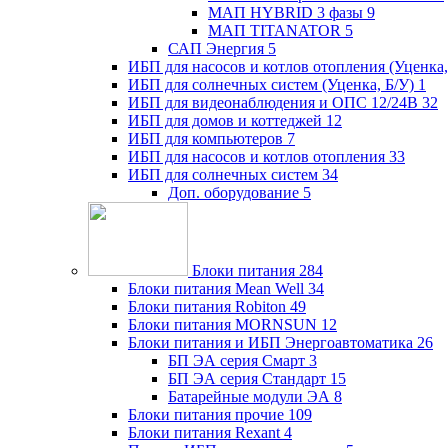
МАП HYBRID 3 фазы
9
МАП TITANATOR
5
САП Энергия
5
ИБП для насосов и котлов отопления (Уценка,
ИБП для солнечных систем (Уценка, Б/У)
1
ИБП для видеонаблюдения и ОПС 12/24В
32
ИБП для домов и коттеджей
12
ИБП для компьютеров
7
ИБП для насосов и котлов отопления
33
ИБП для солнечных систем
34
Доп. оборудование
5
Блоки питания
284
Блоки питания Mean Well
34
Блоки питания Robiton
49
Блоки питания MORNSUN
12
Блоки питания и ИБП Энергоавтоматика
26
БП ЭА серия Смарт
3
БП ЭА серия Стандарт
15
Батарейные модули ЭА
8
Блоки питания прочие
109
Блоки питания Rexant
4