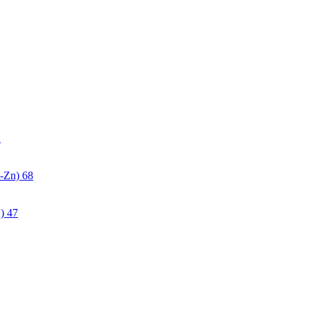
2
-Zn)
68
)
47