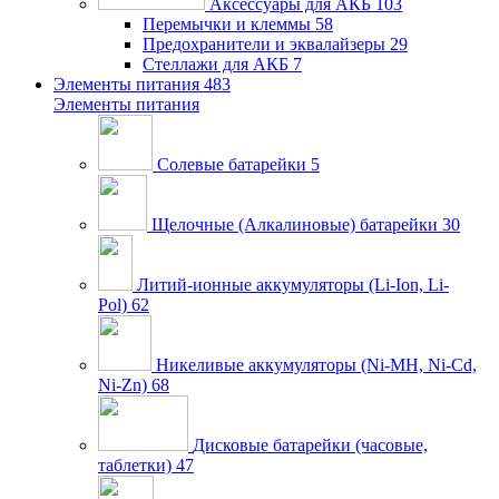
Аксессуары для АКБ
103
Перемычки и клеммы
58
Предохранители и эквалайзеры
29
Стеллажи для АКБ
7
Элементы питания
483
Элементы питания
Солевые батарейки
5
Щелочные (Алкалиновые) батарейки
30
Литий-ионные аккумуляторы (Li-Ion, Li-
Pol)
62
Никеливые аккумуляторы (Ni-MH, Ni-Cd,
Ni-Zn)
68
Дисковые батарейки (часовые,
таблетки)
47