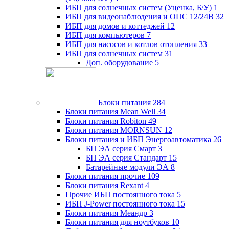
ИБП для солнечных систем (Уценка, Б/У)
1
ИБП для видеонаблюдения и ОПС 12/24В
32
ИБП для домов и коттеджей
12
ИБП для компьютеров
7
ИБП для насосов и котлов отопления
33
ИБП для солнечных систем
31
Доп. оборудование
5
Блоки питания
284
Блоки питания Mean Well
34
Блоки питания Robiton
49
Блоки питания MORNSUN
12
Блоки питания и ИБП Энергоавтоматика
26
БП ЭА серия Смарт
3
БП ЭА серия Стандарт
15
Батарейные модули ЭА
8
Блоки питания прочие
109
Блоки питания Rexant
4
Прочие ИБП постоянного тока
5
ИБП J-Power постоянного тока
15
Блоки питания Меандр
3
Блоки питания для ноутбуков
10