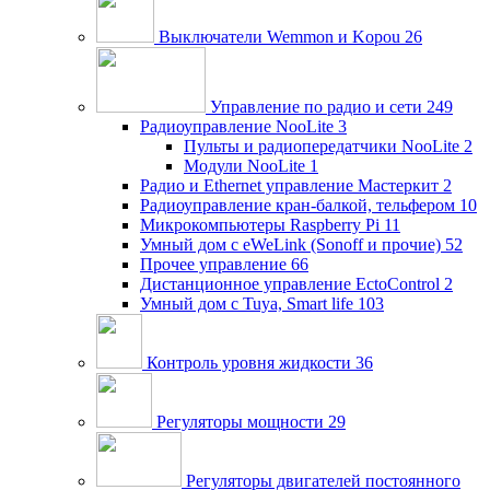
Выключатели Wemmon и Kopou
26
Управление по радио и сети
249
Радиоуправление NooLite
3
Пульты и радиопередатчики NooLite
2
Модули NooLite
1
Радио и Ethernet управление Мастеркит
2
Радиоуправление кран-балкой, тельфером
10
Микрокомпьютеры Raspberry Pi
11
Умный дом c eWeLink (Sonoff и прочие)
52
Прочее управление
66
Дистанционное управление EctoControl
2
Умный дом с Tuya, Smart life
103
Контроль уровня жидкости
36
Регуляторы мощности
29
Регуляторы двигателей постоянного