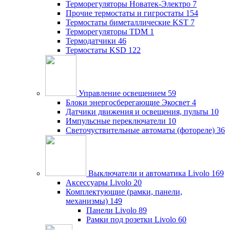
Терморегуляторы Новатек-Электро
7
Прочие термостаты и гигростаты
154
Термостаты биметаллические KST
7
Терморегуляторы TDM
1
Термодатчики
46
Термостаты KSD
122
Управление освещением
59
Блоки энергосберегающие Экосвет
4
Датчики движения и освещения, пульты
10
Импульсные переключатели
10
Светочуствительные автоматы (фотореле)
36
Выключатели и автоматика Livolo
169
Аксессуары Livolo
20
Комплектующие (рамки, панели,
механизмы)
149
Панели Livolo
89
Рамки под розетки Livolo
60