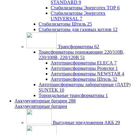
STANDARD
9
Стабилизаторы Энерготех TOP
6
Стабилизаторы Энерготех
UNIVERSAL
7
Стабилизаторы Штиль
25
Стабилизаторы для газовых котлов
12
Трансформаторы
62
Трансформаторы понижающие 220/110В,
220/100В, 220/120В
51
Автотрансформаторы ELECA
7
Автотрансформаторы Protector
1
Автотрансформаторы NEWSTAR
4
Автотрансформаторы Штиль
32
Автотрансформаторы лабораторные (ЛАТР)
SUNTEK
10
Тороидальные трансформаторы
1
Аккумуляторные батареи
288
Аккумуляторные батареи
Выгодные предложения АКБ
29