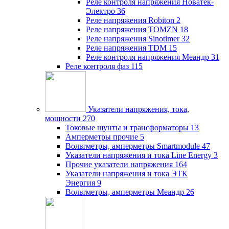
Реле контроля напряжения Новатек-
Электро
36
Реле напряжения Robiton
2
Реле напряжения TOMZN
18
Реле напряжения Sinotimer
32
Реле напряжения TDM
15
Реле контроля напряжения Меандр
31
Реле контроля фаз
115
Указатели напряжения, тока,
мощности
270
Токовые шунты и трансформаторы
13
Амперметры прочие
5
Вольтметры, амперметры Smartmodule
47
Указатели напряжения и тока Line Energy
3
Прочие указатели напряжения
164
Указатели напряжения и тока ЭТК
Энергия
9
Вольтметры, амперметры Меандр
26