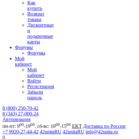
Как
купить
Возврат
товара
Дисконтные
и
подарочные
карты
Форумы
Форумы
Мой
кабинет
Мой
кабинет
Войти
Регистрация
Забыли
пароль
8 (800) 250-70-42
8 (343) 27-000-24
Авторизация
00
00
00
00
пн-пт: 9
-19
, сб-вс: 10
-15
EKT
Доставка по России
+7 9920-27-44-42
42unitaRU
42unitaRU
info@42unita.ru
0