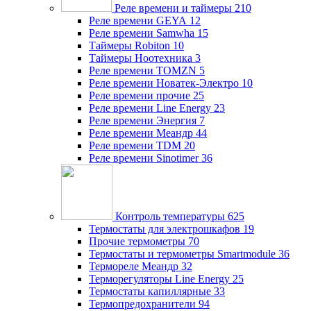
Реле времени и таймеры
210
Реле времени GEYA
12
Реле времени Samwha
15
Таймеры Robiton
10
Таймеры Ноотехника
3
Реле времени TOMZN
5
Реле времени Новатек-Электро
10
Реле времени прочие
25
Реле времени Line Energy
23
Реле времени Энергия
7
Реле времени Меандр
44
Реле времени TDM
20
Реле времени Sinotimer
36
Контроль температуры
625
Термостаты для электрошкафов
19
Прочие термометры
70
Термостаты и термометры Smartmodule
36
Термореле Меандр
32
Терморегуляторы Line Energy
25
Термостаты капиллярные
33
Термопредохранители
94