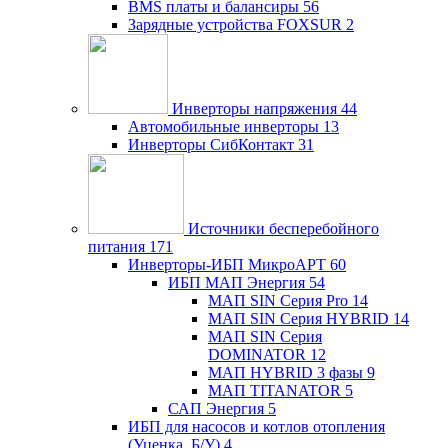
BMS платы и балансиры
56
Зарядные устройства FOXSUR
2
Инверторы напряжения
44
Автомобильные инверторы
13
Инверторы СибКонтакт
31
Источники бесперебойного
питания
171
Инверторы-ИБП МикроАРТ
60
ИБП МАП Энергия
54
МАП SIN Серия Pro
14
МАП SIN Серия HYBRID
14
МАП SIN Серия
DOMINATOR
12
МАП HYBRID 3 фазы
9
МАП TITANATOR
5
САП Энергия
5
ИБП для насосов и котлов отопления
(Уценка, Б/У)
4