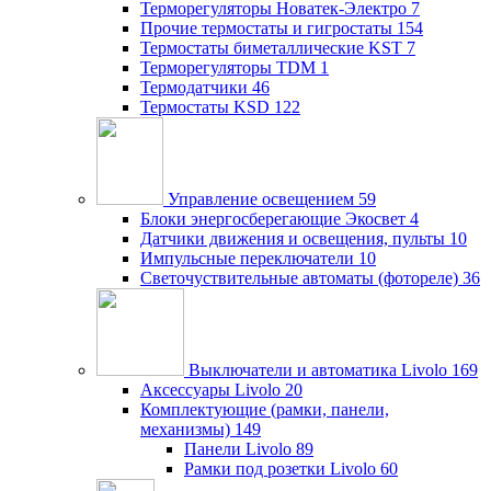
Терморегуляторы Новатек-Электро
7
Прочие термостаты и гигростаты
154
Термостаты биметаллические KST
7
Терморегуляторы TDM
1
Термодатчики
46
Термостаты KSD
122
Управление освещением
59
Блоки энергосберегающие Экосвет
4
Датчики движения и освещения, пульты
10
Импульсные переключатели
10
Светочуствительные автоматы (фотореле)
36
Выключатели и автоматика Livolo
169
Аксессуары Livolo
20
Комплектующие (рамки, панели,
механизмы)
149
Панели Livolo
89
Рамки под розетки Livolo
60