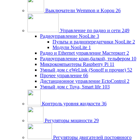
Выключатели Wemmon и Kopou
26
Управление по радио и сети
249
Радиоуправление NooLite
3
Пульты и радиопередатчики NooLite
2
Модули NooLite
1
Радио и Ethernet управление Мастеркит
2
Радиоуправление кран-балкой, тельфером
10
Микрокомпьютеры Raspberry Pi
11
Умный дом c eWeLink (Sonoff и прочие)
52
Прочее управление
66
Дистанционное управление EctoControl
2
Умный дом с Tuya, Smart life
103
Контроль уровня жидкости
36
Регуляторы мощности
29
Регуляторы двигателей постоянного