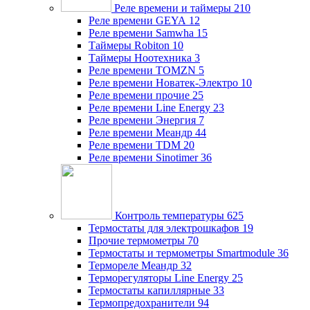
Реле времени и таймеры
210
Реле времени GEYA
12
Реле времени Samwha
15
Таймеры Robiton
10
Таймеры Ноотехника
3
Реле времени TOMZN
5
Реле времени Новатек-Электро
10
Реле времени прочие
25
Реле времени Line Energy
23
Реле времени Энергия
7
Реле времени Меандр
44
Реле времени TDM
20
Реле времени Sinotimer
36
Контроль температуры
625
Термостаты для электрошкафов
19
Прочие термометры
70
Термостаты и термометры Smartmodule
36
Термореле Меандр
32
Терморегуляторы Line Energy
25
Термостаты капиллярные
33
Термопредохранители
94