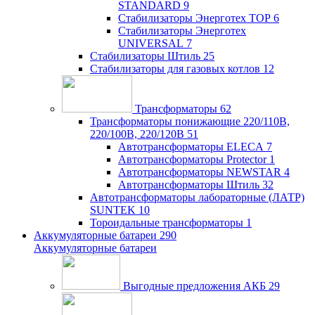
STANDARD
9
Стабилизаторы Энерготех TOP
6
Стабилизаторы Энерготех
UNIVERSAL
7
Стабилизаторы Штиль
25
Стабилизаторы для газовых котлов
12
Трансформаторы
62
Трансформаторы понижающие 220/110В,
220/100В, 220/120В
51
Автотрансформаторы ELECA
7
Автотрансформаторы Protector
1
Автотрансформаторы NEWSTAR
4
Автотрансформаторы Штиль
32
Автотрансформаторы лабораторные (ЛАТР)
SUNTEK
10
Тороидальные трансформаторы
1
Аккумуляторные батареи
290
Аккумуляторные батареи
Выгодные предложения АКБ
29