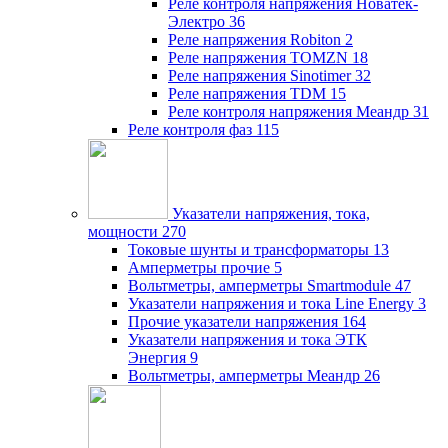
Реле контроля напряжения Новатек-
Электро
36
Реле напряжения Robiton
2
Реле напряжения TOMZN
18
Реле напряжения Sinotimer
32
Реле напряжения TDM
15
Реле контроля напряжения Меандр
31
Реле контроля фаз
115
Указатели напряжения, тока,
мощности
270
Токовые шунты и трансформаторы
13
Амперметры прочие
5
Вольтметры, амперметры Smartmodule
47
Указатели напряжения и тока Line Energy
3
Прочие указатели напряжения
164
Указатели напряжения и тока ЭТК
Энергия
9
Вольтметры, амперметры Меандр
26