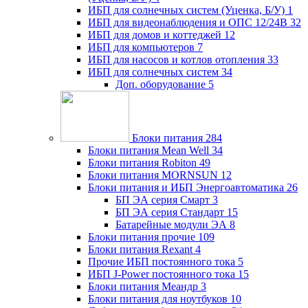
ИБП для солнечных систем (Уценка, Б/У)
1
ИБП для видеонаблюдения и ОПС 12/24В
32
ИБП для домов и коттеджей
12
ИБП для компьютеров
7
ИБП для насосов и котлов отопления
33
ИБП для солнечных систем
34
Доп. оборудование
5
Блоки питания
284
Блоки питания Mean Well
34
Блоки питания Robiton
49
Блоки питания MORNSUN
12
Блоки питания и ИБП Энергоавтоматика
26
БП ЭА серия Смарт
3
БП ЭА серия Стандарт
15
Батарейные модули ЭА
8
Блоки питания прочие
109
Блоки питания Rexant
4
Прочие ИБП постоянного тока
5
ИБП J-Power постоянного тока
15
Блоки питания Меандр
3
Блоки питания для ноутбуков
10