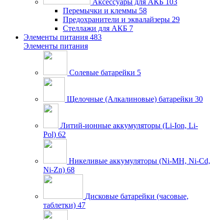
Аксессуары для АКБ
103
Перемычки и клеммы
58
Предохранители и эквалайзеры
29
Стеллажи для АКБ
7
Элементы питания
483
Элементы питания
Солевые батарейки
5
Щелочные (Алкалиновые) батарейки
30
Литий-ионные аккумуляторы (Li-Ion, Li-
Pol)
62
Никеливые аккумуляторы (Ni-MH, Ni-Cd,
Ni-Zn)
68
Дисковые батарейки (часовые,
таблетки)
47