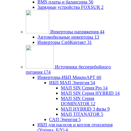
BMS платы и балансиры
56
Зарядные устройства FOXSUR
2
Инверторы напряжения
44
Автомобильные инверторы
13
Инверторы СибКонтакт
31
Источники бесперебойного
питания
174
Инверторы-ИБП МикроАРТ
60
ИБП МАП Энергия
54
МАП SIN Серия Pro
14
МАП SIN Серия HYBRID
14
МАП SIN Серия
DOMINATOR
12
МАП HYBRID 3 фазы
9
МАП TITANATOR
5
САП Энергия
5
ИБП для насосов и котлов отопления
(Уценка, Б/У)
4