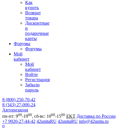
Как
купить
Возврат
товара
Дисконтные
и
подарочные
карты
Форумы
Форумы
Мой
кабинет
Мой
кабинет
Войти
Регистрация
Забыли
пароль
8 (800) 250-70-42
8 (343) 27-000-24
Авторизация
00
00
00
00
пн-пт: 9
-19
, сб-вс: 10
-15
EKT
Доставка по России
+7 9920-27-44-42
42unitaRU
42unitaRU
info@42unita.ru
0